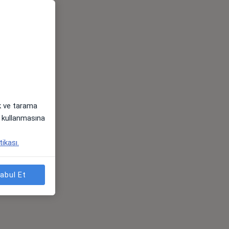
ak ve tarama
i) kullanmasına
tikası.
abul Et