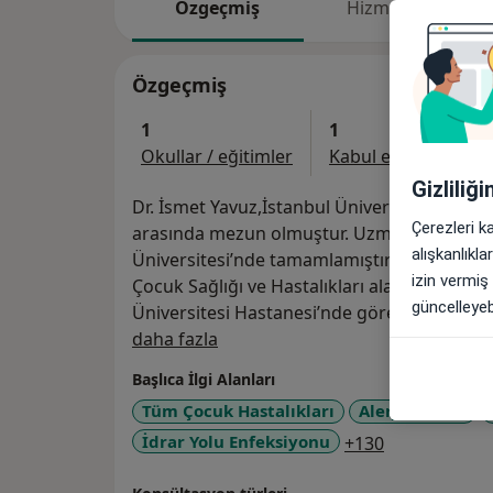
Özgeçmiş
Hizmetler
Özgeçmiş
1
1
Okullar / eğitimler
Kabul edilen sigorta
Gizliliğ
Dr. İsmet Yavuz,İstanbul Üniversitesi Çapa T
Çerezleri k
arasında mezun olmuştur. Uzmanlık eğitimini
alışkanlıkl
Üniversitesi’nde tamamlamıştır.
izin vermiş
Çocuk Sağlığı ve Hastalıkları alanında uzma
güncelleyebi
Üniversitesi Hastanesi’nde görev yapmaktad
Hakkımda
daha fazla
Mesleki çalışmalarını bu alanda sürdürmek
Başlıca İlgi Alanları
devam etmektedir.
Tüm Çocuk Hastalıkları
Alerjik Astım
a11y_sr_mor
İdrar Yolu Enfeksiyonu
+130