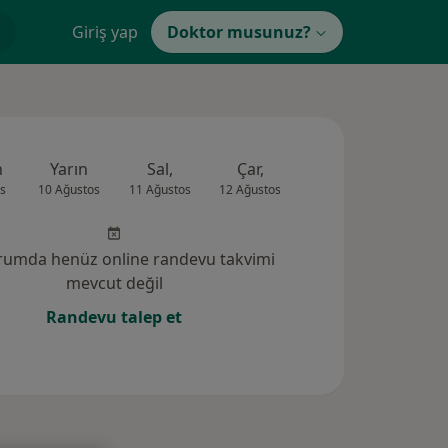
Giriş yap
Doktor musunuz?
n
Yarın
Sal,
Çar,
Per,
Cum
s
10 Ağustos
11 Ağustos
12 Ağustos
13 Ağustos
14 Ağus
rumda henüz online randevu takvimi
mevcut değil
Randevu talep et