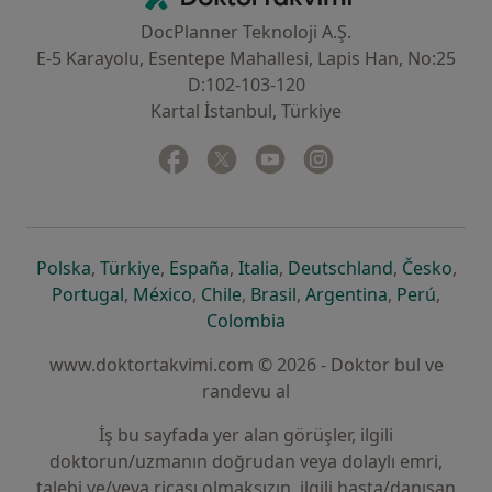
DocPlanner Teknoloji A.Ş.
E-5 Karayolu, Esentepe Mahallesi, Lapis Han, No:25
D:102-103-120
Kartal İstanbul, Türkiye
Facebook
yeni bir sekmede açılır
Twitter
yeni bir sekmede açılır
Youtube
yeni bir sekmede açılır
Instagram
yeni bir sekmede aç
yeni bir sekmede açılır
yeni bir sekmede açılır
yeni bir sekmede açılır
yeni bir sekmede açılır
yeni bir sek
yeni 
Polska
,
Türkiye
,
España
,
Italia
,
Deutschland
,
Česko
,
yeni bir sekmede açılır
yeni bir sekmede açılır
yeni bir sekmede açılır
yeni bir sekmede açılır
yeni bir sekm
yeni bi
Portugal
,
México
,
Chile
,
Brasil
,
Argentina
,
Perú
,
yeni bir sekmede açılır
Colombia
www.doktortakvimi.com © 2026 - Doktor bul ve
randevu al
İş bu sayfada yer alan görüşler, ilgili
doktorun/uzmanın doğrudan veya dolaylı emri,
talebi ve/veya ricası olmaksızın, ilgili hasta/danışan