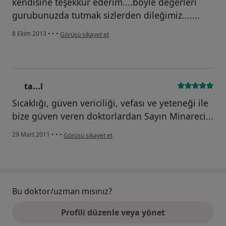
kendisine teşekkür ederim....böyle değerleri
gurubunuzda tutmak sizlerden dileğimiz.......
kullanıcının görüşüne göre ah...ç
8 Ekim 2013
•
•
•
Görüşü şikayet et
ta...l
T
Sıcaklığı, güven vericiliği, vefası ve yeteneği ile
bize güven veren doktorlardan Sayın Minareci...
kullanıcının görüşüne göre ta...l
29 Mart 2011
•
•
•
Görüşü şikayet et
Bu doktor/uzman mısınız?
Profili düzenle veya yönet