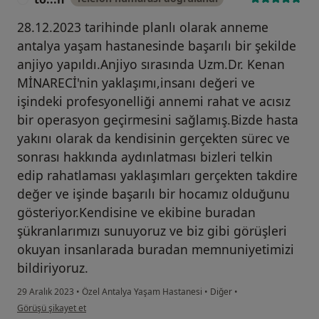
28.12.2023 tarihinde planlı olarak anneme
antalya yaşam hastanesinde başarılı bir şekilde
anjiyo yapıldı.Anjiyo sırasında Uzm.Dr. Kenan
MİNARECİ'nin yaklaşımı,insanı değeri ve
işindeki profesyonelliği annemi rahat ve acısız
bir operasyon geçirmesini sağlamış.Bizde hasta
yakını olarak da kendisinin gerçekten sürec ve
sonrası hakkında aydınlatması bizleri telkin
edip rahatlaması yaklaşımları gerçekten takdire
değer ve işinde başarılı bir hocamız olduğunu
gösteriyor.Kendisine ve ekibine buradan
şükranlarımızı sunuyoruz ve biz gibi görüşleri
okuyan insanlarada buradan memnuniyetimizi
bildiriyoruz.
29 Aralık 2023
•
Özel Antalya Yaşam Hastanesi
•
Diğer
•
kullanıcının görüşüne göre to...n
Görüşü şikayet et