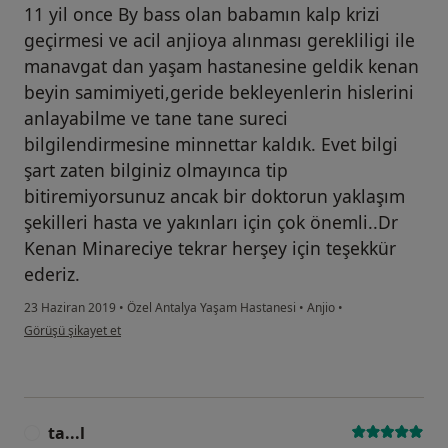
11 yil once By bass olan babamın kalp krizi
geçirmesi ve acil anjioya alınması gerekliligi ile
manavgat dan yaşam hastanesine geldik kenan
beyin samimiyeti,geride bekleyenlerin hislerini
anlayabilme ve tane tane sureci
bilgilendirmesine minnettar kaldık. Evet bilgi
şart zaten bilginiz olmayınca tip
bitiremiyorsunuz ancak bir doktorun yaklaşım
şekilleri hasta ve yakınları için çok önemli..Dr
Kenan Minareciye tekrar herşey için teşekkür
ederiz.
23 Haziran 2019
•
Özel Antalya Yaşam Hastanesi
•
Anjio
•
kullanıcının görüşüne göre he...i
Görüşü şikayet et
ta...l
T