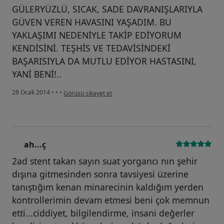
GÜLERYÜZLÜ, SICAK, SADE DAVRANIŞLARIYLA
GÜVEN VEREN HAVASINI YAŞADIM. BU
YAKLAŞIMI NEDENİYLE TAKİP EDİYORUM
KENDİSİNİ. TEŞHİS VE TEDAVİSİNDEKİ
BAŞARISIYLA DA MUTLU EDİYOR HASTASINI,
YANİ BENİ!..
kullanıcının görüşüne göre ta...l
28 Ocak 2014
•
•
•
Görüşü şikayet et
ah...ç
A
2ad stent takan sayın suat yorgancı nın şehir
dışına gitmesinden sonra tavsiyesi üzerine
tanıştığım kenan minarecinin kaldığım yerden
kontrollerimin devam etmesi beni çok memnun
etti...ciddiyet, bilgilendirme, insani değerler