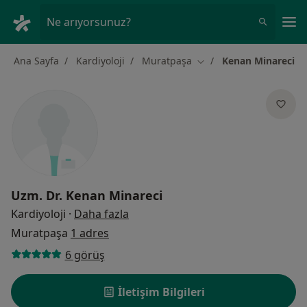
An
Ne arıyorsunuz?
Ana Sayfa
Kardiyoloji
Muratpaşa
Kenan Minareci
Şehir değiştir
Uzm. Dr.
Kenan Minareci
uzmanliklar hakkinda
Kardiyoloji
·
Daha fazla
Muratpaşa
1 adres
6 görüş
İletişim Bilgileri