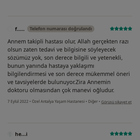
f.....
Telefon numarası doğrulandı
F
Annem takipli hastası olur, Allah gerçekten razı
olsun zaten tedavi ve bilgisine söyleyecek
sözümüz yok, son derece bilgili ve yetenekli,
bunun yanında hastaya yaklaşımı
bilgilendirmesi ve son derece mükemmel öneri
ve tavsiyelerde bulunuyor.Zira Annemin
doktoru olmasından çok manevi oğludur.
kullanıcının görüşüne gö
7 Eylül 2022
•
Özel Antalya Yaşam Hastanesi
•
Diğer
•
Görüşü şikayet et
he...i