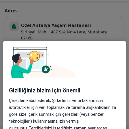
Adres
Özel Antalya Yaşam Hastanesi
Şirinyalı Mah. 1487.Sok.No:4 Lara,
Muratpaşa
07160
Haritayı büyüt
yeni bir sekmede açılır
Uygunluk
Bu adres için online randevu takvimi mevcut değil
Gizliliğiniz bizim için önemli
Ödeme yöntemleri
Bu adreste kabul edilen sigortalar
Detaylar
Çerezleri kabul ederek, Şirketimiz ve ortaklarımızın
istatistikler için veri toplamak ve tarama alışkanlıklarınıza
Tümünü göster
göre size içerik sunmak için çerezleri (veya benzer
adres hakkında
teknolojileri) kullanmasına izin vermiş
olursunuz.Tercihlerinizi istediğiniz zaman ayarlardan