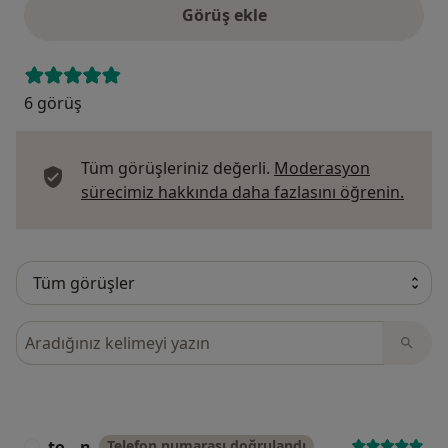
Görüş ekle
6 görüş
Tüm görüşleriniz değerli.
Moderasyon
Görüş
sürecimiz hakkında daha fazlasını öğrenin.
Görüşler içerisinde ara
to...n
Telefon numarası doğrulandı
T