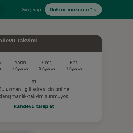
Giriş yap
Doktor musunuz?
ndevu Takvimi
n
Yarın
Cmt,
Paz,
Pzt,
Sal,
s
7 Ağustos
8 Ağustos
9 Ağustos
10 Ağustos
11 Ağus
Bu uzman ilgili adres için online
danışmanlık/takvim sunmuyor.
Randevu talep et