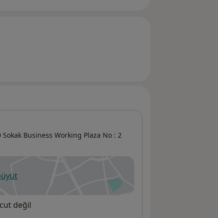
 Sokak Business Working Plaza No : 2
büyüt
ni bir sekmede açılır
cut değil