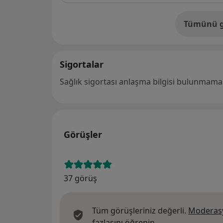
Tümünü g
ad
Sigortalar
Sağlık sigortası anlaşma bilgisi bulunmamak
Görüşler
37 görüş
Tüm görüşleriniz değerli.
Moderasy
Görüşler hakkında
fazlasını öğrenin.