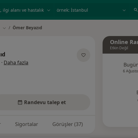
ilgi alanı ve hastalık, isim
örnek: İstanbul
a
Ömer Beyazıd
Şehir değiştir
Online Ra
Etkin Değil
ıd
uzmanliklar hakkinda
·
Daha fazla
Bugü
6 Ağusto
Randevu talep et
r
Sigortalar
Görüşler (37)