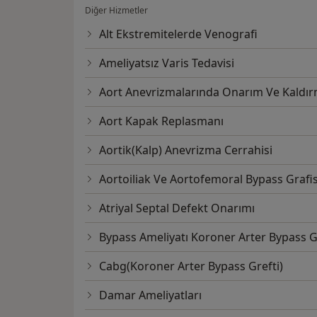
Diğer Hizmetler
Üniversite Doçenti ünvanını kazandı. 1994’ 
Profesörlük kadrosuna atandı. Göğüs Kalp Damar Cerrahisi, Damar Cerrahisi,
Alt Ekstremitelerde Venografi
Türkiye Klinikleri Kalp-Damar Cerrahisi, Ulu
Ameliyatsız Varis Tedavisi
Klinikler Kardiyoloji, Türk Kardiyoloji ve Tür
bilimsel danışma kurulunda bulunmaktadır.
Aort Anevrizmalarında Onarım Ve Kaldı
almıştır. (European Board of thoracic and 
clause )
Aort Kapak Replasmanı
Aortik(Kalp) Anevrizma Cerrahisi
Aortoiliak Ve Aortofemoral Bypass Grafis
Atriyal Septal Defekt Onarımı
Bypass Ameliyatı Koroner Arter Bypass G
Cabg(Koroner Arter Bypass Grefti)
Damar Ameliyatları