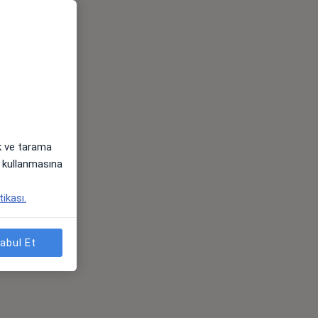
ak ve tarama
i) kullanmasına
tikası.
abul Et