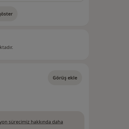
öster
res hakkında
tadır.
Görüş ekle
on sürecimiz hakkında daha
 daha fazla bilgi edinin