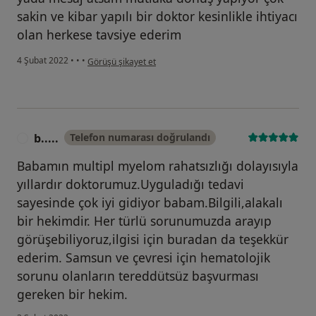
sakin ve kibar yapılı bir doktor kesinlikle ihtiyacı
olan herkese tavsiye ederim
kullanıcının görüşüne göre g.....
4 Şubat 2022
•
•
•
Görüşü şikayet et
b.....
Telefon numarası doğrulandı
B
Babamın multipl myelom rahatsızlığı dolayısıyla
yıllardır doktorumuz.Uyguladığı tedavi
sayesinde çok iyi gidiyor babam.Bilgili,alakalı
bir hekimdir. Her türlü sorunumuzda arayıp
görüşebiliyoruz,ilgisi için buradan da teşekkür
ederim. Samsun ve çevresi için hematolojik
sorunu olanların tereddütsüz başvurması
gereken bir hekim.