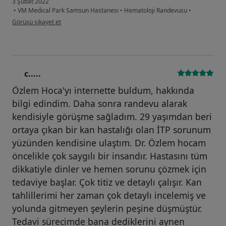
3 Şubat 2022
•
VM Medical Park Samsun Hastanesi
•
Hematoloji Randevusu
•
kullanıcının görüşüne göre b.....
Görüşü şikayet et
c.....
C
Özlem Hoca'yı internette buldum, hakkında
bilgi edindim. Daha sonra randevu alarak
kendisiyle görüşme sağladım. 29 yaşımdan beri
ortaya çıkan bir kan hastalığı olan İTP sorunum
yüzünden kendisine ulaştım. Dr. Özlem hocam
öncelikle çok saygılı bir insandır. Hastasını tüm
dikkatiyle dinler ve hemen sorunu çözmek için
tedaviye başlar. Çok titiz ve detaylı çalışır. Kan
tahlillerimi her zaman çok detaylı incelemiş ve
yolunda gitmeyen şeylerin peşine düşmüştür.
Tedavi sürecimde bana dediklerini aynen