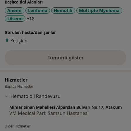
Başlıca İlgi Alanları
Anemi
Lenfoma
Hemofili
Multiple Myeloma
a11y_sr_more_diseases
Lösemi
+18
Görülen hasta/danışanlar
Yetişkin
Tümünü göster
deneyim hakkında
Hizmetler
Başlıca Hizmetler
Hematoloji Randevusu
Mimar Sinan Mahallesi Alparslan Bulvarı No:17, Atakum
VM Medical Park Samsun Hastanesi
Diğer Hizmetler