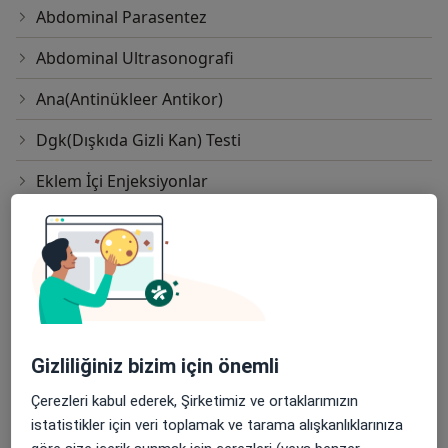
Abdominal Parasentez
Abdominal Ultrasonografi
Ana(Antinükleer Antikor)
Dgk(Dışkıda Gizli Kan) Testi
Eklem İçi Enjeksiyonlar
Gtt(Glukoz Tolerans Testi)
Gıda İntoleransı Tedavisi
Hdl Kolesterol Testi
Hemoglobin A1c(Hba1c)
Gizliliğiniz bizim için önemli
Karaciğer Kan Testleri
Çerezleri kabul ederek, Şirketimiz ve ortaklarımızın
Kemik Iliği Biyopsisi
istatistikler için veri toplamak ve tarama alışkanlıklarınıza