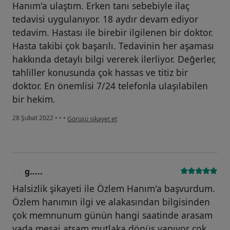
Hanım'a ulaştım. Erken tanı sebebiyle ilaç
tedavisi uygulanıyor. 18 aydır devam ediyor
tedavim. Hastası ile birebir ilgilenen bir doktor.
Hasta takibi çok başarılı. Tedavinin her aşaması
hakkında detaylı bilgi vererek ilerliyor. Değerler,
tahliller konusunda çok hassas ve titiz bir
doktor. En önemlisi 7/24 telefonla ulaşılabilen
bir hekim.
kullanıcının görüşüne göre l.....
28 Şubat 2022
•
•
•
Görüşü şikayet et
g.....
G
Halsizlik şikayeti ile Özlem Hanım'a başvurdum.
Özlem hanımın ilgi ve alakasından bilgisinden
çok memnunum günün hangi saatinde arasam
yada mesaj atsam mutlaka dönüş yapıyor çok