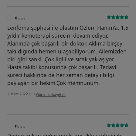
ö.....
Ö
Lenfoma şüphesi ile ulaştım Özlem Hanım'a. 1,5
yıldır kemoterapi sürecim devam ediyor.
Alanında çok başarılı bir doktor. Aklıma birşey
takıldığında hemen ulaşabiliyorum. Ailemizden
biri gibi sanki. Çok ilgili ve sıcak yaklaşıyor.
Hasta takibi konusunda çok başarılı. Tedavi
süreci hakkında da her zaman detaylı bilgi
paylaşan bir hekim.Çok memnunum.
kullanıcının görüşüne göre ö.....
2 Mart 2022
•
•
•
Görüşü şikayet et
n.....
N
Dedemin kan değerindeki düşüklük sebebiyle