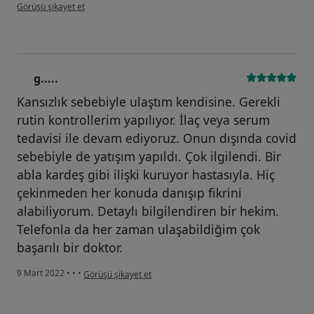
kullanıcının görüşüne göre m....y
Görüşü şikayet et
g.....
G
Kansızlık sebebiyle ulaştım kendisine. Gerekli
rutin kontrollerim yapılıyor. İlaç veya serum
tedavisi ile devam ediyoruz. Onun dışında covid
sebebiyle de yatışım yapıldı. Çok ilgilendi. Bir
abla kardeş gibi ilişki kuruyor hastasıyla. Hiç
çekinmeden her konuda danışıp fikrini
alabiliyorum. Detaylı bilgilendiren bir hekim.
Telefonla da her zaman ulaşabildiğim çok
başarılı bir doktor.
kullanıcının görüşüne göre g.....
9 Mart 2022
•
•
•
Görüşü şikayet et