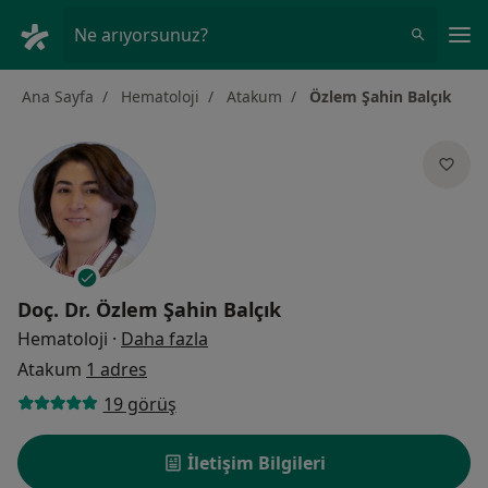
An
Ne arıyorsunuz?
Ana Sayfa
Hematoloji
Atakum
Özlem Şahin Balçık
Doç. Dr.
Özlem Şahin Balçık
uzmanliklar hakkinda
Hematoloji
·
Daha fazla
Atakum
1 adres
19 görüş
İletişim Bilgileri