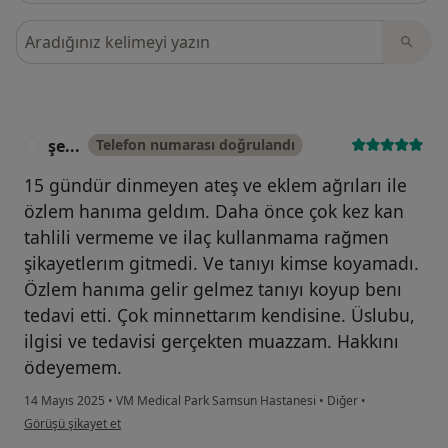
Görüşler içerisinde ara
şe...
Telefon numarası doğrulandı
Ş
15 gündür dinmeyen ateş ve eklem ağrıları ile
özlem hanıma geldım. Daha önce çok kez kan
tahlili vermeme ve ilaç kullanmama rağmen
şikayetlerım gitmedi. Ve tanıyı kimse koyamadı.
Özlem hanıma gelir gelmez tanıyı koyup benı
tedavi etti. Çok minnettarım kendisine. Üslubu,
ilgisi ve tedavisi gerçekten muazzam. Hakkını
ödeyemem.
14 Mayıs 2025
•
VM Medical Park Samsun Hastanesi
•
Diğer
•
kullanıcının görüşüne göre şe...
Görüşü şikayet et