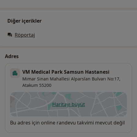
Diğer içerikler
Röportaj
Adres
VM Medical Park Samsun Hastanesi
Mimar Sinan Mahallesi Alparslan Bulvarı No:17,
Atakum
55200
Haritayı büyüt
yeni bir sekmede açılır
Uygunluk
Bu adres için online randevu takvimi mevcut değil