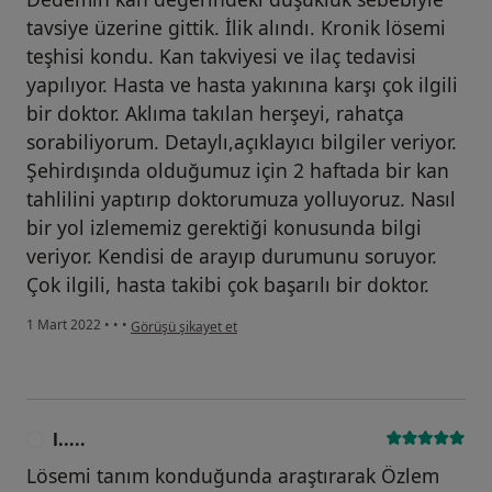
tavsiye üzerine gittik. İlik alındı. Kronik lösemi
teşhisi kondu. Kan takviyesi ve ilaç tedavisi
yapılıyor. Hasta ve hasta yakınına karşı çok ilgili
bir doktor. Aklıma takılan herşeyi, rahatça
sorabiliyorum. Detaylı,açıklayıcı bilgiler veriyor.
Şehirdışında olduğumuz için 2 haftada bir kan
tahlilini yaptırıp doktorumuza yolluyoruz. Nasıl
bir yol izlememiz gerektiği konusunda bilgi
veriyor. Kendisi de arayıp durumunu soruyor.
Çok ilgili, hasta takibi çok başarılı bir doktor.
kullanıcının görüşüne göre n.....
1 Mart 2022
•
•
•
Görüşü şikayet et
l.....
L
Lösemi tanım konduğunda araştırarak Özlem