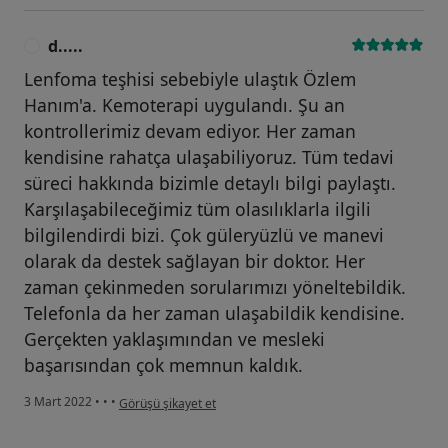
d.....
D
Lenfoma teşhisi sebebiyle ulaştık Özlem
Hanım'a. Kemoterapi uygulandı. Şu an
kontrollerimiz devam ediyor. Her zaman
kendisine rahatça ulaşabiliyoruz. Tüm tedavi
süreci hakkında bizimle detaylı bilgi paylaştı.
Karşılaşabileceğimiz tüm olasılıklarla ilgili
bilgilendirdi bizi. Çok güleryüzlü ve manevi
olarak da destek sağlayan bir doktor. Her
zaman çekinmeden sorularımızı yöneltebildik.
Telefonla da her zaman ulaşabildik kendisine.
Gerçekten yaklaşımından ve mesleki
başarısından çok memnun kaldık.
kullanıcının görüşüne göre d.....
3 Mart 2022
•
•
•
Görüşü şikayet et