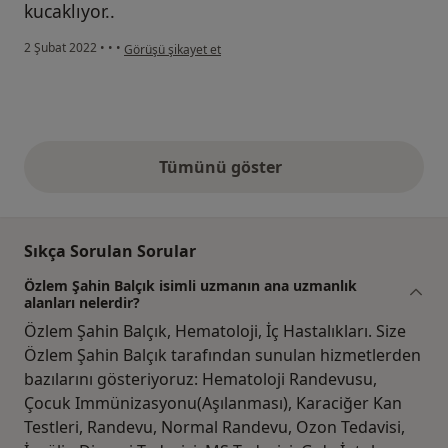
kucaklıyor..
kullanıcının görüşüne göre c.....
2 Şubat 2022
•
•
•
Görüşü şikayet et
Tümünü göster
yukarıdaki görüşler
Sıkça Sorulan Sorular
Özlem Şahin Balçık isimli uzmanın ana uzmanlık
alanları nelerdir?
Özlem Şahin Balçık, Hematoloji, İç Hastalıkları. Size
Özlem Şahin Balçık tarafından sunulan hizmetlerden
bazılarını gösteriyoruz: Hematoloji Randevusu,
Çocuk Immünizasyonu(Aşılanması), Karaciğer Kan
Testleri, Randevu, Normal Randevu, Ozon Tedavisi,