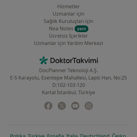
Hizmetler
Uzmanlar için
Sağlık Kuruluşları için
Noa Notes
yeni
Ücretsiz İçerikler
Uzmanlar için Yardım Merkezi
İletişim
DoktorTakvimi - Ana Sayfa
DocPlanner Teknoloji A.Ş.
E-5 Karayolu, Esentepe Mahallesi, Lapis Han, No:25
D:102-103-120
Kartal İstanbul, Türkiye
Facebook
yeni bir sekmede açılır
Twitter
yeni bir sekmede açılır
Youtube
yeni bir sekmede açılır
Instagram
yeni bir sekmede aç
yeni bir sekmede açılır
yeni bir sekmede açılır
yeni bir sekmede açılır
yeni bir sekmede açılır
yeni bir sek
yeni 
Polska
,
Türkiye
,
España
,
Italia
,
Deutschland
,
Česko
,