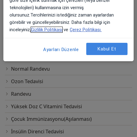
göre size içerik sunmak için çerezleri (veya benzer
Kemik İliği Transplantasyonu(Periferik Hematopoiet
teknolojileri) kullanmasına izin vermiş
olursunuz.Tercihlerinizi istediğiniz zaman ayarlardan
Kolesterol Testi
görebilir ve güncelleyebilirsiniz. Daha fazla bilgi için
inceleyiniz,
Gizlilik Politikası
ve
Çerez Politikası.
Mezenkimal Kök Hücre
MS Tedavisi
Kabul Et
Ayarları Düzenle
Multiple myeloma
Normal Randevu
Ozon Tedavisi
Randevu
Yüksek Doz C Vitamini Tedavisi
Çocuk Immünizasyonu(Aşılanması)
İnsülin Direnci Tedavisi