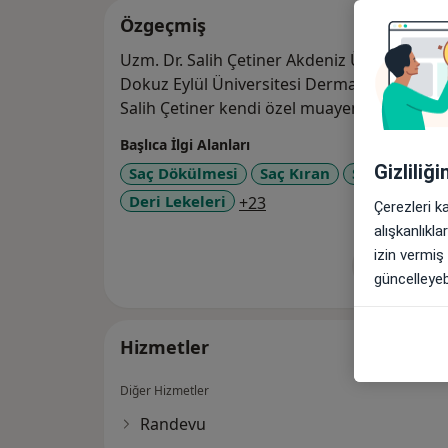
Özgeçmiş
Uzm. Dr. Salih Çetiner Akdeniz Üniversitesi
Dokuz Eylül Üniversitesi Dermatoloji Anab
Başlıca İlgi Alanları
Gizliliğ
Saç Dökülmesi
Saç Kıran
Saç Ve Sakal
a11y_sr_more_diseases
Deri Lekeleri
+23
Çerezleri k
alışkanlıkl
izin vermiş
Tümünü g
de
güncelleyebi
Hizmetler
Diğer Hizmetler
Randevu