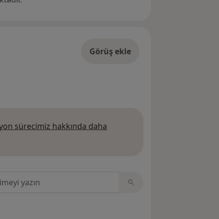
Görüş ekle
on sürecimiz hakkında daha
 daha fazla bilgi edinin
sinde ara