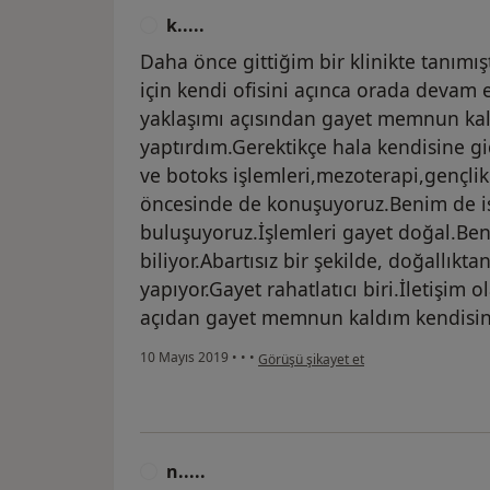
k.....
K
Daha önce gittiğim bir klinikte tanım
için kendi ofisini açınca orada devam
yaklaşımı açısından gayet memnun ka
yaptırdım.Gerektikçe hala kendisine g
ve botoks işlemleri,mezoterapi,gençlik 
öncesinde de konuşuyoruz.Benim de i
buluşuyoruz.İşlemleri gayet doğal.Ben
biliyor.Abartısız bir şekilde, doğallık
yapıyor.Gayet rahatlatıcı biri.İletişim ol
açıdan gayet memnun kaldım kendisi
kullanıcının görüşüne göre k.....
10 Mayıs 2019
•
•
•
Görüşü şikayet et
n.....
N