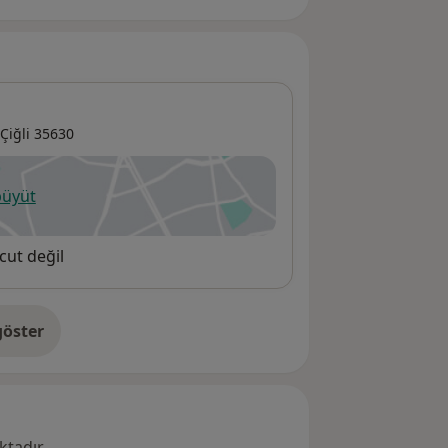
Çiğli
35630
büyüt
ni bir sekmede açılır
cut değil
öster
res hakkında
tadır.