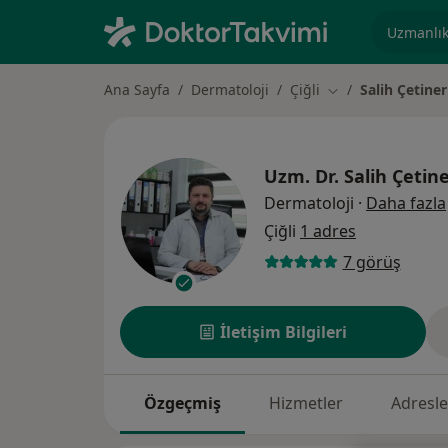
Uzmanlık, 
Ana Sayfa
Dermatoloji
Çiğli
Salih Çetiner
Şehir değiştir
Uzm. Dr.
Salih Çetin
Dermatoloji
·
Daha fazla
Çiğli
1 adres
7 görüş
İletişim Bilgileri
Özgeçmiş
Hizmetler
Adresle