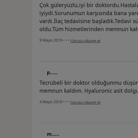
Çok güleryüzlü,iyi bir doktordu.Hasta
iyiydi.Sorunumun karşısında bana yar
vardı.İlaç tedavisine başladık.Tedavi s
oldu.Tüm hizmetlerinden memnun kal
kullanıcının görüşüne göre n.....
9 Mayıs 2019
•
•
•
Görüşü şikayet et
p.....
P
Tecrübeli bir doktor olduğunmu düşü
memnun kaldım. Hyaluronic asit dolg
kullanıcının görüşüne göre p.....
4 Mayıs 2018
•
•
•
Görüşü şikayet et
m.....
M