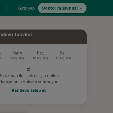
Giriş yap
Doktor musunuz?
ndevu Takvimi
n
Yarın
Pzt,
Sal,
Çar,
Per,
s
9 Ağustos
10 Ağustos
11 Ağustos
12 Ağustos
13 Ağus
Bu uzman ilgili adres için online
danışmanlık/takvim sunmuyor.
Randevu talep et