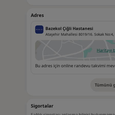
Adres
Bazekol Çiğli Hastanesi
Ataşehir Mahallesi 8019/16. Sokak No:4,
Haritayı 
ye
Uygunluk
Bu adres için online randevu takvimi mev
Tümünü g
ad
Sigortalar
Sağlık sigortası anlaşma bilgisi bulunmamak