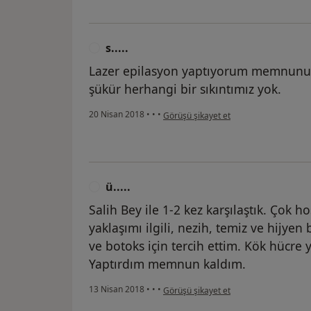
s.....
S
Lazer epilasyon yaptıyorum memnunu
şükür herhangi bir sıkıntımız yok.
kullanıcının görüşüne göre s.....
20 Nisan 2018
•
•
•
Görüşü şikayet et
ü.....
Ü
Salih Bey ile 1-2 kez karşılaştık. Çok h
yaklaşımı ilgili, nezih, temiz ve hijyen
ve botoks için tercih ettim. Kök hücre y
Yaptırdım memnun kaldım.
kullanıcının görüşüne göre ü.....
13 Nisan 2018
•
•
•
Görüşü şikayet et