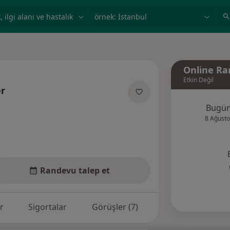
ilgi alanı ve hastalık, isim
örnek: İstanbul
Online Ra
Etkin Değil
er
uzmanliklar hakkinda
Bugü
8 Ağusto
Randevu talep et
r
Sigortalar
Görüşler (7)