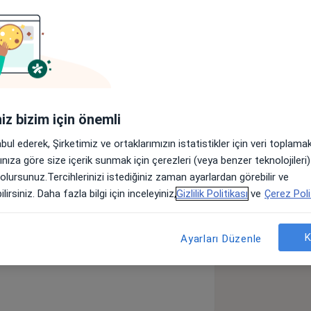
 Tıp Fakültesinden mezun olmuştur.
ilim Dalında uzmanlığını tamamlayan
Salih Çetiner kendi özel muayenehanesinde hastalarına hizmet vermektedir.
iniz bizim için önemli
 Ağarması
Saç Hastalıkları
abul ederek, Şirketimiz ve ortaklarımızın istatistikler için veri toplam
arınıza göre size içerik sunmak için çerezleri (veya benzer teknolojiler
 olursunuz.Tercihlerinizi istediğiniz zaman ayarlardan görebilir ve
öster
neyim hakkında
lirsiniz. Daha fazla bilgi için inceleyiniz,
Gizlilik Politikası
ve
Çerez Poli
K
Ayarları Düzenle