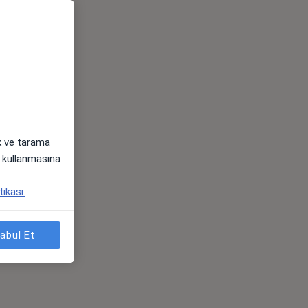
ak ve tarama
i) kullanmasına
tikası.
abul Et