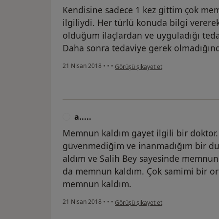
Kendisine sadece 1 kez gittim çok me
ilgiliydi. Her türlü konuda bilgi verer
olduğum ilaçlardan ve uyguladığı ted
Daha sonra tedaviye gerek olmadığın
kullanıcının görüşüne göre m.....
21 Nisan 2018
•
•
•
Görüşü şikayet et
a.....
A
Memnun kaldım gayet ilgili bir doktor
güvenmediğim ve inanmadığım bir d
aldım ve Salih Bey sayesinde memnun
da memnun kaldım. Çok samimi bir o
memnun kaldım.
kullanıcının görüşüne göre a.....
21 Nisan 2018
•
•
•
Görüşü şikayet et