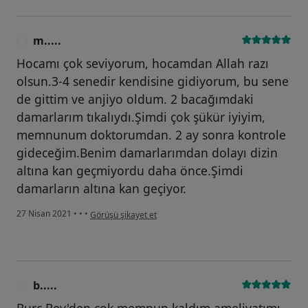
m.....
M
Hocamı çok seviyorum, hocamdan Allah razı
olsun.3-4 senedir kendisine gidiyorum, bu sene
de gittim ve anjiyo oldum. 2 bacağımdaki
damarlarım tıkalıydı.Şimdi çok şükür iyiyim,
memnunum doktorumdan. 2 ay sonra kontrole
gideceğim.Benim damarlarımdan dolayı dizin
altına kan geçmiyordu daha önce.Şimdi
damarların altına kan geçiyor.
kullanıcının görüşüne göre m.....
27 Nisan 2021
•
•
•
Görüşü şikayet et
b.....
B