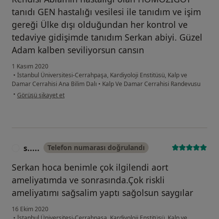
tanıdı GEN hastalığı vesilesi ile tanıdım ve işim
gereği Ülke dışı olduğundan her kontrol ve
tedaviye gidişimde tanıdım Serkan abiyi. Güzel
Adam kalben seviliyorsun cansın
1 Kasım 2020
•
İstanbul Üniversitesi-Cerrahpaşa, Kardiyoloji Enstitüsü, Kalp ve
Damar Cerrahisi Ana Bilim Dalı
•
Kalp Ve Damar Cerrahisi Randevusu
kullanıcının görüşüne göre hd...h
•
Görüşü şikayet et
s.....
Telefon numarası doğrulandı
S
Serkan hoca benimle çok ilgilendi aort
ameliyatımda ve sonrasında.Çok riskli
ameliyatımı sağsalim yaptı sağolsun saygılar
16 Ekim 2020
•
İstanbul Üniversitesi-Cerrahpaşa, Kardiyoloji Enstitüsü, Kalp ve