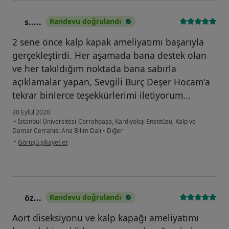
s.....
Randevu doğrulandı
S
2 sene önce kalp kapak ameliyatımı başarıyla
gerçekleştirdi. Her aşamada bana destek olan
ve her takıldığım noktada bana sabırla
açıklamalar yapan, Sevgili Burç Deşer Hocam'a
tekrar binlerce teşekkürlerimi iletiyorum...
30 Eylül 2020
•
İstanbul Üniversitesi-Cerrahpaşa, Kardiyoloji Enstitüsü, Kalp ve
Damar Cerrahisi Ana Bilim Dalı
•
Diğer
kullanıcının görüşüne göre s.....
•
Görüşü şikayet et
öz...
Randevu doğrulandı
Ö
Aort diseksiyonu ve kalp kapağı ameliyatımı