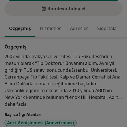
Randevu talep et
Özgeçmiş
Hizmetler
Adresler
Sigortalar
Özgeçmiş
2007 yılında Trakya Üniversitesi, Tıp Fakültesi’nden
mezun olarak “Tıp Doktoru” ünvanını aldım. Aynı yıl
girdiğim TUS sınavı sonucunda İstanbul Üniversitesi,
Cerrahpaşa Tıp Fakültesi, Kalp ve Damar Cerrahisi Ana
Bilim Dalı’nda uzmanlık eğitimime başladım.
Uzmanlık eğitimim esnasında 2010 yılında ABD’nin
New York kentinde bulunan “Lenox Hill Hospital, Aortic
Hakkımda
Wellness Center”da misafir doktor olarak aort kapak
daha fazla
koruyucu cerrahi, aort kökü cerrahisi, arkus aort
Başlıca İlgi Alanları
cerrahisi, torakoabdominal aort cerrahisi ve robotik
Aort Genişlemesi (Anevrizması)
kalp cerrahisi konularında çalışmalarda bulundum.