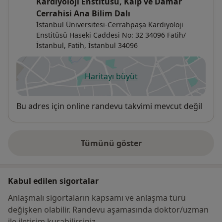
Kardiyoloji Enstitüsü, Kalp ve Damar
Cerrahisi Ana Bilim Dalı
İstanbul Üniversitesi-Cerrahpaşa Kardiyoloji
Enstitüsü Haseki Caddesi No: 32 34096 Fatih/
İstanbul,
Fatih
,
İstanbul
34096
Haritayı büyüt
yeni bir sekmede açılır
Uygunluk
Bu adres için online randevu takvimi mevcut değil
Tümünü göster
adres hakkında
Kabul edilen sigortalar
Anlaşmalı sigortaların kapsamı ve anlaşma türü
değişken olabilir. Randevu aşamasında doktor/uzman
ile iletişim kurabilirsiniz.