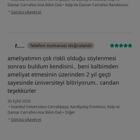
Damar Cerrahisi Ana Bilim Dalı
•
Kalp Ve Damar Cerrahisi Randevusu
kullanıcının görüşüne göre s.....
•
Görüşü şikayet et
f.....
Telefon numarası doğrulandı
F
ameliyatımın çok riskli olduğu söylenmesi
sonrası buldum kendisini.. beni kalbimden
ameliyat etmesinin üzerinden 2 yıl geçti
sayesinde üniversiteyi bitiriyorum.. candan
teşekkürler
30 Eylül 2020
•
İstanbul Üniversitesi-Cerrahpaşa, Kardiyoloji Enstitüsü, Kalp ve
Damar Cerrahisi Ana Bilim Dalı
•
Diğer
kullanıcının görüşüne göre f.....
•
Görüşü şikayet et