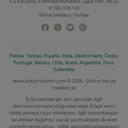
E-5 Karayolu, Esentepe Mahallesi, Lapis Han, No:25
D:102-103-120
Kartal İstanbul, Türkiye
Facebook
yeni bir sekmede açılır
Twitter
yeni bir sekmede açılır
Youtube
yeni bir sekmede açılır
Instagram
yeni bir sekmede aç
yeni bir sekmede açılır
yeni bir sekmede açılır
yeni bir sekmede açılır
yeni bir sekmede açılır
yeni bir sek
yeni 
Polska
,
Türkiye
,
España
,
Italia
,
Deutschland
,
Česko
,
yeni bir sekmede açılır
yeni bir sekmede açılır
yeni bir sekmede açılır
yeni bir sekmede açılır
yeni bir sekm
yeni bi
Portugal
,
México
,
Chile
,
Brasil
,
Argentina
,
Perú
,
yeni bir sekmede açılır
Colombia
www.doktortakvimi.com © 2026 - Doktor bul ve
randevu al
İş bu sayfada yer alan görüşler, ilgili
doktorun/uzmanın doğrudan veya dolaylı emri,
talebi ve/veya ricası olmaksızın, ilgili hasta/danışan
tarafından bağımsız olarak yazılmaktadır. Bu web
sitesinin temel amacı, sağlık alanında kamuoyunun