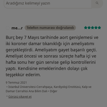
Görüşler içerisinde ara
me...r
Telefon numarası doğrulandı
M
Burç bey 7 Mayıs tarihinde aort genişlemesi ve
iki koroner damar tıkanıklığı için ameliyatımı
gerçekleştirdi. Ameliyatım gayet başarılı geçti.
Ameliyat öncesi ve sonrası süreçte hafta içi ve
hafta sonu her gün servise gelip kontrollerini
yaptı. Kendisine emeklerinden dolayı çok
teşşekkür ederim.
9 Temmuz 2021
•
İstanbul Üniversitesi-Cerrahpaşa, Kardiyoloji Enstitüsü, Kalp ve
Damar Cerrahisi Ana Bilim Dalı
•
Diğer
kullanıcının görüşüne göre me...r
•
Görüşü şikayet et