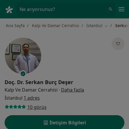
An
Ne arıyorsunuz?
Ana Sayfa
Kalp Ve Damar Cerrahisi
İstanbul
Serkan
Şehir değişti
Doç. Dr.
Serkan Burç Deşer
uzmanliklar hakkind
Kalp Ve Damar Cerrahisi
·
Daha fazla
İstanbul
1 adres
10 görüş
İletişim Bilgileri