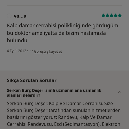
va...a
V
Kalp damar cerrahisi polikliniğinde gördüğüm
bu doktor ameliyatta da bizim hastamızla
bulundu.
kullanıcının görüşüne göre va...a
4 Eylül 2012
•
•
•
Görüşü şikayet et
Sıkça Sorulan Sorular
Serkan Burç Deşer isimli uzmanın ana uzmanlık
alanları nelerdir?
Serkan Burç Deşer, Kalp Ve Damar Cerrahisi. Size
Serkan Burç Deşer tarafından sunulan hizmetlerden
bazılarını gösteriyoruz: Randevu, Kalp Ve Damar
Cerrahisi Randevusu, Esd (Sedimantasyon), Elektron