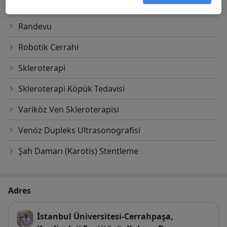
Preoperatif Değerlendirme
Randevu
Robotik Cerrahi
Skleroterapi
Skleroterapi Köpük Tedavisi
Variköz Ven Skleroterapisi
Venöz Dupleks Ultrasonografisi
Şah Damarı (Karotis) Stentleme
Adres
İstanbul Üniversitesi-Cerrahpaşa,