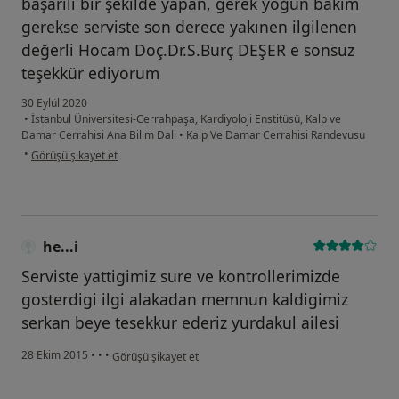
başarılı bir şekilde yapan, gerek yoğun bakım
gerekse serviste son derece yakınen ilgilenen
değerli Hocam Doç.Dr.S.Burç DEŞER e sonsuz
teşekkür ediyorum
30 Eylül 2020
•
İstanbul Üniversitesi-Cerrahpaşa, Kardiyoloji Enstitüsü, Kalp ve
Damar Cerrahisi Ana Bilim Dalı
•
Kalp Ve Damar Cerrahisi Randevusu
kullanıcının görüşüne göre öz...
•
Görüşü şikayet et
he...i
Serviste yattigimiz sure ve kontrollerimizde
gosterdigi ilgi alakadan memnun kaldigimiz
serkan beye tesekkur ederiz yurdakul ailesi
kullanıcının görüşüne göre he...i
28 Ekim 2015
•
•
•
Görüşü şikayet et