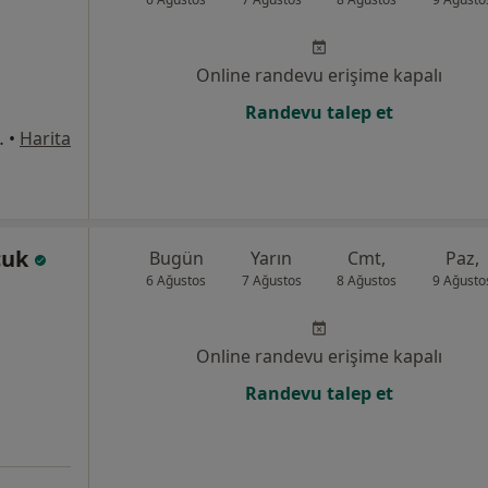
Online randevu erişime kapalı
Randevu talep et
 6, K:1 D:1, İstanbul
•
Harita
çuk
Bugün
Yarın
Cmt,
Paz,
6 Ağustos
7 Ağustos
8 Ağustos
9 Ağusto
Online randevu erişime kapalı
Randevu talep et