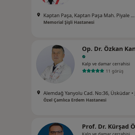
Kaptan Paşa, Kaptan Paşa Mah. Piyale Paşa Bulv, Okmeydanı Cd. No: 4, 34384 Şişli/İstanbul, Şişli
Memorial Şişli Hastanesi
Op. Dr. Özkan Kan
Kalp ve damar cerrahisi
11 görüş
Alemdağ Yanyolu Cad. No:36, Üsküdar
•
Özel Çamlıca Erdem Hastanesi
Prof. Dr. Kürşad 
Kalp ve damar cerrahisi