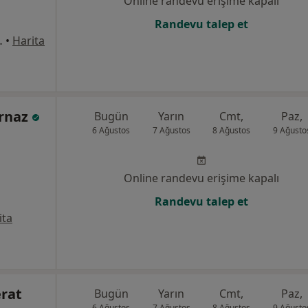
Online randevu erişime kapalı
Randevu talep et
 NO: 16 /1 İÇ KAPI NO: 33 Bakırköy, İstanbul
•
Harita
Arnaz
Bugün
Yarın
Cmt,
Paz,
6 Ağustos
7 Ağustos
8 Ağustos
9 Ağusto
Online randevu erişime kapalı
Randevu talep et
ita
erat
Bugün
Yarın
Cmt,
Paz,
6 Ağustos
7 Ağustos
8 Ağustos
9 Ağusto