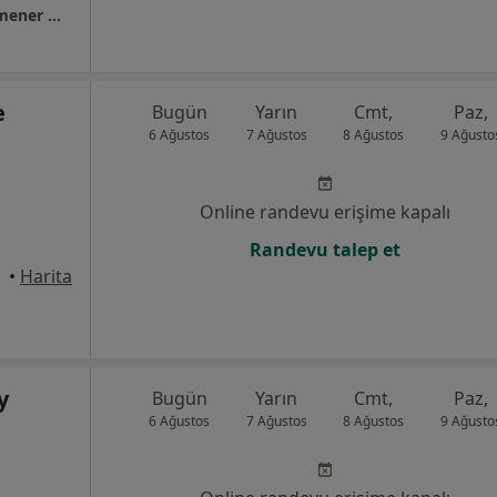
Cerrahpaşa Tıp Fakültesi Prof. Dr. Murat Dilmener Hastanesi
e
Bugün
Yarın
Cmt,
Paz,
6 Ağustos
7 Ağustos
8 Ağustos
9 Ağusto
Online randevu erişime kapalı
Randevu talep et
•
Harita
y
Bugün
Yarın
Cmt,
Paz,
6 Ağustos
7 Ağustos
8 Ağustos
9 Ağusto