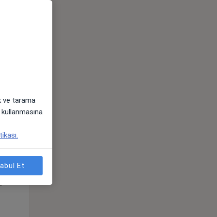
Pzt,
Sal,
Çar,
s
10 Ağustos
11 Ağustos
12 Ağustos
ak ve tarama
i) kullanmasına
tikası.
abul Et
Pzt,
Sal,
Çar,
s
10 Ağustos
11 Ağustos
12 Ağustos