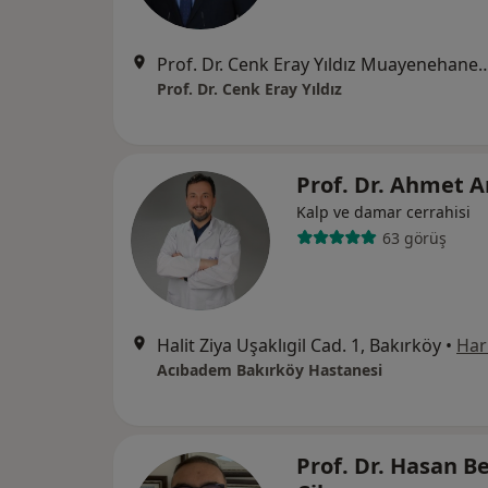
Prof. Dr. Cenk Eray Yıldız Muayenehanesi - ATAKÖY 7-8-9-10. KISIM MAH. ÇOBANÇEŞME E-5 YAN YOL CAD.
Prof. Dr. Cenk Eray Yıldız
Prof. Dr. Ahmet 
Kalp ve damar cerrahisi
63 görüş
Halit Ziya Uşaklıgil Cad. 1, Bakırköy
•
Har
Acıbadem Bakırköy Hastanesi
Prof. Dr. Hasan B