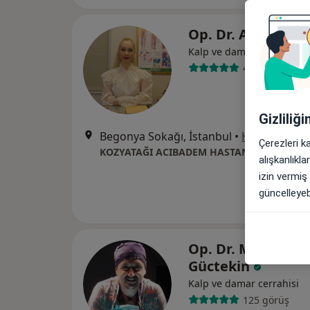
Op. Dr. Arzu Erca
Kalp ve damar cerrahisi
48 görüş
Gizliliğ
Begonya Sokağı, İstanbul
•
Harita
Çerezleri k
KOZYATAĞI ACIBADEM HASTANESİ
alışkanlıkl
izin vermiş
güncelleyebi
Op. Dr. M. Yasin
Güctekin
Kalp ve damar cerrahisi
125 görüş