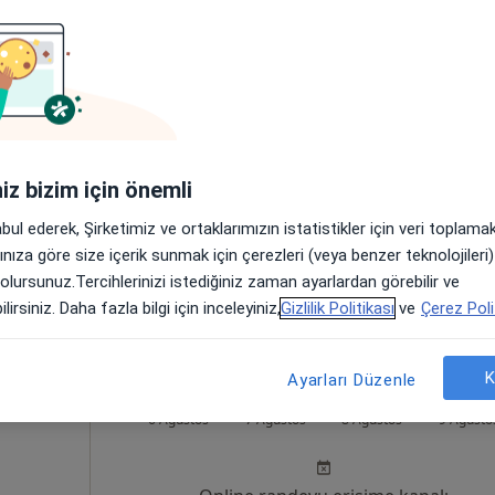
n
Bugün
Yarın
Cmt,
Paz,
6 Ağustos
7 Ağustos
8 Ağustos
9 Ağusto
Online randevu erişime kapalı
iniz bizim için önemli
Randevu talep et
abul ederek, Şirketimiz ve ortaklarımızın istatistikler için veri toplam
arınıza göre size içerik sunmak için çerezleri (veya benzer teknolojiler
 olursunuz.Tercihlerinizi istediğiniz zaman ayarlardan görebilir ve
lirsiniz. Daha fazla bilgi için inceleyiniz,
Gizlilik Politikası
ve
Çerez Poli
K
Ayarları Düzenle
Bugün
Yarın
Cmt,
Paz,
6 Ağustos
7 Ağustos
8 Ağustos
9 Ağusto