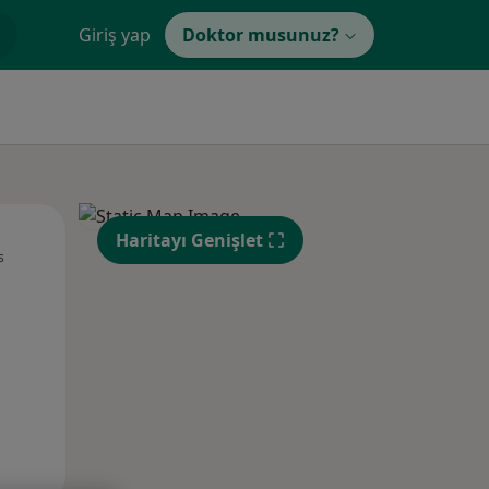
Giriş yap
Doktor musunuz?
Pzt,
Sal,
Çar,
Haritayı Genişlet
s
10 Ağustos
11 Ağustos
12 Ağustos