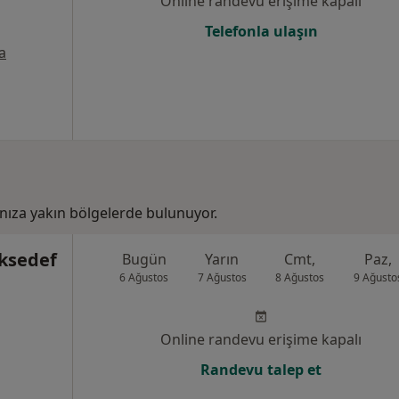
Online randevu erişime kapalı
Telefonla ulaşın
a
ıza yakın bölgelerde bulunuyor.
öksedef
Bugün
Yarın
Cmt,
Paz,
6 Ağustos
7 Ağustos
8 Ağustos
9 Ağusto
Online randevu erişime kapalı
Randevu talep et