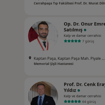
Op. Dr. Onur Emr
Satılmış
Kalp ve damar cerrahisi
7 görüş
Kaptan Paşa, Kaptan Paşa Mah. Piyale Paşa Bulv, Okmeydanı Cd. No: 4, 34384 Şişli/İstanbul, Şişli
Memorial Şişli Hastanesi
Prof. Dr. Cenk Era
Yıldız
Kalp ve damar cerrahisi
64 görüş