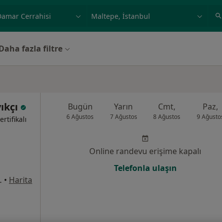
ilgi alanı ve hastalık, isim
örnek: İstanbul
Daha fazla filtre
ıkçı
Bugün
Yarın
Cmt,
Paz,
6 Ağustos
7 Ağustos
8 Ağustos
9 Ağusto
rtifikalı
Online randevu erişime kapalı
Telefonla ulaşın
 no :6, İstanbul
•
Harita