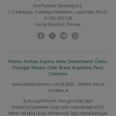
DocPlanner Teknoloji A.Ş.
E-5 Karayolu, Esentepe Mahallesi, Lapis Han, No:25
D:102-103-120
Kartal İstanbul, Türkiye
Facebook
yeni bir sekmede açılır
Twitter
yeni bir sekmede açılır
Youtube
yeni bir sekmede açılır
Instagram
yeni bir sekmede aç
yeni bir sekmede açılır
yeni bir sekmede açılır
yeni bir sekmede açılır
yeni bir sekmede açılır
yeni bir sek
yeni 
Polska
,
Türkiye
,
España
,
Italia
,
Deutschland
,
Česko
,
yeni bir sekmede açılır
yeni bir sekmede açılır
yeni bir sekmede açılır
yeni bir sekmede açılır
yeni bir sekm
yeni bi
Portugal
,
México
,
Chile
,
Brasil
,
Argentina
,
Perú
,
yeni bir sekmede açılır
Colombia
www.doktortakvimi.com © 2026 - Doktor bul ve
randevu al
İş bu sayfada yer alan görüşler, ilgili
doktorun/uzmanın doğrudan veya dolaylı emri,
talebi ve/veya ricası olmaksızın, ilgili hasta/danışan