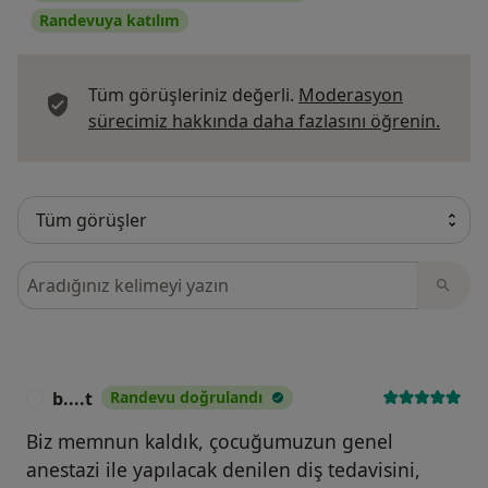
Randevuya katılım
Tüm görüşleriniz değerli.
Moderasyon
Görüş
sürecimiz hakkında daha fazlasını öğrenin.
Görüşler içerisinde ara
b....t
Randevu doğrulandı
B
Biz memnun kaldık, çocuğumuzun genel
anestazi ile yapılacak denilen diş tedavisini,