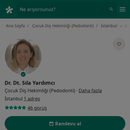
An
Ne arıyorsunuz?
Ana Sayfa
Çocuk Diş Hekimliği (Pedodonti)
İstanbul
Şehir
Dr. Dt.
Sıla Yardımcı
uzmanliklar 
Çocuk Diş Hekimliği (Pedodonti)
·
Daha fazla
İstanbul
1 adres
46 görüş
Randevu al