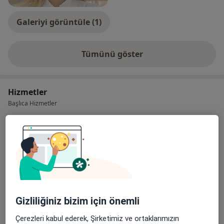
Galeriyi görüntüle (1)
Tümünü göster
deneyim hakkında
Hizmetler
Başlıca Hizmetler
Çocuk Diş Hekimliği (Pedodonti) Randevusu
Fulya Mahallesi,Büyükdere
Ücretler Hakkında
Caddesi,Torun Center A Blok
No:74/4,İç Kapı No:66,Mecidiyeköy,
İstanbul
Çocuk Diş Hekimi Sıla Yardımcı
Diğer Hizmetler
Gizliliğiniz bizim için önemli
Diş Teli Tedavisi
Çerezleri kabul ederek, Şirketimiz ve ortaklarımızın