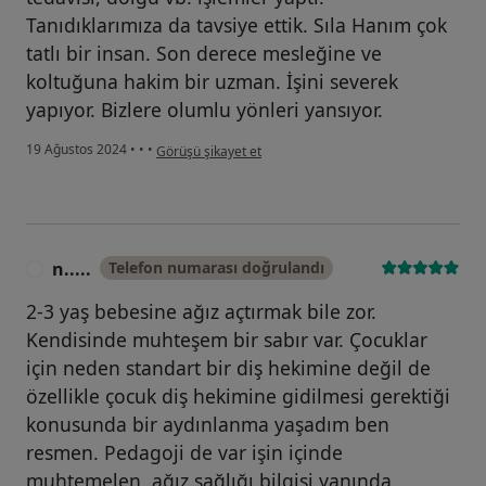
Tanıdıklarımıza da tavsiye ettik. Sıla Hanım çok
tatlı bir insan. Son derece mesleğine ve
koltuğuna hakim bir uzman. İşini severek
yapıyor. Bizlere olumlu yönleri yansıyor.
kullanıcının görüşüne göre b....)
19 Ağustos 2024
•
•
•
Görüşü şikayet et
n.....
Telefon numarası doğrulandı
N
2-3 yaş bebesine ağız açtırmak bile zor.
Kendisinde muhteşem bir sabır var. Çocuklar
için neden standart bir diş hekimine değil de
özellikle çocuk diş hekimine gidilmesi gerektiği
konusunda bir aydınlanma yaşadım ben
resmen. Pedagoji de var işin içinde
muhtemelen, ağız sağlığı bilgisi yanında.