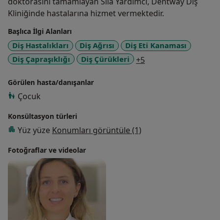
doktorasını tamamlayan Sıla Yardımcı, Dentway Diş
Kliniğinde hastalarına hizmet vermektedir.
Başlıca İlgi Alanları
Diş Hastalıkları
Diş Ağrısı
Diş Eti Kanaması
a11y_sr_more_disea
Diş Çapraşıklığı
Diş Çürükleri
+5
Görülen hasta/danışanlar
Çocuk
Konsültasyon türleri
Yüz yüze
Konumları görüntüle (1)
Fotoğraflar ve videolar