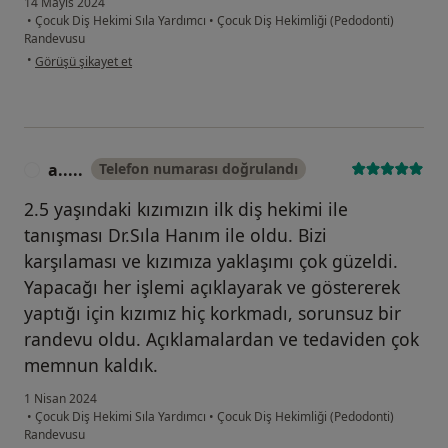
14 Mayıs 2024
•
Çocuk Diş Hekimi Sıla Yardımcı
•
Çocuk Diş Hekimliği (Pedodonti)
Randevusu
kullanıcının görüşüne göre e.....
•
Görüşü şikayet et
a.....
Telefon numarası doğrulandı
A
2.5 yaşındaki kızımızın ilk diş hekimi ile
tanışması Dr.Sıla Hanım ile oldu. Bizi
karşılaması ve kızımıza yaklaşımı çok güzeldi.
Yapacağı her işlemi açıklayarak ve göstererek
yaptığı için kızımız hiç korkmadı, sorunsuz bir
randevu oldu. Açıklamalardan ve tedaviden çok
memnun kaldık.
1 Nisan 2024
•
Çocuk Diş Hekimi Sıla Yardımcı
•
Çocuk Diş Hekimliği (Pedodonti)
Randevusu