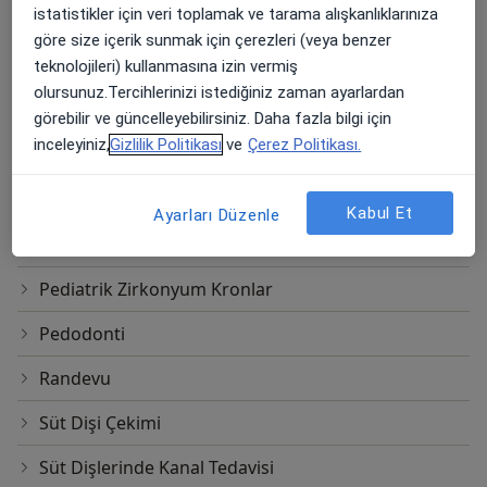
istatistikler için veri toplamak ve tarama alışkanlıklarınıza
Diş X-Ray
göre size içerik sunmak için çerezleri (veya benzer
Doğru Solunum Ve Yutkunma Eğitimi
teknolojileri) kullanmasına izin vermiş
olursunuz.Tercihlerinizi istediğiniz zaman ayarlardan
Erken Ortodontik Tedavi
görebilir ve güncelleyebilirsiniz. Daha fazla bilgi için
inceleyiniz,
Gizlilik Politikası
ve
Çerez Politikası.
Fissür Örtücü (Fissur Sealant)
Lokal Anestezi
Kabul Et
Ayarları Düzenle
Normal Randevu
Pediatrik Zirkonyum Kronlar
Pedodonti
Randevu
Süt Dişi Çekimi
Süt Dişlerinde Kanal Tedavisi