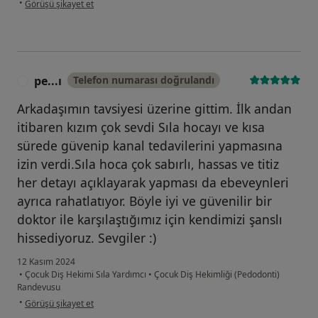
•
Görüşü şikayet et
pe...ı
Telefon numarası doğrulandı
P
Arkadaşımın tavsiyesi üzerine gittim. İlk andan
itibaren kızım çok sevdi Sıla hocayı ve kısa
sürede güvenip kanal tedavilerini yapmasına
izin verdi.Sıla hoca çok sabırlı, hassas ve titiz
her detayı açıklayarak yapması da ebeveynleri
ayrıca rahatlatıyor. Böyle iyi ve güvenilir bir
doktor ile karşılaştığımız için kendimizi şanslı
hissediyoruz. Sevgiler :)
12 Kasım 2024
•
Çocuk Diş Hekimi Sıla Yardımcı
•
Çocuk Diş Hekimliği (Pedodonti)
Randevusu
kullanıcının görüşüne göre pe...ı
•
Görüşü şikayet et