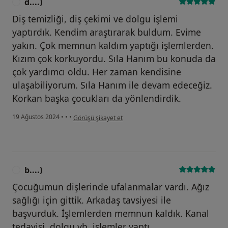
d....)
D
Diş temizliği, diş çekimi ve dolgu işlemi
yaptırdık. Kendim araştırarak buldum. Evime
yakın. Çok memnun kaldım yaptığı işlemlerden.
Kızım çok korkuyordu. Sıla Hanım bu konuda da
çok yardımcı oldu. Her zaman kendisine
ulaşabiliyorum. Sıla Hanım ile devam edeceğiz.
Korkan başka çocukları da yönlendirdik.
kullanıcının görüşüne göre d....)
19 Ağustos 2024
•
•
•
Görüşü şikayet et
b....)
B
Çocuğumun dişlerinde ufalanmalar vardı. Ağız
sağlığı için gittik. Arkadaş tavsiyesi ile
başvurduk. İşlemlerden memnun kaldık. Kanal
tedavisi, dolgu vb. işlemler yaptı.