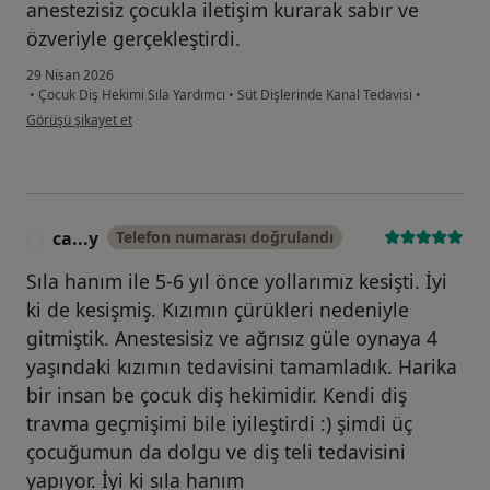
anestezisiz çocukla iletişim kurarak sabır ve
özveriyle gerçekleştirdi.
29 Nisan 2026
•
Çocuk Diş Hekimi Sıla Yardımcı
•
Süt Dişlerinde Kanal Tedavisi
•
kullanıcının görüşüne göre b....t
Görüşü şikayet et
ca...y
Telefon numarası doğrulandı
C
Sıla hanım ile 5-6 yıl önce yollarımız kesişti. İyi
ki de kesişmiş. Kızımın çürükleri nedeniyle
gitmiştik. Anestesisiz ve ağrısız güle oynaya 4
yaşındaki kızımın tedavisini tamamladık. Harika
bir insan be çocuk diş hekimidir. Kendi diş
travma geçmişimi bile iyileştirdi :) şimdi üç
çocuğumun da dolgu ve diş teli tedavisini
yapıyor. İyi ki sıla hanım