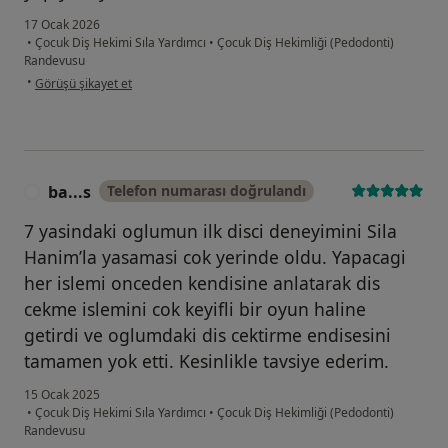
17 Ocak 2026
•
Çocuk Diş Hekimi Sıla Yardımcı
•
Çocuk Diş Hekimliği (Pedodonti)
Randevusu
kullanıcının görüşüne göre ca...y
•
Görüşü şikayet et
ba...s
Telefon numarası doğrulandı
B
7 yasindaki oglumun ilk disci deneyimini Sila
Hanim’la yasamasi cok yerinde oldu. Yapacagi
her islemi onceden kendisine anlatarak dis
cekme islemini cok keyifli bir oyun haline
getirdi ve oglumdaki dis cektirme endisesini
tamamen yok etti. Kesinlikle tavsiye ederim.
15 Ocak 2025
•
Çocuk Diş Hekimi Sıla Yardımcı
•
Çocuk Diş Hekimliği (Pedodonti)
Randevusu
kullanıcının görüşüne göre ba...s