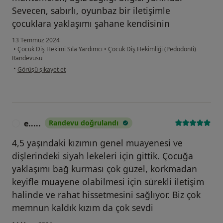
Sevecen, sabırlı, oyunbaz bir iletişimle
çocuklara yaklaşımı şahane kendisinin
13 Temmuz 2024
•
Çocuk Diş Hekimi Sıla Yardımcı
•
Çocuk Diş Hekimliği (Pedodonti)
Randevusu
kullanıcının görüşüne göre n.....
•
Görüşü şikayet et
e.....
Randevu doğrulandı
E
4,5 yaşındaki kızımın genel muayenesi ve
dişlerindeki siyah lekeleri için gittik. Çocuğa
yaklaşımı bağ kurması çok güzel, korkmadan
keyifle muayene olabilmesi için sürekli iletişim
halinde ve rahat hissetmesini sağlıyor. Biz çok
memnun kaldık kızım da çok sevdi