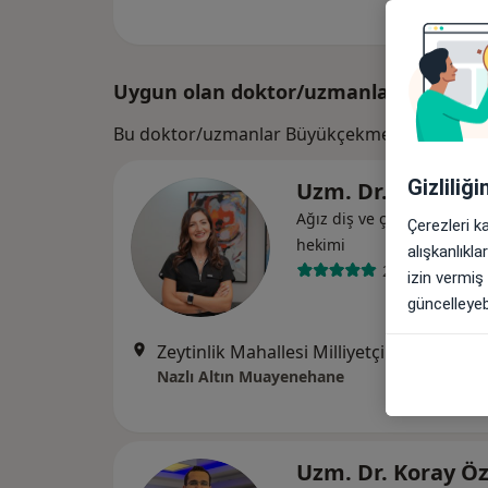
Uygun olan doktor/uzmanlar
Bu doktor/uzmanlar Büyükçekmece, Istanbul 
Gizliliğ
Uzm. Dr. Nazlı Al
Ağız diş ve çene cerrahisi,
Çerezleri k
hekimi
alışkanlıkl
21 görüş
izin vermiş
güncelleyebi
Zeytinlik Mahallesi Milliyetçi Sokak No:19 Daire:3, İstanbul
Nazlı Altın Muayenehane
Uzm. Dr. Koray Ö