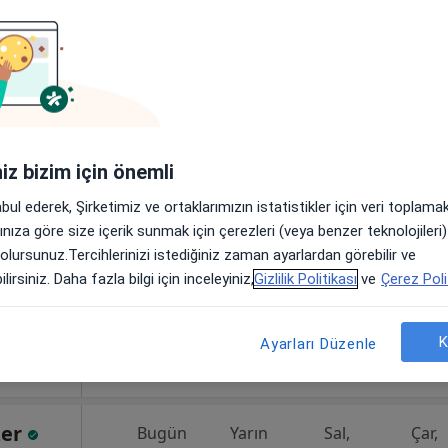
aramanıza yakın bölgelerde bulunuyor.
iniz bizim için önemli
tın
Bugün
Yarın
Sal,
Çar,
9 Ağustos
10 Ağustos
11 Ağustos
12 Ağust
 Diş
abul ederek, Şirketimiz ve ortaklarımızın istatistikler için veri toplam
arınıza göre size içerik sunmak için çerezleri (veya benzer teknolojiler
 olursunuz.Tercihlerinizi istediğiniz zaman ayarlardan görebilir ve
Online randevu erişime kapalı
lirsiniz. Daha fazla bilgi için inceleyiniz,
Gizlilik Politikası
ve
Çerez Poli
Randevu talep et
•
Harita
K
Ayarları Düzenle
zer
Bugün
Yarın
Sal,
Çar,