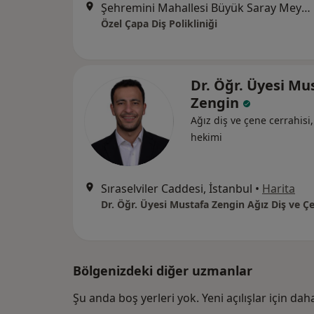
Şehremini Mahallesi Büyük Saray Meydanı Caddesi No:62/B Fatih, İstanbul
Özel Çapa Diş Polikliniği
Dr. Öğr. Üyesi Mu
Zengin
Ağız diş ve çene cerrahisi,
hekimi
Sıraselviler Caddesi, İstanbul
•
Harita
Bölgenizdeki diğer uzmanlar
Şu anda boş yerleri yok. Yeni açılışlar için da