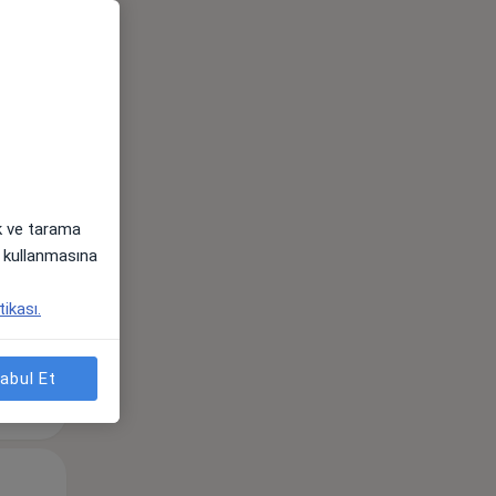
Per,
Cum,
Cmt,
os
13 Ağustos
14 Ağustos
15 Ağustos
ak ve tarama
i) kullanmasına
tikası.
abul Et
Per,
Cum,
Cmt,