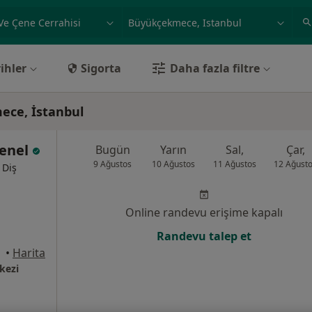
ilgi alanı ve hastalık, isim
örnek: İstanbul
ihler
Sigorta
Daha fazla filtre
ece, İstanbul
Şenel
Bugün
Yarın
Sal,
Çar,
9 Ağustos
10 Ağustos
11 Ağustos
12 Ağust
 Diş
Online randevu erişime kapalı
Randevu talep et
•
Harita
kezi