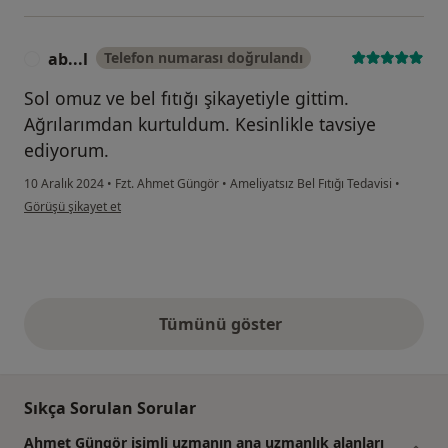
ab...l
Telefon numarası doğrulandı
A
Sol omuz ve bel fıtığı şikayetiyle gittim.
Ağrılarımdan kurtuldum. Kesinlikle tavsiye
ediyorum.
10 Aralık 2024
•
Fzt. Ahmet Güngör
•
Ameliyatsız Bel Fıtığı Tedavisi
•
kullanıcının görüşüne göre ab...l
Görüşü şikayet et
Tümünü göster
yukarıdaki görüşler
Sıkça Sorulan Sorular
Ahmet Güngör isimli uzmanın ana uzmanlık alanları