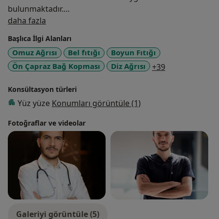
bulunmaktadır.
Hakkımda
Fizik Tedavi Profesöründen birebir eğitim almış.
daha fazla
Tamamlayıcı tıp ile Modern tıp metodunu bileştirerek
Başlıca İlgi Alanları
uygulamalarına yansıtmıştır.
Omuz Ağrısı
Bel fıtığı
Boyun Fıtığı
FDM (Facial Distorsiyon Model) terapisti olan Ahmet
a11y_sr_more_
Ön Çapraz Bağ Kopması
Diz Ağrısı
+39
Güngör Türkiye'de nadir uygulanan metotları
uygulamaktadır.
Konsültasyon türleri
Kendi özel muayenesinde Alternatif tedavi metotları ve
Modern tıp metotları ile uygulamalar yapmaktadır.
Yüz yüze
Konumları görüntüle (1)
Fotoğraflar ve videolar
Galeriyi görüntüle (5)