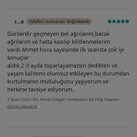
i̇...ö
Telefon numarası doğrulandı
I
Günlerdir geçmeyen bel ağrılarım,bacak
ağrılarım ve hatta kasılıp kilitlenmelerim
vardı.Ahmet hoca sayesinde ilk seansta çok iyi
sonuçlar
aldık.2-3 ayda toparlayamazsın dedikleri ve
yaşam kalitemi olumsuz etkileyen bu durumdan
kurtulmanın mutluluğunu yaşıyorum ve
herkese tavsiye ediyorum.
3 Nisan 2025
•
Fzt. Ahmet Güngör
•
Ameliyatsız Bel Fıtığı Tedavisi
•
kullanıcının görüşüne göre i̇...ö
Görüşü şikayet et