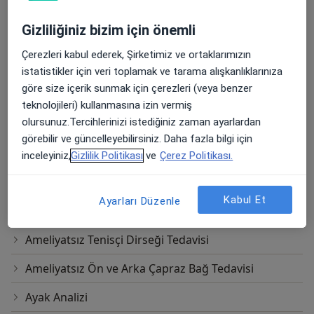
Ameliyatsız Boyun Fıtığı Tedavisi
Gizliliğiniz bizim için önemli
Ameliyatsız Boyun Kanal Darlığı Tedavisi
Çerezleri kabul ederek, Şirketimiz ve ortaklarımızın
Ameliyatsız Boyun Kayması Tedavisi
istatistikler için veri toplamak ve tarama alışkanlıklarınıza
göre size içerik sunmak için çerezleri (veya benzer
Ameliyatsız Fibromiyalji Tedavisi
teknolojileri) kullanmasına izin vermiş
olursunuz.Tercihlerinizi istediğiniz zaman ayarlardan
Ameliyatsız Menisküs Yırtığı Tedavisi
görebilir ve güncelleyebilirsiniz. Daha fazla bilgi için
Ameliyatsız Omuz Sıkışma Tedavisi
inceleyiniz,
Gizlilik Politikası
ve
Çerez Politikası.
Ameliyatsız Skolyoz Tedavisi
Kabul Et
Ayarları Düzenle
Ameliyatsız Sırt Ağrısı Tedavisi
Ameliyatsız Tenisçi Dirseği Tedavisi
Ameliyatsız Ön ve Arka Çapraz Bağ Tedavisi
Ayak Analizi