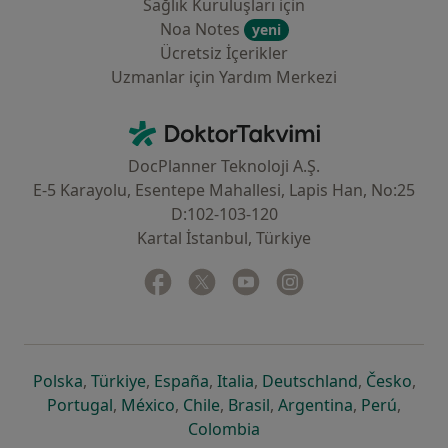
Sağlık Kuruluşları için
Noa Notes
yeni
Ücretsiz İçerikler
Uzmanlar için Yardım Merkezi
İletişim
DoktorTakvimi - Ana Sayfa
DocPlanner Teknoloji A.Ş.
E-5 Karayolu, Esentepe Mahallesi, Lapis Han, No:25
D:102-103-120
Kartal İstanbul, Türkiye
Facebook
yeni bir sekmede açılır
Twitter
yeni bir sekmede açılır
Youtube
yeni bir sekmede açılır
Instagram
yeni bir sekmede aç
yeni bir sekmede açılır
yeni bir sekmede açılır
yeni bir sekmede açılır
yeni bir sekmede açılır
yeni bir sek
yeni 
Polska
,
Türkiye
,
España
,
Italia
,
Deutschland
,
Česko
,
yeni bir sekmede açılır
yeni bir sekmede açılır
yeni bir sekmede açılır
yeni bir sekmede açılır
yeni bir sekm
yeni bi
Portugal
,
México
,
Chile
,
Brasil
,
Argentina
,
Perú
,
yeni bir sekmede açılır
Colombia