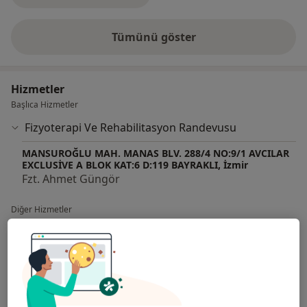
Tümünü göster
deneyim hakkında
Hizmetler
Başlıca Hizmetler
Fizyoterapi Ve Rehabilitasyon Randevusu
MANSUROĞLU MAH. MANAS BLV. 288/4 NO:9/1 AVCILAR
EXCLUSİVE A BLOK KAT:6 D:119 BAYRAKLI, İzmir
Fzt. Ahmet Güngör
Diğer Hizmetler
3 Boyutlu Skolyoz Fizyoterapisi
Ameliyatsız Bel Fıtığı Tedavisi
Ameliyatsız Boyun Ağrısı Tedavisi