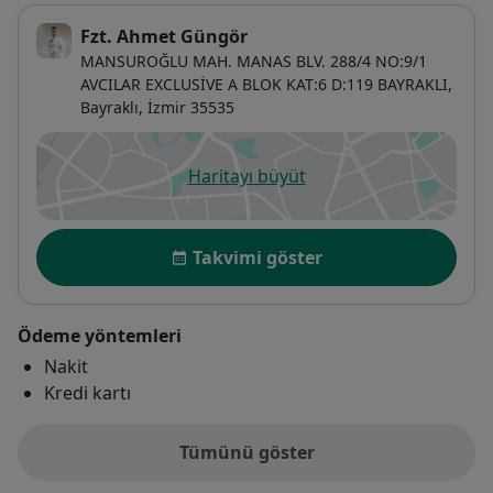
Fzt. Ahmet Güngör
MANSUROĞLU MAH. MANAS BLV. 288/4 NO:9/1
AVCILAR EXCLUSİVE A BLOK KAT:6 D:119 BAYRAKLI,
Bayraklı
,
İzmir
35535
Haritayı büyüt
yeni bir sekmede açılır
Uygunluk
Takvimi göster
Ödeme yöntemleri
Nakit
Kredi kartı
Tümünü göster
adres hakkında