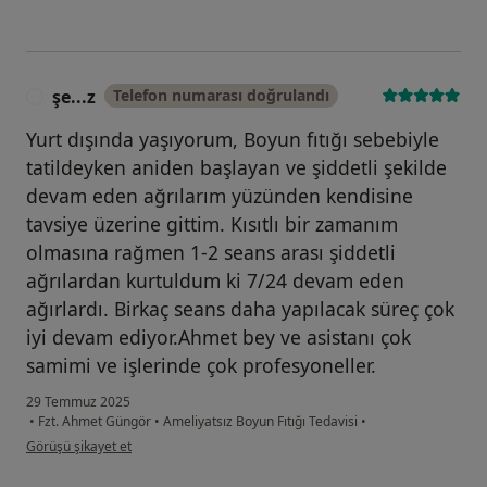
şe...z
Telefon numarası doğrulandı
Ş
Yurt dışında yaşıyorum, Boyun fıtığı sebebiyle
tatildeyken aniden başlayan ve şiddetli şekilde
devam eden ağrılarım yüzünden kendisine
tavsiye üzerine gittim. Kısıtlı bir zamanım
olmasına rağmen 1-2 seans arası şiddetli
ağrılardan kurtuldum ki 7/24 devam eden
ağırlardı. Birkaç seans daha yapılacak süreç çok
iyi devam ediyor.Ahmet bey ve asistanı çok
samimi ve işlerinde çok profesyoneller.
29 Temmuz 2025
•
Fzt. Ahmet Güngör
•
Ameliyatsız Boyun Fıtığı Tedavisi
•
kullanıcının görüşüne göre şe...z
Görüşü şikayet et