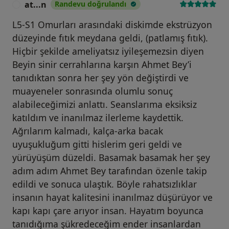
at...n
Randevu doğrulandı
A
L5-S1 Omurları arasındaki diskimde ekstrüzyon
düzeyinde fıtık meydana geldi, (patlamış fıtık).
Hiçbir şekilde ameliyatsız iyileşemezsin diyen
Beyin sinir cerrahlarına karşın Ahmet Bey’i
tanıdıktan sonra her şey yön değiştirdi ve
muayeneler sonrasında olumlu sonuç
alabileceğimizi anlattı. Seanslarıma eksiksiz
katıldım ve inanılmaz ilerleme kaydettik.
Ağrılarım kalmadı, kalça-arka bacak
uyuşukluğum gitti hislerim geri geldi ve
yürüyüşüm düzeldi. Basamak basamak her şey
adım adım Ahmet Bey tarafından özenle takip
edildi ve sonuca ulaştık. Böyle rahatsızlıklar
insanın hayat kalitesini inanılmaz düşürüyor ve
kapı kapı çare arıyor insan. Hayatım boyunca
tanıdığıma şükredeceğim ender insanlardan