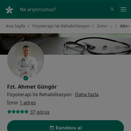
An
Ne arıyorsunuz?
Ana Sayfa
Fizyoterapi Ve Rehabilitasyon
İzmir
Ahme
Şehir değiş
Fzt.
Ahmet Güngör
uzmanliklar h
Fizyoterapi Ve Rehabilitasyon
·
Daha fazla
İzmir
1 adres
37 görüş
Randevu al