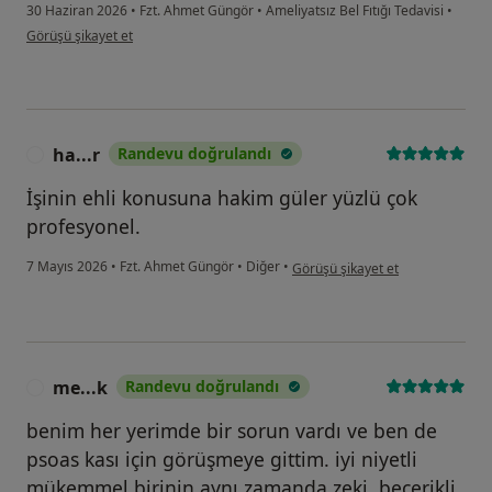
30 Haziran 2026
•
Fzt. Ahmet Güngör
•
Ameliyatsız Bel Fıtığı Tedavisi
•
kullanıcının görüşüne göre ce...n
Görüşü şikayet et
ha...r
Randevu doğrulandı
H
İşinin ehli konusuna hakim güler yüzlü çok
profesyonel.
kullanıcının görüşüne göre ha...r
7 Mayıs 2026
•
Fzt. Ahmet Güngör
•
Diğer
•
Görüşü şikayet et
me...k
Randevu doğrulandı
M
benim her yerimde bir sorun vardı ve ben de
psoas kası için görüşmeye gittim. iyi niyetli
mükemmel birinin aynı zamanda zeki, becerikli