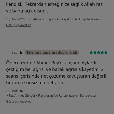
kendisi.. Tekrardan emeğinize sağlık Allah razı
ve bahtı açık olsun..
1 Şubat 2025
•
Fzt. Ahmet Güngör
•
Ameliyatsız Bel Fıtığı Tedavisi
•
kullanıcının görüşüne göre at...n
Görüşü şikayet et
o....k
Telefon numarası doğrulandı
O
Öneri üzerine Ahmet Bey’e ulaştım. Aylardır
çektiğim bel ağrısı ve bacak ağrısı şikayetimi 2
seans içerisinde net çözüme kavuşturan değerli
hocama sonsız minnettarım
15 Ocak 2025
•
Fzt. Ahmet Güngör
•
Fizyoterapi Ve Rehabilitasyon Randevusu
•
kullanıcının görüşüne göre o....k
Görüşü şikayet et