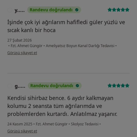
y.....
Randevu doğrulandı
Y
İşinde çok iyi ağrılarım hafifledi güler yüzlü ve
sıcak kanlı bir hoca
27 Şubat 2026
•
Fzt. Ahmet Güngör
•
Ameliyatsız Boyun Kanal Darlığı Tedavisi
•
kullanıcının görüşüne göre y.....
Görüşü şikayet et
g.....
Randevu doğrulandı
G
Kendisi sihirbaz bence. 6 aydır kalkmayan
kolumu 2 seansta tüm ağrılarımda ve
problemlerden kurtardı. Anlatılmaz yaşanır.
24 Kasım 2025
•
Fzt. Ahmet Güngör
•
Skolyoz Tedavisi
•
kullanıcının görüşüne göre g.....
Görüşü şikayet et