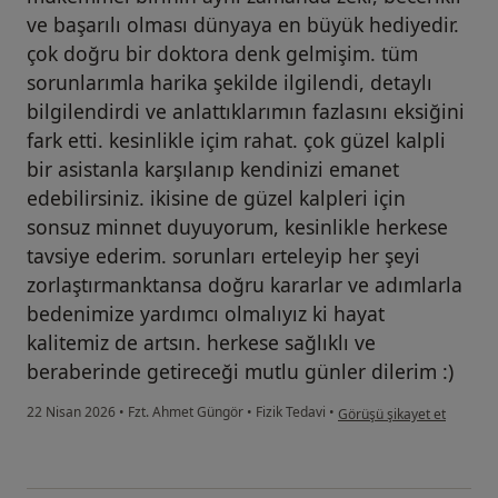
ve başarılı olması dünyaya en büyük hediyedir.
çok doğru bir doktora denk gelmişim. tüm
sorunlarımla harika şekilde ilgilendi, detaylı
bilgilendirdi ve anlattıklarımın fazlasını eksiğini
fark etti. kesinlikle içim rahat. çok güzel kalpli
bir asistanla karşılanıp kendinizi emanet
edebilirsiniz. ikisine de güzel kalpleri için
sonsuz minnet duyuyorum, kesinlikle herkese
tavsiye ederim. sorunları erteleyip her şeyi
zorlaştırmanktansa doğru kararlar ve adımlarla
bedenimize yardımcı olmalıyız ki hayat
kalitemiz de artsın. herkese sağlıklı ve
beraberinde getireceği mutlu günler dilerim :)
kullanıcının görüşüne göre
22 Nisan 2026
•
Fzt. Ahmet Güngör
•
Fizik Tedavi
•
Görüşü şikayet et