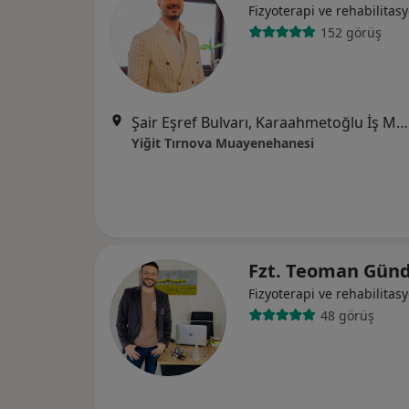
Fizyoterapi ve rehabilitas
152 görüş
Şair Eşref Bulvarı, Karaahmetoğlu İş Merkezi No:22 ofis no:614, İzmir
Yiğit Tırnova Muayenehanesi
Fzt. Teoman Gün
Fizyoterapi ve rehabilitas
48 görüş