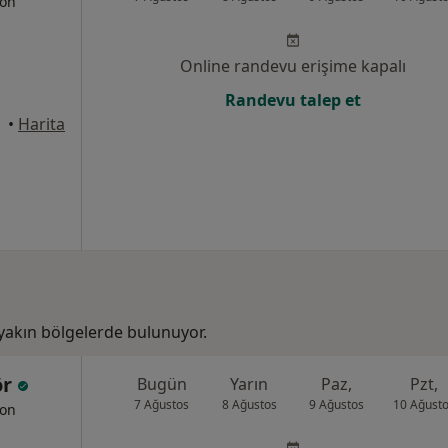
yon
Online randevu erişime kapalı
Randevu talep et
 İzmir
•
Harita
akın bölgelerde bulunuyor.
ör
Bugün
Yarın
Paz,
Pzt,
7 Ağustos
8 Ağustos
9 Ağustos
10 Ağust
yon