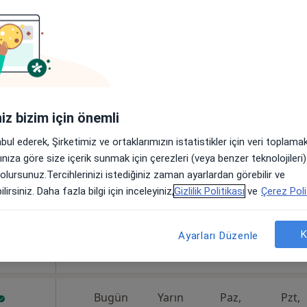
Bugün
Yarın
Paz,
Pzt,
7 Ağustos
8 Ağustos
9 Ağustos
10 Ağust
yon
Online randevu erişime kapalı
iniz bizim için önemli
Randevu talep et
abul ederek, Şirketimiz ve ortaklarımızın istatistikler için veri toplam
arınıza göre size içerik sunmak için çerezleri (veya benzer teknolojiler
 olursunuz.Tercihlerinizi istediğiniz zaman ayarlardan görebilir ve
lirsiniz. Daha fazla bilgi için inceleyiniz,
Gizlilik Politikası
ve
Çerez Poli
ak/İzmir,Türkiye, İzmir
•
Harita
K
Ayarları Düzenle
Bugün
Yarın
Paz,
Pzt,