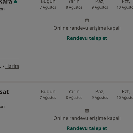
 Kara
Bugün
Yarın
Paz,
Pzt,
7 Ağustos
8 Ağustos
9 Ağustos
10 Ağust
yon
Online randevu erişime kapalı
Randevu talep et
3 Zehra Ofis, İzmir
•
Harita
sat
Bugün
Yarın
Paz,
Pzt,
7 Ağustos
8 Ağustos
9 Ağustos
10 Ağust
yon
Online randevu erişime kapalı
Randevu talep et