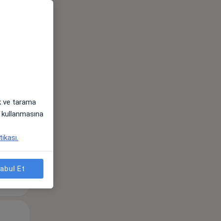
Sal,
Çar,
Per,
os
11 Ağustos
12 Ağustos
13 Ağustos
ak ve tarama
i) kullanmasına
tikası.
abul Et
Sal,
Çar,
Per,