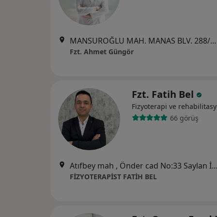
MANSUROĞLU MAH. MANAS BLV. 288/4 NO:9/1 AVCILAR EXCLUSİVE A BLOK KAT:6 D:119 BAYRAKLI, İzmir
Fzt. Ahmet Güngör
Fzt. Fatih Bel
Fizyoterapi ve rehabilitas
66 görüş
Atıfbey mah , Önder cad No:33 Saylan İş Merkezi Da:16 K
FİZYOTERAPİST FATİH BEL