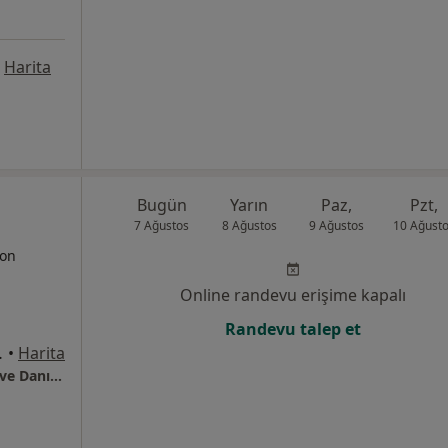
Harita
Bugün
Yarın
Paz,
Pzt,
7 Ağustos
8 Ağustos
9 Ağustos
10 Ağust
yon
Online randevu erişime kapalı
Randevu talep et
 Alsancak, İzmir
•
Harita
Uzman Fizyoterapist Tutku Bitmez Egzersiz ve Danışmanlık Merkezi