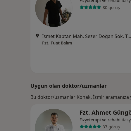
Fizyoterapi ve rehabilitas
80 görüş
İsmet Kaptan Mah. Sezer Doğan Sok. Terhan İş Mrk No:20 D11 Konak/İZMİR,
Fzt. Fuat Balım
Uygun olan doktor/uzmanlar
Bu doktor/uzmanlar Konak, İzmir aramanıza y
Fzt. Ahmet Güng
Fizyoterapi ve rehabilitas
37 görüş