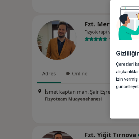
Fzt. Mert Tırnova
Fizyoterapi ve rehabilitas
144 görüş
Gizliliğ
Çerezleri k
alışkanlıkl
Adres
Online
izin vermiş
güncelleyebi
İsmet kaptan mah. Şair Eşref Bulvarı, No:22 Kara Ahmetoğlu İş Merkezi,Kon
Fizyoteam Muayenehanesi
Fzt. Yiğit Tırnova