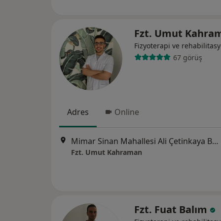
Fzt. Umut Kahr
Fizyoterapi ve rehabilitas
67 görüş
Adres
Online
Mimar Sinan Mahallesi Ali Çetinkaya Bulvarı Karaahmetoğlu Apartmanı No:52, İzmir
Fzt. Umut Kahraman
Fzt. Fuat Balım