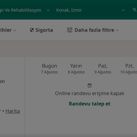
ilgi alanı ve hastalık, isim
örnek: İstanbul
ihler
Sigorta
Daha fazla filtre
Bugün
Yarın
Paz,
Pzt,
7 Ağustos
8 Ağustos
9 Ağustos
10 Ağust
yon
Online randevu erişime kapalı
Randevu talep et
r
•
Harita