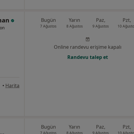
aman
Bugün
Yarın
Paz,
Pzt,
7 Ağustos
8 Ağustos
9 Ağustos
10 Ağust
yon
Online randevu erişime kapalı
Randevu talep et
•
Harita
Bugün
Yarın
Paz,
Pzt,
7 Ağustos
8 Ağustos
9 Ağustos
10 Ağust