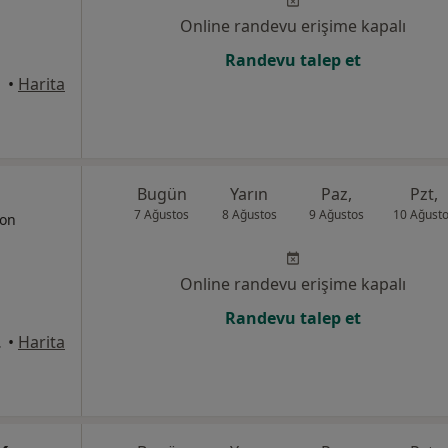
Online randevu erişime kapalı
Randevu talep et
•
Harita
Bugün
Yarın
Paz,
Pzt,
7 Ağustos
8 Ağustos
9 Ağustos
10 Ağust
yon
Online randevu erişime kapalı
Randevu talep et
at:4, İzmir
•
Harita