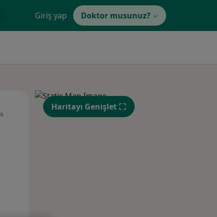
Giriş yap
Doktor musunuz?
Sal,
Çar,
Per,
Haritayı Genişlet
os
11 Ağustos
12 Ağustos
13 Ağustos