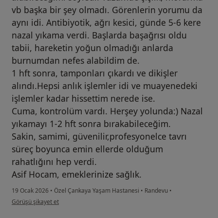
vb başka bir şey olmadı. Görenlerin yorumu da
aynı idi. Antibiyotik, ağrı kesici, günde 5-6 kere
nazal yıkama verdi. Başlarda başağrısı oldu
tabii, hareketin yoğun olmadığı anlarda
burnumdan nefes alabildim de.
1 hft sonra, tamponları çıkardı ve dikişler
alındı.Hepsi anlık işlemler idi ve muayenedeki
işlemler kadar hissettim nerede ise.
Cuma, kontrolüm vardı. Herşey yolunda:) Nazal
yıkamayı 1-2 hft sonra bırakabileceğim.
Sakin, samimi, güvenilir,profesyonelce tavrı
süreç boyunca emin ellerde olduğum
rahatlığını hep verdi.
Asif Hocam, emeklerinize sağlık.
19 Ocak 2026
•
Özel Çankaya Yaşam Hastanesi
•
Randevu
•
kullanıcının görüşüne göre ay...l
Görüşü şikayet et