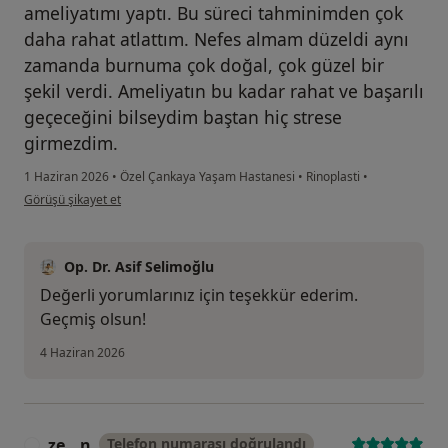
ameliyatımı yaptı. Bu süreci tahminimden çok
daha rahat atlattım. Nefes almam düzeldi aynı
zamanda burnuma çok doğal, çok güzel bir
şekil verdi. Ameliyatın bu kadar rahat ve başarılı
geçeceğini bilseydim baştan hiç strese
girmezdim.
1 Haziran 2026
•
Özel Çankaya Yaşam Hastanesi
•
Rinoplasti
•
kullanıcının görüşüne göre ek...
Görüşü şikayet et
Op. Dr. Asif Selimoğlu
Değerli yorumlarınız için teşekkür ederim.
Geçmiş olsun!
4 Haziran 2026
ze...n
Telefon numarası doğrulandı
Z