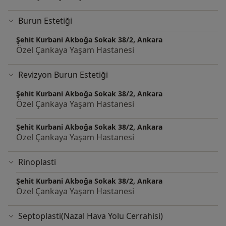
2005-2011: Hacettepe Üniversitesi Tıp Fakultesi (Tıp
Burun Estetiği
lisans eğitimi)
2011-2016: Hacettepe Üniversitesi Tıp Fakültesi Kulak
Şehit Kurbani Akboğa Sokak 38/2, Ankara
Burun Boğaz Hastalıkları Anabilim Dalı (Tıpta uzmanlık
Özel Çankaya Yaşam Hastanesi
eğitimi)
2014: Università degli Studi della Campania Luigi
Revizyon Burun Estetiği
Vanvitelli , Napoli, İtalya - Araştırma asistanı
Şehit Kurbani Akboğa Sokak 38/2, Ankara
2016-2018 Ankara Haymana Devlet Hastanesi
Özel Çankaya Yaşam Hastanesi
2018-2019 Ankara Şereflikoçhisar Devlet Hastanesi
2019-2021 Kent Kulak Burun Boğaz Hastanesi
Şehit Kurbani Akboğa Sokak 38/2, Ankara
2021- Özel Çankaya Yaşam Hastanesi
Özel Çankaya Yaşam Hastanesi
Rinoplasti
Şehit Kurbani Akboğa Sokak 38/2, Ankara
Özel Çankaya Yaşam Hastanesi
Septoplasti(Nazal Hava Yolu Cerrahisi)