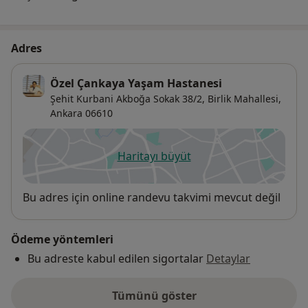
Adres
Özel Çankaya Yaşam Hastanesi
Şehit Kurbani Akboğa Sokak 38/2,
Birlik Mahallesi,
Ankara
06610
Haritayı büyüt
yeni bir sekmede açılır
Uygunluk
Bu adres için online randevu takvimi mevcut değil
Ödeme yöntemleri
Bu adreste kabul edilen sigortalar
Detaylar
Tümünü göster
adres hakkında