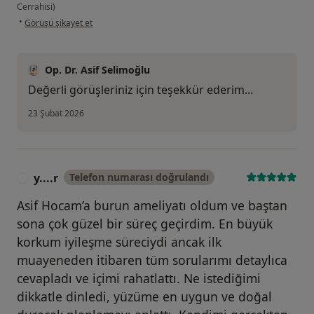
Cerrahisi)
kullanıcının görüşüne göre ay...u
•
Görüşü şikayet et
Op. Dr. Asif Selimoğlu
Değerli görüşleriniz için teşekkür ederim...
23 Şubat 2026
y....r
Telefon numarası doğrulandı
Y
Asif Hocam’a burun ameliyatı oldum ve baştan
sona çok güzel bir süreç geçirdim. En büyük
korkum iyileşme süreciydi ancak ilk
muayeneden itibaren tüm sorularımı detaylıca
cevapladı ve içimi rahatlattı. Ne istediğimi
dikkatle dinledi, yüzüme en uygun ve doğal