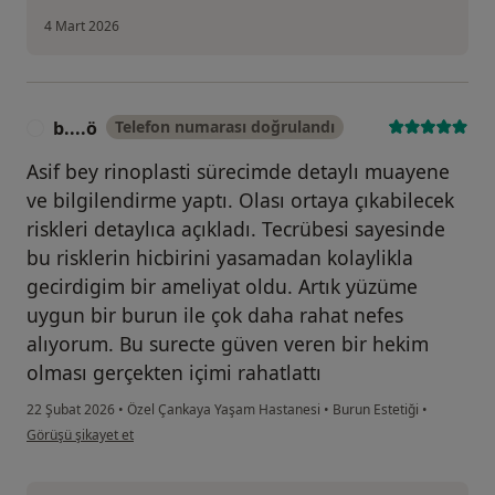
4 Mart 2026
b....ö
Telefon numarası doğrulandı
B
Asif bey rinoplasti sürecimde detaylı muayene
ve bilgilendirme yaptı. Olası ortaya çıkabilecek
riskleri detaylıca açıkladı. Tecrübesi sayesinde
bu risklerin hicbirini yasamadan kolaylikla
gecirdigim bir ameliyat oldu. Artık yüzüme
uygun bir burun ile çok daha rahat nefes
alıyorum. Bu surecte güven veren bir hekim
olması gerçekten içimi rahatlattı
22 Şubat 2026
•
Özel Çankaya Yaşam Hastanesi
•
Burun Estetiği
•
kullanıcının görüşüne göre b....ö
Görüşü şikayet et