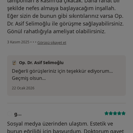
tamponları 8 Kasım'da çıkacak. Daha rahat bir
şekilde nefes almaya başlayacağım inşallah.
Eğer sizin de bunun gibi sıkıntılarınız varsa Op.
Dr. Asif Selimoğlu ile görüşme sağlayabilirsiniz.
Gönül rahatlığıyla ameliyat olabilirsiniz.
kullanıcının görüşüne göre o...
3 Kasım 2025
•
•
•
Görüşü şikayet et
Op. Dr. Asif Selimoğlu
Değerli görüşleriniz için teşekkür ediyorum...
Geçmiş olsun...
22 Ocak 2026
g...
G
Sosyal medya üzerinden ulaştım. Estetik ve
burun eğriliği için başvurdum. Doktorum gayet