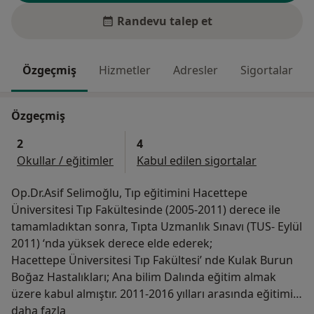
Randevu talep et
Özgeçmiş
Hizmetler
Adresler
Sigortalar
Özgeçmiş
2
4
Okullar / eğitimler
Kabul edilen sigortalar
Op.Dr.Asif Selimoğlu, Tıp eğitimini Hacettepe
Üniversitesi Tıp Fakültesinde (2005-2011) derece ile
tamamladıktan sonra, Tıpta Uzmanlık Sınavı (TUS- Eylül
2011) ‘nda yüksek derece elde ederek;
Hacettepe Üniversitesi Tıp Fakültesi’ nde Kulak Burun
Boğaz Hastalıkları; Ana bilim Dalında eğitim almak
üzere kabul almıştır. 2011-2016 yılları arasında eğitimini
Hakkımda
tamamlayarak Uzmanlık derecesini (Kulak, Burun,
daha fazla