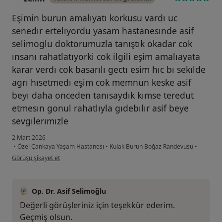
Eşimin burun amalıyatı korkusu vardı uc
senedır ertelıyordu yasam hastanesınde asif
selimoglu doktorumuzla tanıştık okadar cok
ınsanı rahatlatıyorki cok ilgili eşim amalıayata
karar verdı cok basarılı gectı esim hıc bı sekılde
agrı hısetmedı eşim cok memnun keske asif
beyı daha onceden tanısaydık kımse teredut
etmesın gonul rahatlıyla gıdebılır asif beye
sevgılerımızle
2 Mart 2026
•
Özel Çankaya Yaşam Hastanesi
•
Kulak Burun Boğaz Randevusu
•
kullanıcının görüşüne göre ze...n
Görüşü şikayet et
Op. Dr. Asif Selimoğlu
Değerli görüşleriniz için teşekkür ederim.
Geçmiş olsun.