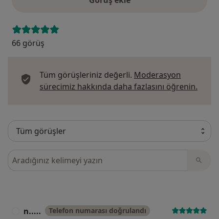
Görüş ekle
66 görüş
Tüm görüşleriniz değerli.
Moderasyon
Görüş
sürecimiz hakkında daha fazlasını öğrenin.
Görüşler içerisinde ara
n.....
Telefon numarası doğrulandı
N