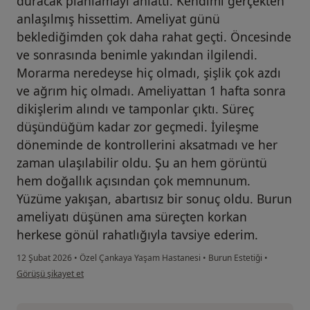
duracak planlamayı anlattı. Kendimi gerçekten
anlaşılmış hissettim. Ameliyat günü
beklediğimden çok daha rahat geçti. Öncesinde
ve sonrasında benimle yakından ilgilendi.
Morarma neredeyse hiç olmadı, şişlik çok azdı
ve ağrım hiç olmadı. Ameliyattan 1 hafta sonra
dikişlerim alındı ve tamponlar çıktı. Süreç
düşündüğüm kadar zor geçmedi. İyileşme
döneminde de kontrollerini aksatmadı ve her
zaman ulaşılabilir oldu. Şu an hem görüntü
hem doğallık açısından çok memnunum.
Yüzüme yakışan, abartısız bir sonuç oldu. Burun
ameliyatı düşünen ama süreçten korkan
herkese gönül rahatlığıyla tavsiye ederim.
12 Şubat 2026
•
Özel Çankaya Yaşam Hastanesi
•
Burun Estetiği
•
kullanıcının görüşüne göre y....r
Görüşü şikayet et