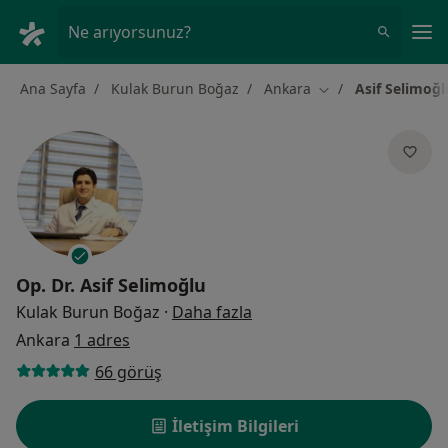
An
Ne arıyorsunuz?
Ana Sayfa
Kulak Burun Boğaz
Ankara
Asif Selimoğl
Şehir değiştir
Op. Dr.
Asif Selimoğlu
uzmanliklar hakkinda
Kulak Burun Boğaz
·
Daha fazla
Ankara
1 adres
66 görüş
İletişim Bilgileri