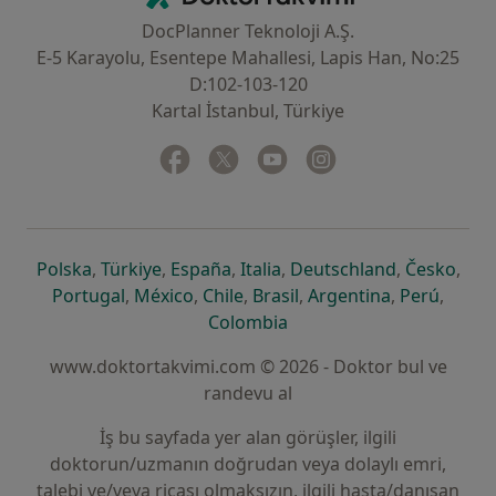
DocPlanner Teknoloji A.Ş.
E-5 Karayolu, Esentepe Mahallesi, Lapis Han, No:25
D:102-103-120
Kartal İstanbul, Türkiye
Facebook
yeni bir sekmede açılır
Twitter
yeni bir sekmede açılır
Youtube
yeni bir sekmede açılır
Instagram
yeni bir sekmede aç
yeni bir sekmede açılır
yeni bir sekmede açılır
yeni bir sekmede açılır
yeni bir sekmede açılır
yeni bir sek
yeni 
Polska
,
Türkiye
,
España
,
Italia
,
Deutschland
,
Česko
,
yeni bir sekmede açılır
yeni bir sekmede açılır
yeni bir sekmede açılır
yeni bir sekmede açılır
yeni bir sekm
yeni bi
Portugal
,
México
,
Chile
,
Brasil
,
Argentina
,
Perú
,
yeni bir sekmede açılır
Colombia
www.doktortakvimi.com © 2026 - Doktor bul ve
randevu al
İş bu sayfada yer alan görüşler, ilgili
doktorun/uzmanın doğrudan veya dolaylı emri,
talebi ve/veya ricası olmaksızın, ilgili hasta/danışan