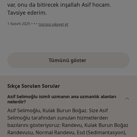
var, onu da bitirecek inşallah Asif hocam.
Tavsiye ederim.
kullanıcının görüşüne göre d...
1 Kasım 2025
•
•
•
Görüşü şikayet et
Tümünü göster
yukarıdaki görüşler
Sıkça Sorulan Sorular
Asif Selimoğlu isimli uzmanın ana uzmanlık alanları
nelerdir?
Asif Selimoğlu, Kulak Burun Boğaz. Size Asif
Selimoğlu tarafından sunulan hizmetlerden
bazılarını gösteriyoruz: Randevu, Kulak Burun Boğaz
Randevusu, Normal Randevu, Esd (Sedimantasyon),