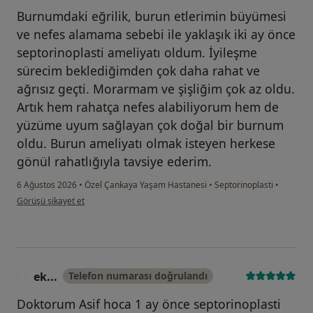
Burnumdaki eğrilik, burun etlerimin büyümesi
ve nefes alamama sebebi ile yaklaşık iki ay önce
septorinoplasti ameliyatı oldum. İyileşme
sürecim beklediğimden çok daha rahat ve
ağrısız geçti. Morarmam ve şişliğim çok az oldu.
Artık hem rahatça nefes alabiliyorum hem de
yüzüme uyum sağlayan çok doğal bir burnum
oldu. Burun ameliyatı olmak isteyen herkese
gönül rahatlığıyla tavsiye ederim.
6 Ağustos 2026
•
Özel Çankaya Yaşam Hastanesi
•
Septorinoplasti
•
kullanıcının görüşüne göre n.....
Görüşü şikayet et
ek...
Telefon numarası doğrulandı
E
Doktorum Asif hoca 1 ay önce septorinoplasti