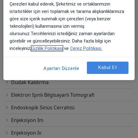
Çerezleri kabul ederek, Şirketimiz ve ortaklarımızın
Botoks Enjeksiyonu
istatistikler için veri toplamak ve tarama alışkanlıklarınıza
Burun Ucu Kaldırma
göre size içerik sunmak için çerezleri (veya benzer
teknolojileri) kullanmasına izin vermiş
Burun İçi Radyofrekans
olursunuz.Tercihlerinizi istediğiniz zaman ayarlardan
görebilir ve güncelleyebilirsiniz. Daha fazla bilgi için
Dikiş
inceleyiniz,
Gizlilik Politikası
ve
Çerez Politikası.
Dolgu
Kabul Et
Ayarları Düzenle
Dudak Dolgusu
Dudak Kaldırma
Elektron Işınlı Bilgisayarlı Tomografi
Endoskopik Sinüs Cerrahisi
Enjeksiyon Im
Enjeksiyon Iv