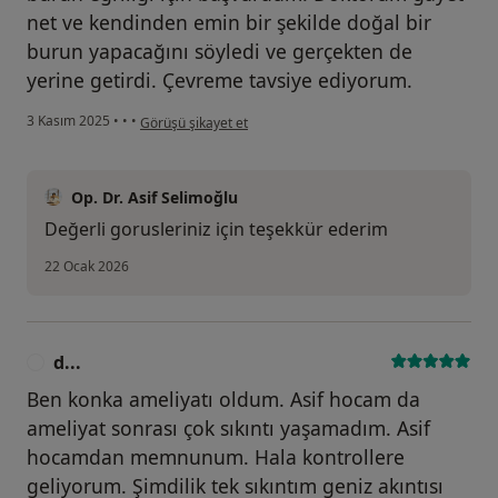
net ve kendinden emin bir şekilde doğal bir
burun yapacağını söyledi ve gerçekten de
yerine getirdi. Çevreme tavsiye ediyorum.
kullanıcının görüşüne göre g...
3 Kasım 2025
•
•
•
Görüşü şikayet et
Op. Dr. Asif Selimoğlu
Değerli gorusleriniz için teşekkür ederim
22 Ocak 2026
d...
D
Ben konka ameliyatı oldum. Asif hocam da
ameliyat sonrası çok sıkıntı yaşamadım. Asif
hocamdan memnunum. Hala kontrollere
geliyorum. Şimdilik tek sıkıntım geniz akıntısı