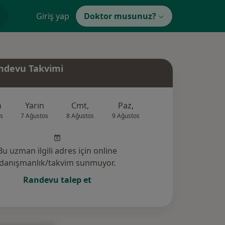
Giriş yap
Doktor musunuz?
ndevu Takvimi
n
Yarın
Cmt,
Paz,
Pzt,
Sal,
s
7 Ağustos
8 Ağustos
9 Ağustos
10 Ağustos
11 Ağus
Bu uzman ilgili adres için online
danışmanlık/takvim sunmuyor.
Randevu talep et