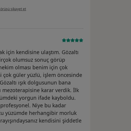
ullanıcının görüşüne göre r....s
örüşü şikayet et
k için kendisine ulaştım. Gözaltı
irçok olumsuz sonuç görüp
hekim olması benim için çok
i çok güler yüzlü, işlem öncesinde
Gözaltı ışık dolgusunun bana
tı mezoterapisine karar verdik. İlk
zümdeki yorgun ifade kayboldu.
 profesyonel. Niye bu kadar
ucu yüzümde herhangibir morluk
arayışındaysanız kendisini şiddetle