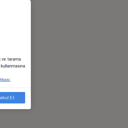
ak ve tarama
i) kullanmasına
tikası.
abul Et