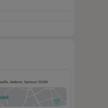
aofis,
Atakum
,
Samsun
55200
büyüt
ni bir sekmede açılır