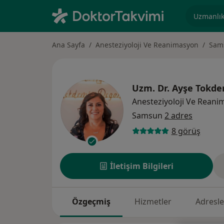
Uzmanlık, 
Ana Sayfa
Anesteziyoloji Ve Reanimasyon
Sam
Uzm. Dr.
Ayşe Tokde
Anesteziyoloji Ve Rean
Samsun
2 adres
8 görüş
İletişim Bilgileri
Özgeçmiş
Hizmetler
Adresle