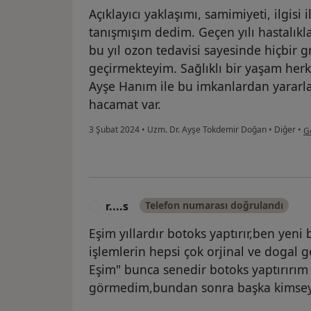
Açıklayıcı yaklaşımı, samimiyeti, ilgisi i
tanışmışım dedim. Geçen yılı hastalık
bu yıl ozon tedavisi sayesinde hiçbir
geçirmekteyim. Sağlıklı bir yaşam herk
Ayşe Hanım ile bu imkanlardan yararla
hacamat var.
ku
3 Şubat 2024
•
Uzm. Dr. Ayşe Tokdemir Doğan
•
Diğer
•
G
r....s
Telefon numarası doğrulandı
R
Eşim yıllardır botoks yaptırır,ben ye
işlemlerin hepsi çok orjinal ve dogal 
Eşim" bunca senedir botoks yaptırırım b
görmedim,bundan sonra başka kimsey