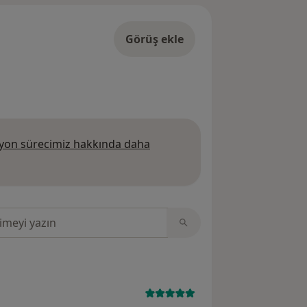
Görüş ekle
on sürecimiz hakkında daha
 daha fazla bilgi edinin
sinde ara