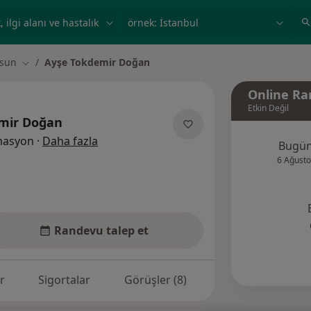
ilgi alanı ve hastalık, isim
örnek: İstanbul
sun
Ayşe Tokdemir Doğan
Şehir değiştir
Online Ra
Etkin Değil
mir Doğan
uzmanliklar hakkinda
imasyon
·
Daha fazla
Bugü
6 Ağusto
Randevu talep et
r
Sigortalar
Görüşler (8)