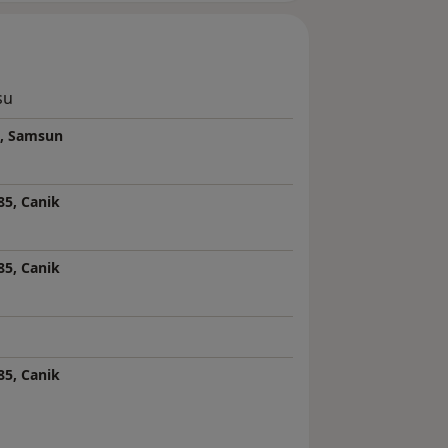
su
s, Samsun
85, Canik
85, Canik
85, Canik