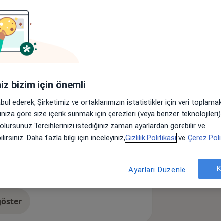
lar
knik Üniversitesi Tıp Fakültesinden
Tıp Fakültesi Anesteziyoloji ve
iniz bizim için önemli
yşe Tokdemir Doğan kendi özel
ektedir.
abul ederek, Şirketimiz ve ortaklarımızın istatistikler için veri toplam
arınıza göre size içerik sunmak için çerezleri (veya benzer teknolojiler
 olursunuz.Tercihlerinizi istediğiniz zaman ayarlardan görebilir ve
a11y_sr_more_diseases
Ağrısı
Ayak Ağrıları
+3
lirsiniz. Daha fazla bilgi için inceleyiniz,
Gizlilik Politikası
ve
Çerez Poli
K
Ayarları Düzenle
öster
neyim hakkında