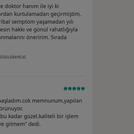
le doktor hanım ile iyi ki
lardan kurtulamadan geçirmiştim,
 gribal semptom yaşamadan yılı
esin hakkı ve gönül rahatlığıyla
nmalarını öneririm. Sırada
llanıcının görüşüne göre pe...k
örüşü şikayet et
ni başladım.cok memnunum,yapılan
görünuyor.
u kadar güzel,kaliteli bir işlem
e gitmem" dedi.