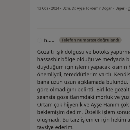
k
13 Ocak 2024
•
Uzm. Dr. Ayşe Tokdemir Doğan
•
Diğer
•
G
h.....
Telefon numarası doğrulandı
H
Gözaltı ışık dolgusu ve botoks yaptırma
hassasbir bölge olduğu ve medyada b
duyduğum için işlemi yapacak kişinin 
önemliydi, tereddütlerim vardı. Kendis
bana uzun uzun açıklamada bulundu. 
göre olmadığını belirtti. Birlikte gözal
seansta gözaltlarımdaki morluk ve yü
Ortam çok hijyenik ve Ayşe Hanım çok
beklemişim dedim. Üstelik işlem son
oluşmadı. Bu tarz işlemler için hekim 
tavsiye ederim.