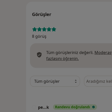
Görüşler
8 görüş
Tüm görüşleriniz değerli.
Moderasy
Görüşler hakkında
fazlasını öğrenin.
Görüşler içeri
pe...k
Randevu doğrulandı
P