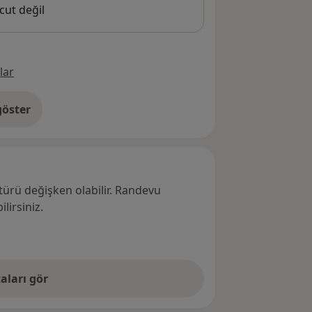
cut değil
lar
öster
res hakkında
türü değişken olabilir. Randevu
lirsiniz.
aları gör