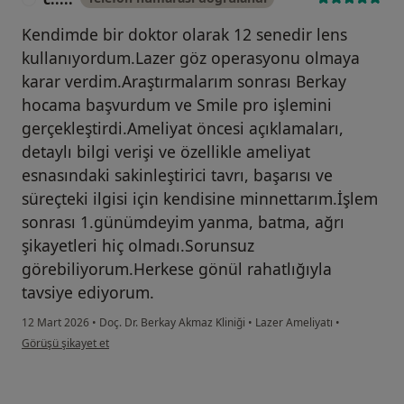
Kendimde bir doktor olarak 12 senedir lens
kullanıyordum.Lazer göz operasyonu olmaya
karar verdim.Araştırmalarım sonrası Berkay
hocama başvurdum ve Smile pro işlemini
gerçekleştirdi.Ameliyat öncesi açıklamaları,
detaylı bilgi verişi ve özellikle ameliyat
esnasındaki sakinleştirici tavrı, başarısı ve
süreçteki ilgisi için kendisine minnettarım.İşlem
sonrası 1.günümdeyim yanma, batma, ağrı
şikayetleri hiç olmadı.Sorunsuz
görebiliyorum.Herkese gönül rahatlığıyla
tavsiye ediyorum.
12 Mart 2026
•
Doç. Dr. Berkay Akmaz Kliniği
•
Lazer Ameliyatı
•
kullanıcının görüşüne göre c.....
Görüşü şikayet et