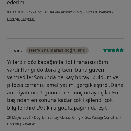
ederim
9 Haziran 2026
•
Doç. Dr. Berkay Akmaz Kliniği
•
Göz Muayenesi
•
kullanıcının görüşüne göre i̇...
Görüşü şikayet et
so...
Telefon numarası doğrulandı
S
Yıllardır göz kapağımla ilgili rahatsızlığım
vardı.Hangi doktora gitsem bana güven
vermediler.Sonunda berkay hocayı buldum ve
pitozis cerrahisi ameliyatımı gerçekleştirdi.Daha
ameliyatımın 1.gününde sonuç ortaya çıktı.En
başından en sonuna kadar çok ilgilendi çok
bilgilendirdi.Artık iki göz kapağım da eşit
29 Mayıs 2026
•
Doç. Dr. Berkay Akmaz Kliniği
•
Göz Kapağı Cerrahisi
•
kullanıcının görüşüne göre so...
Görüşü şikayet et