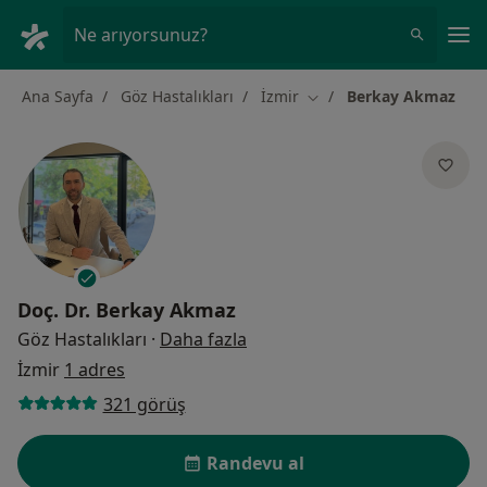
An
Ne arıyorsunuz?
Ana Sayfa
Göz Hastalıkları
İzmir
Berkay Akmaz
Şehir değiştir
Doç. Dr.
Berkay Akmaz
uzmanliklar hakkinda
Göz Hastalıkları
·
Daha fazla
İzmir
1 adres
321 görüş
Randevu al