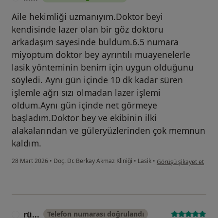
Aile hekimliği uzmanıyım.Doktor beyi
kendisinde lazer olan bir göz doktoru
arkadaşım sayesinde buldum.6.5 numara
miyoptum doktor bey ayrıntılı muayenelerle
lasik yönteminin benim için uygun olduğunu
söyledi. Aynı gün içinde 10 dk kadar süren
işlemle ağrı sızı olmadan lazer işlemi
oldum.Aynı gün içinde net görmeye
başladım.Doktor bey ve ekibinin ilki
alakalarından ve güleryüzlerinden çok memnun
kaldım.
kullanıcının görüşüne gö
28 Mart 2026
•
Doç. Dr. Berkay Akmaz Kliniği
•
Lasik
•
Görüşü şikayet et
rü...
Telefon numarası doğrulandı
R