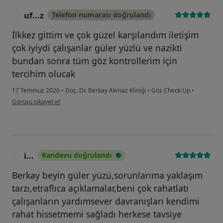
uf...z
Telefon numarası doğrulandı
U
İlkkez gittim ve çok güzel karşılandım iletişim
çok iyiydi çalışanlar güler yüzlü ve nazikti
bundan sonra tüm göz kontrollerim için
tercihim olucak
17 Temmuz 2026
•
Doç. Dr. Berkay Akmaz Kliniği
•
Göz Check Up
•
kullanıcının görüşüne göre uf...z
Görüşü şikayet et
i̇...
Randevu doğrulandı
I
Berkay beyin güler yüzü,sorunlarıma yaklaşım
tarzı,etraflıca açıklamalar,beni çok rahatlatı
çalışanların yardımsever davranışları kendimi
rahat hissetmemi sağladı herkese tavsiye