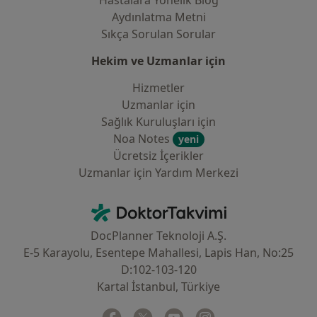
Hastalara Yönelik Blog
Aydınlatma Metni
Sıkça Sorulan Sorular
Hekim ve Uzmanlar için
Hizmetler
Uzmanlar için
Sağlık Kuruluşları için
Noa Notes
yeni
Ücretsiz İçerikler
Uzmanlar için Yardım Merkezi
İletişim
DoktorTakvimi - Ana Sayfa
DocPlanner Teknoloji A.Ş.
E-5 Karayolu, Esentepe Mahallesi, Lapis Han, No:25
D:102-103-120
Kartal İstanbul, Türkiye
Facebook
yeni bir sekmede açılır
Twitter
yeni bir sekmede açılır
Youtube
yeni bir sekmede açılır
Instagram
yeni bir sekmede aç