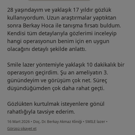
28 yaşındayım ve yaklaşık 17 yıldır gözlük
kullanıyordum. Uzun araştırmalar yaptıktan
sonra Berkay Hoca ile tanışma fırsatı buldum.
Kendisi tüm detaylarıyla gözlerimi inceleyip
hangi operasyonun benim için en uygun
olacağını detaylı şekilde anlattı.
Smile lazer yöntemiyle yaklaşık 10 dakikalık bir
operasyon geçirdim. Şu an ameliyatın 3.
günündeyim ve görüşüm çok net. Süreç
düşündüğümden çok daha rahat geçti.
Gözlükten kurtulmak isteyenlere gönül
rahatlığıyla tavsiye ederim.
16 Mart 2026
•
Doç. Dr. Berkay Akmaz Kliniği
•
SMILE lazer
•
kullanıcının görüşüne göre rü...
Görüşü şikayet et