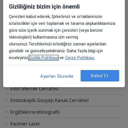
Gizliliğiniz bizim için önemli
Derin anterior lamellar keratoplasti
Çerezleri kabul ederek, Şirketimiz ve ortaklarımızın
Diabetik retinopati
istatistikler için veri toplamak ve tarama alışkanlıklarınıza
Dikiş
göre size içerik sunmak için çerezleri (veya benzer
teknolojileri) kullanmasına izin vermiş
Dikişsiz Glokom Cerrahisi
olursunuz.Tercihlerinizi istediğiniz zaman ayarlardan
görebilir ve güncelleyebilirsiniz. Daha fazla bilgi için
Dikişsiz Pterijium cerrahisi
inceleyiniz,
Gizlilik Politikası
ve
Çerez Politikası.
Diyabetli hastalarda katarakt cerrahisi
Kabul Et
Ayarları Düzenle
Diyabette makula ödemi tedavisi
Edof Mercek Cerrahisi
Endoskopik Gözyaşı Kanalı Cerrahisi
Erg(Elektroretinografi)
Excimer Lazer