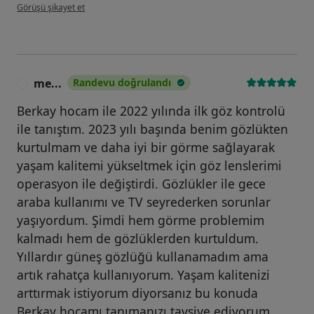
kullanıcının görüşüne göre ay...n
Görüşü şikayet et
me...
Randevu doğrulandı
M
Berkay hocam ile 2022 yılında ilk göz kontrolü
ile tanıştım. 2023 yılı başında benim gözlükten
kurtulmam ve daha iyi bir görme sağlayarak
yaşam kalitemi yükseltmek için göz lenslerimi
operasyon ile değiştirdi. Gözlükler ile gece
araba kullanımı ve TV seyrederken sorunlar
yaşıyordum. Şimdi hem görme problemim
kalmadı hem de gözlüklerden kurtuldum.
Yıllardır güneş gözlüğü kullanamadım ama
artık rahatça kullanıyorum. Yaşam kalitenizi
arttırmak istiyorum diyorsanız bu konuda
Berkay hocamı tanımanızı tavsiye ediyorum