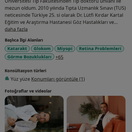
Üniversitesi Tıp Fakültesinden Tıp doktoru ünvanı ile
mezun oldum. 2010 yılında Tıpta Uzmanlık Sınavı (TUS)
neticesinde Türkiye 25. si olarak Dr. Lütfi Kırdar Kartal
Eğitim ve Araştırma Hastanesi Göz Hastalıkları ve
Hakkımda
Cerrahisi bölümünü kazanarak uzmanlık ihtisasıma
daha fazla
başladım. 2014 yılında uzmanlık eğitimimi
Başlıca İlgi Alanları
tamamladım. 2014-2019 yılları arasında Göz
Katarakt
Glokom
Miyopi
Retina Problemleri
Hastalıkları uzmanı olarak Katip Çelebi Üniversitesi
a11y_sr_more_diseases
Görme Bozuklukları
+65
Atatürk Eğitim ve Araştırma hastanesinde uzman
hekim olarak calistim. 2019 yilinda Almanya da
Konsültasyon türleri
gerceklestirilen Vitreoretinal cerrahi teknikleri egitimi
mini-fellowship programina katildim. 2019-2021 yılları
Yüz yüze
Konumları görüntüle (1)
arasında Manisa Şehir Hastanesinde görevime devam
Fotoğraflar ve videolar
ettim. 2021 yılında Başasistanlık sınavında başarılı
olarak İzmir Bozyaka Eğitim Ve Araştırma Hastanesi
Göz Hastalıkları Kliniğine Başasistan olarak atandım.
2021 yılında Yüksek Öğretim Kurulu tarafından Göz
Hastalıkları ve Cerrahisi uzmanlık alanında Doçent
doktor ünvanını aldım.