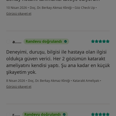
10 Nisan 2026
•
Doç. Dr. Berkay Akmaz Kliniği
•
Göz Check Up
•
kullanıcının görüşüne göre me...
Görüşü şikayet et
a.....
Randevu doğrulandı
A
Deneyimi, duruşu, bilgisi ile hastaya olan ilgisi
oldukça güven verici. Her 2 gözümün katarakt
ameliyatını kendisi yaptı. Şu ana kadar en küçük
şikayetim yok.
8 Nisan 2026
•
Doç. Dr. Berkay Akmaz Kliniği
•
Katarakt Ameliyatı
•
kullanıcının görüşüne göre a.....
Görüşü şikayet et
r.....
Randevu doğrulandı
R