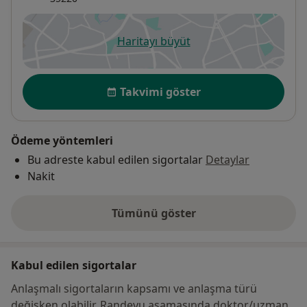
Haritayı büyüt
yeni bir sekmede açılır
Uygunluk
Takvimi göster
Ödeme yöntemleri
Bu adreste kabul edilen sigortalar
Detaylar
Nakit
Tümünü göster
adres hakkında
Kabul edilen sigortalar
Anlaşmalı sigortaların kapsamı ve anlaşma türü
değişken olabilir. Randevu aşamasında doktor/uzman