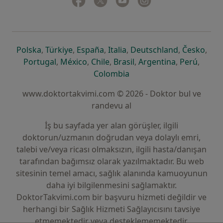
yeni bir sekmede açılır
yeni bir sekmede açılır
yeni bir sekmede açılır
yeni bir sekmede açılır
yeni bir sek
yeni 
Polska
,
Türkiye
,
España
,
Italia
,
Deutschland
,
Česko
,
yeni bir sekmede açılır
yeni bir sekmede açılır
yeni bir sekmede açılır
yeni bir sekmede açılır
yeni bir sekm
yeni bi
Portugal
,
México
,
Chile
,
Brasil
,
Argentina
,
Perú
,
yeni bir sekmede açılır
Colombia
www.doktortakvimi.com © 2026 - Doktor bul ve
randevu al
İş bu sayfada yer alan görüşler, ilgili
doktorun/uzmanın doğrudan veya dolaylı emri,
talebi ve/veya ricası olmaksızın, ilgili hasta/danışan
tarafından bağımsız olarak yazılmaktadır. Bu web
sitesinin temel amacı, sağlık alanında kamuoyunun
daha iyi bilgilenmesini sağlamaktır.
DoktorTakvimi.com bir başvuru hizmeti değildir ve
herhangi bir Sağlık Hizmeti Sağlayıcısını tavsiye
etmemektedir veya desteklememektedir.