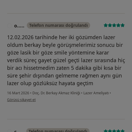
o.....
Telefon numarası doğrulandı
O
12.02.2026 tarihinde her iki gözümden lazer
oldum berkay beyle görüşmelerimiz sonucu bir
göze lasik bir göze smile yöntemine karar
verdik süreç gayet güzel geçti lazer sırasında hiç
bir acı hissetmedim zaten 5 dakika gibi kısa bir
süre şehir dışından gelmeme rağmen aynı gün
lazer olup gözlüksüz hayata geçtim
16 Mart 2026
•
Doç. Dr. Berkay Akmaz Kliniği
•
Lazer Ameliyatı
•
kullanıcının görüşüne göre o.....
Görüşü şikayet et
c.....
Telefon numarası doğrulandı
C