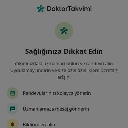
An
Göz Altı Morlukları • İzmir, İzmir
Filters
• 1
Sigorta
Harita
Göz Altı Morlukları, İzmir
Sağlığınıza Dikkat Edin
Yakınınızdaki uzmanları bulun ve randevu alın.
Hangi uzmanlığı aramıştınız?
Uygulamayı indirin ve size özel özelliklere ücretsiz
Göz Hastalıkları
Plastik Rekonstrüktif Ve Estet
erişin:
Randevularınızı kolayca yönetin
Uzmanlarınıza mesaj gönderin
Bildirimleri alın