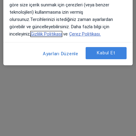
göre size içerik sunmak için çerezleri (veya benzer
Alsancak, Kültür mahallesi, Talatpaşa Blv No:4, 35220 Konak, İzmir
•
Harita
teknolojileri) kullanmasına izin vermiş
Op.Dr.Ömer Takeş Göz Hastalıkları Kliniği
olursunuz.Tercihlerinizi istediğiniz zaman ayarlardan
Bu uzman ilgili adres için online danışmanlık/takvim sunmuyor.
görebilir ve güncelleyebilirsiniz. Daha fazla bilgi için
inceleyiniz,
Gizlilik Politikası
ve
Çerez Politikası.
Randevu talep et
Kabul Et
Ayarları Düzenle
Op. Dr. Görkem Çalışkan
Plastik rekonstrüktif ve estetik cerrahi
154 görüş
Mansuroğlu Mahallesi 1593 / 1 Sokak No :6/S C Blok Lider Centrio İş Merkezi, İzmir
•
Harita