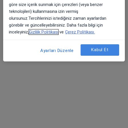
göre size içerik sunmak için çerezleri (veya benzer
Bostanlı, Girne Bulvarı No:1/B,, İzmir
•
Harita
teknolojileri) kullanmasına izin vermiş
Op. Dr. Anıl Özpak
olursunuz.Tercihlerinizi istediğiniz zaman ayarlardan
Bu uzman ilgili adres için online danışmanlık/takvim sunmuyor.
görebilir ve güncelleyebilirsiniz. Daha fazla bilgi için
inceleyiniz,
Gizlilik Politikası
ve
Çerez Politikası.
Randevu talep et
Kabul Et
Ayarları Düzenle
Doç. Dr. Özhan Çetindağ
Genel cerrahi
51 görüş
Mansuroğlu mahallesi 1593/1 sokak no:2 kat:2 daire 16 Lider Centrio bayraklı, İzmir
•
Harita