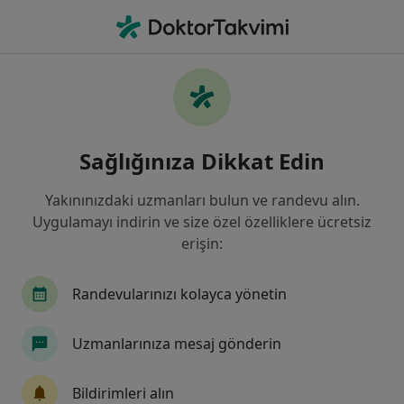
An
Kistik Lezyon • İzmir, İzmir
Filters
• 1
Sigorta
Harita
Kistik Lezyon, İzmir
Sağlığınıza Dikkat Edin
Yakınınızdaki uzmanları bulun ve randevu alın.
Hangi uzmanlığı aramıştınız?
Uygulamayı indirin ve size özel özelliklere ücretsiz
Genel Cerrahi
Plastik Rekonstrüktif Ve Estetik
erişin:
Randevularınızı kolayca yönetin
Uzmanlarınıza mesaj gönderin
Bildirimleri alın