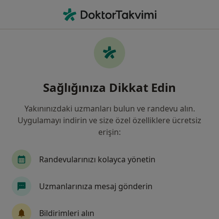
An
Kolorektal Kanser Kalın Bağırsak Kanseri • İzmir, İzmir
Filters
• 1
Sigorta
Harita
Kolorektal Kanser (Kalın Bağırsak Kanseri),
Sağlığınıza Dikkat Edin
İzmir
Yakınınızdaki uzmanları bulun ve randevu alın.
Uygulamayı indirin ve size özel özelliklere ücretsiz
Hangi uzmanlığı aramıştınız?
erişin:
Genel Cerrahi
İç Hastalıkları
Ortopedi Ve 
Randevularınızı kolayca yönetin
Uzmanlarınıza mesaj gönderin
Bildirimleri alın