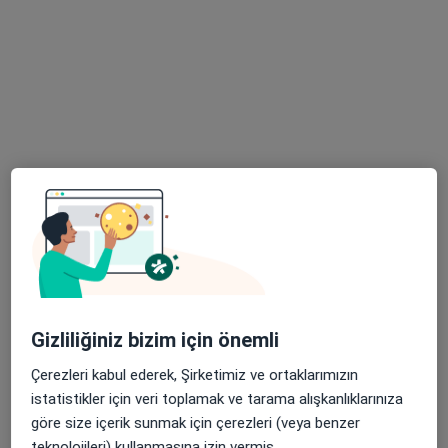
Genel cerrahi
118 görüş
Mansuroğlu mahallesi, 293/1 sokak, diva plaza, no :10 , iç kapı no:12, Bayraklı
•
Harita
Op. Dr. Atilla Özer Muayenehanesi
Bu uzman ilgili adres için online danışmanlık/takvim sunmuyor.
Randevu talep et
Gizliliğiniz bizim için önemli
Çerezleri kabul ederek, Şirketimiz ve ortaklarımızın
istatistikler için veri toplamak ve tarama alışkanlıklarınıza
Prof. Dr. Turan Acar
göre size içerik sunmak için çerezleri (veya benzer
Genel cerrahi
teknolojileri) kullanmasına izin vermiş