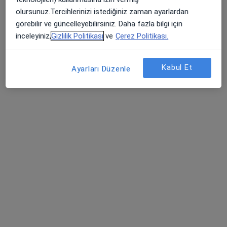
179 görüş
olursunuz.Tercihlerinizi istediğiniz zaman ayarlardan
görebilir ve güncelleyebilirsiniz. Daha fazla bilgi için
Adres 1
Adres 2
inceleyiniz,
Gizlilik Politikası
ve
Çerez Politikası.
Yenişehir, İşçiler Cd. No:126, İzmir
•
Harita
Kabul Et
Ayarları Düzenle
Medicana Hastanesi (İzmir)
Bu uzman ilgili adres için online danışmanlık/takvim sunmuyor.
Randevu talep et
Doç. Dr. Ümit Alakuş