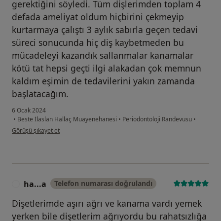
gerektiğini söyledi. Tüm dişlerimden toplam 4
defada ameliyat oldum hiçbirini çekmeyip
kurtarmaya çalıştı 3 aylık sabırla geçen tedavi
süreci sonucunda hiç diş kaybetmeden bu
mücadeleyi kazandık sallanmalar kanamalar
kötü tat hepsi geçti ilgi alakadan çok memnun
kaldım eşimin de tedavilerini yakın zamanda
başlatacağım.
6 Ocak 2024
•
Beste İlaslan Hallaç Muayenehanesi
•
Periodontoloji Randevusu
•
kullanıcının görüşüne göre m.....
Görüşü şikayet et
ha...a
Telefon numarası doğrulandı
H
Dişetlerimde aşırı ağrı ve kanama vardı yemek
yerken bile dişetlerim ağrıyordu bu rahatsızlığa