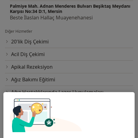
Palmiye Mah. Adnan Menderes Bulvarı Beşiktaş Meydanı
Karşısı No:34 D:1, Mersin
Beste İlaslan Hallaç Muayenehanesi
Diğer Hizmetler
20'lik Diş Çekimi
Acil Diş Çekimi
Apikal Rezeksiyon
Ağız Bakımı Eğitimi
Ağız Hastalıklarında Lazer Uygulamaları
Ağız Koruyucusu
Bilgisayar Destekli Diş Tasarımı
Bonding