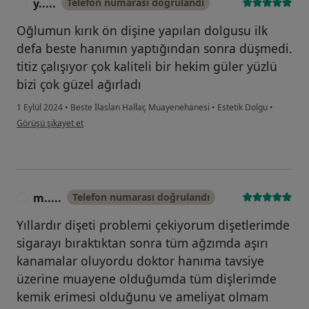
y.....
Telefon numarası doğrulandı
Y
Oğlumun kırık ön dişine yapılan dolgusu ilk
defa beste hanımın yaptığından sonra düşmedi.
titiz çalışıyor çok kaliteli bir hekim güler yüzlü
bizi çok güzel ağırladı
1 Eylül 2024
•
Beste İlaslan Hallaç Muayenehanesi
•
Estetik Dolgu
•
kullanıcının görüşüne göre y.....
Görüşü şikayet et
m.....
Telefon numarası doğrulandı
M
Yıllardır dişeti problemi çekiyorum dişetlerimde
sigarayı bıraktıktan sonra tüm ağzımda aşırı
kanamalar oluyordu doktor hanıma tavsiye
üzerine muayene olduğumda tüm dişlerimde
kemik erimesi olduğunu ve ameliyat olmam