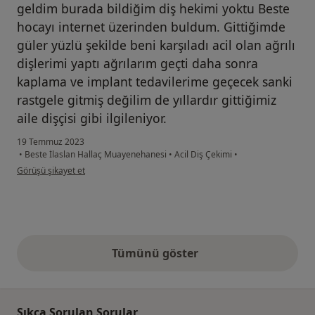
geldim burada bildiğim diş hekimi yoktu Beste
hocayı internet üzerinden buldum. Gittiğimde
güler yüzlü şekilde beni karşıladı acil olan ağrılı
dişlerimi yaptı ağrılarım geçti daha sonra
kaplama ve implant tedavilerime geçecek sanki
rastgele gitmiş değilim de yıllardır gittiğimiz
aile dişçisi gibi ilgileniyor.
19 Temmuz 2023
•
Beste İlaslan Hallaç Muayenehanesi
•
Acil Diş Çekimi
•
kullanıcının görüşüne göre z.....
Görüşü şikayet et
Tümünü göster
yukarıdaki görüşler
Sıkça Sorulan Sorular