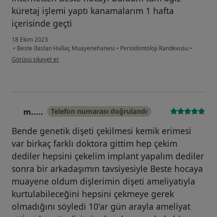
küretaj işlemi yaptı kanamalarım 1 hafta
içerisinde geçti
18 Ekim 2023
•
Beste İlaslan Hallaç Muayenehanesi
•
Periodontoloji Randevusu
•
kullanıcının görüşüne göre n.....
Görüşü şikayet et
m.....
Telefon numarası doğrulandı
M
Bende genetik dişeti çekilmesi kemik erimesi
var birkaç farklı doktora gittim hep çekim
dediler hepsini çekelim implant yapalım dediler
sonra bir arkadaşımın tavsiyesiyle Beste hocaya
muayene oldum dişlerimin dişeti ameliyatıyla
kurtulabileceğini hepsini çekmeye gerek
olmadığını söyledi 10'ar gün arayla ameliyat