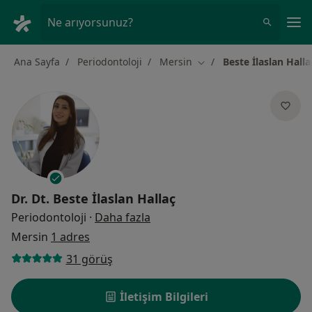
An
Ne arıyorsunuz?
Ana Sayfa
Periodontoloji
Mersin
Beste İlaslan Halla
Şehir değiştir
Dr. Dt.
Beste İlaslan Hallaç
uzmanliklar hakkinda
Periodontoloji
·
Daha fazla
Mersin
1 adres
31 görüş
İletişim Bilgileri