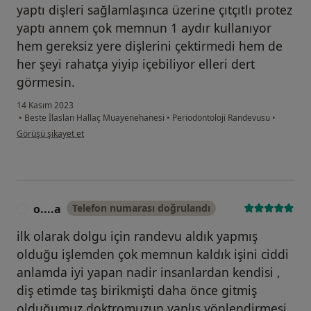
yaptı dişleri sağlamlaşınca üzerine çıtçıtlı protez
yaptı annem çok memnun 1 aydır kullanıyor
hem gereksiz yere dişlerini çektirmedi hem de
her şeyi rahatça yiyip içebiliyor elleri dert
görmesin.
14 Kasım 2023
•
Beste İlaslan Hallaç Muayenehanesi
•
Periodontoloji Randevusu
•
kullanıcının görüşüne göre bu...a
Görüşü şikayet et
o....a
Telefon numarası doğrulandı
O
ilk olarak dolgu için randevu aldık yapmış
olduğu işlemden çok memnun kaldık işini ciddi
anlamda iyi yapan nadir insanlardan kendisi ,
diş etimde taş birikmişti daha önce gitmiş
olduğumuz doktromuzun yanlış yönlendirmesi