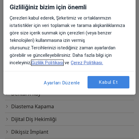
Botoks
Gizliliğiniz bizim için önemli
Bruksizm Tedavisi
Çerezleri kabul ederek, Şirketimiz ve ortaklarımızın
istatistikler için veri toplamak ve tarama alışkanlıklarınıza
Cep Derinliği Azaltma
göre size içerik sunmak için çerezleri (veya benzer
teknolojileri) kullanmasına izin vermiş
Cerrahi İmplant
olursunuz.Tercihlerinizi istediğiniz zaman ayarlardan
CGF (Concentrated Growth Factor) Uygulaması
görebilir ve güncelleyebilirsiniz. Daha fazla bilgi için
inceleyiniz,
Gizlilik Politikası
ve
Çerez Politikası.
Deflex Protezler
Dental Anestezi
Kabul Et
Ayarları Düzenle
Dental X-Ray
Diastema Kapama
Dijital Diş Hekimliği
Dikişsiz İmplant