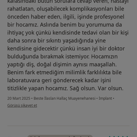
kafasındaki bütün sorulara cevap veren, hastayı
rahatlatan, oluşabilecek komplikasyonları bile
önceden haber eden, ilgili, işinde profesyonel
bir hocamız. Aslında benim bu yorumuma da
ihtiyaç yok çünkü kendisinde tedavi olan bir kişi
daha sonra bir sıkıntı yaşadığında yine
kendisine gidecektir çünkü insan iyi bir doktor
bulduğunda bırakmak istemiyor. Hocamızın
yaptığı diş, doğal dişimin aynısı maaşallah.
Benim fark etmediğim milimlik farklılıkta bile
laboratuvara geri gönderecek kadar işini
titizlikle yapan hocamız. Sağ olsun. Var olsun.
20 Mart 2025
•
Beste İlaslan Hallaç Muayenehanesi
•
İmplant
•
kullanıcının görüşüne göre k....y
Görüşü şikayet et