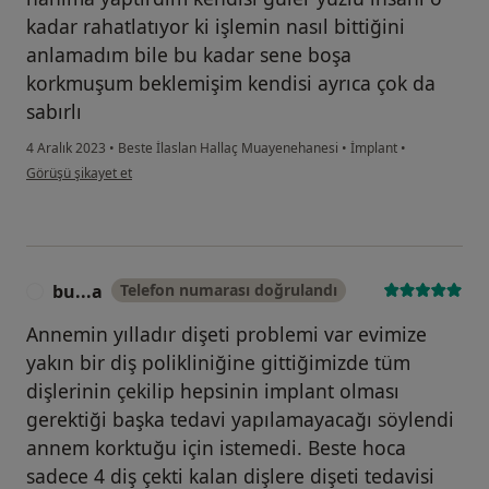
kadar rahatlatıyor ki işlemin nasıl bittiğini
anlamadım bile bu kadar sene boşa
korkmuşum beklemişim kendisi ayrıca çok da
sabırlı
4 Aralık 2023
•
Beste İlaslan Hallaç Muayenehanesi
•
İmplant
•
kullanıcının görüşüne göre m.....
Görüşü şikayet et
bu...a
Telefon numarası doğrulandı
B
Annemin yılladır dişeti problemi var evimize
yakın bir diş polikliniğine gittiğimizde tüm
dişlerinin çekilip hepsinin implant olması
gerektiği başka tedavi yapılamayacağı söylendi
annem korktuğu için istemedi. Beste hoca
sadece 4 diş çekti kalan dişlere dişeti tedavisi