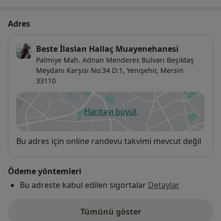
Adres
Beste İlaslan Hallaç Muayenehanesi
Palmiye Mah. Adnan Menderes Bulvarı Beşiktaş
Meydanı Karşısı No:34 D:1,
Yenişehir
,
Mersin
33110
Haritayı büyüt
yeni bir sekmede açılır
Uygunluk
Bu adres için online randevu takvimi mevcut değil
Ödeme yöntemleri
Bu adreste kabul edilen sigortalar
Detaylar
Tümünü göster
adres hakkında