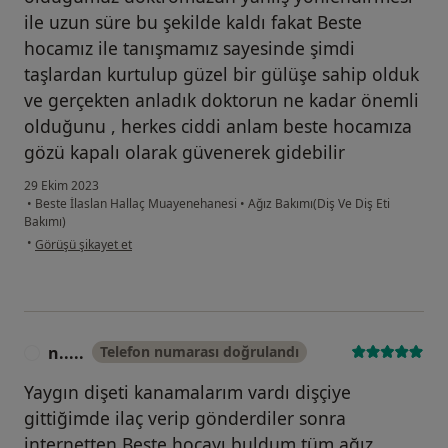
ile uzun süre bu şekilde kaldı fakat Beste
hocamız ile tanışmamız sayesinde şimdi
taşlardan kurtulup güzel bir gülüşe sahip olduk
ve gerçekten anladık doktorun ne kadar önemli
olduğunu , herkes ciddi anlam beste hocamıza
gözü kapalı olarak güvenerek gidebilir
29 Ekim 2023
•
Beste İlaslan Hallaç Muayenehanesi
•
Ağız Bakımı(Diş Ve Diş Eti
Bakımı)
kullanıcının görüşüne göre o....a
•
Görüşü şikayet et
n.....
Telefon numarası doğrulandı
N
Yaygın dişeti kanamalarım vardı dişçiye
gittiğimde ilaç verip gönderdiler sonra
internetten Beste hocayı buldum tüm ağız