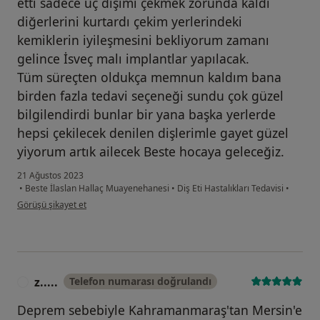
etti sadece üç dişimi çekmek zorunda kaldı
diğerlerini kurtardı çekim yerlerindeki
kemiklerin iyileşmesini bekliyorum zamanı
gelince İsveç malı implantlar yapılacak.
Tüm süreçten oldukça memnun kaldım bana
birden fazla tedavi seçeneği sundu çok güzel
bilgilendirdi bunlar bir yana başka yerlerde
hepsi çekilecek denilen dişlerimle gayet güzel
yiyorum artık ailecek Beste hocaya geleceğiz.
21 Ağustos 2023
•
Beste İlaslan Hallaç Muayenehanesi
•
Diş Eti Hastalıkları Tedavisi
•
kullanıcının görüşüne göre m.....
Görüşü şikayet et
z.....
Telefon numarası doğrulandı
Z
Deprem sebebiyle Kahramanmaraş'tan Mersin'e