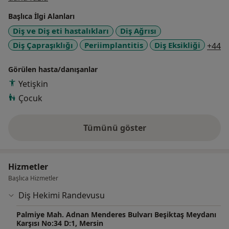
tamamlayarak "COVID-19 tanısı konmuş hastaların
Başlıca İlgi Alanları
oral hijyen alışkanlıklarındaki değişimlerin ve
Diş ve Diş eti hastalıkları
Diş Ağrısı
sebeplerinin incelenmesi" adlı tezim ile Periodontoloji
a1
Diş Çapraşıklığı
Periimplantitis
Diş Eksikliği
+44
Doktoru (PhD.) ve Dr. Dt. ünvanları ile mezun oldum.
2015 senesinden beri kamu hastaneleri ve özel
Görülen hasta/danışanlar
sektörde faaliyet göstermekteyim. 2022'den beri
Mersin ili Yenişehir ilçesinde kendime ait özel diş
Yetişkin
kliniğimde faaliyet göstermekteyim.
Çocuk
Tümünü göster
deneyim hakkında
Hizmetler
Başlıca Hizmetler
Diş Hekimi Randevusu
Palmiye Mah. Adnan Menderes Bulvarı Beşiktaş Meydanı
Karşısı No:34 D:1, Mersin