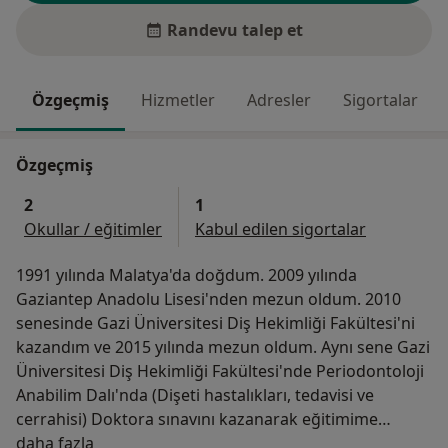
Randevu talep et
Özgeçmiş
Hizmetler
Adresler
Sigortalar
Özgeçmiş
2
1
Okullar / eğitimler
Kabul edilen sigortalar
1991 yılında Malatya'da doğdum. 2009 yılında
Gaziantep Anadolu Lisesi'nden mezun oldum. 2010
senesinde Gazi Üniversitesi Diş Hekimliği Fakültesi'ni
kazandım ve 2015 yılında mezun oldum. Aynı sene Gazi
Üniversitesi Diş Hekimliği Fakültesi'nde Periodontoloji
Anabilim Dalı'nda (Dişeti hastalıkları, tedavisi ve
cerrahisi) Doktora sınavını kazanarak eğitimime
Hakkımda
başladım. 2022 yılında doktora eğitimimi başarı ile
daha fazla