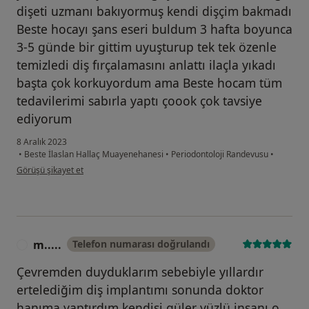
dişeti uzmanı bakıyormuş kendi dişçim bakmadı
Beste hocayı şans eseri buldum 3 hafta boyunca
3-5 günde bir gittim uyuşturup tek tek özenle
temizledi diş fırçalamasını anlattı ilaçla yıkadı
başta çok korkuyordum ama Beste hocam tüm
tedavilerimi sabırla yaptı çoook çok tavsiye
ediyorum
8 Aralık 2023
•
Beste İlaslan Hallaç Muayenehanesi
•
Periodontoloji Randevusu
•
kullanıcının görüşüne göre ha...a
Görüşü şikayet et
m.....
Telefon numarası doğrulandı
M
Çevremden duyduklarım sebebiyle yıllardır
ertelediğim diş implantımı sonunda doktor
hanıma yaptırdım kendisi güler yüzlü insanı o