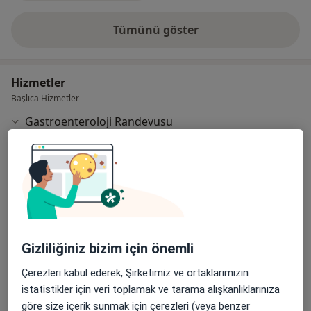
Tümünü göster
deneyim hakkında
Hizmetler
Başlıca Hizmetler
Gastroenteroloji Randevusu
Musalla Bağları Mah. Gürz Sok. No. 1
Ücretler Hakkında
Selçuklu / Konya, Selçuklu
Medicana Konya Hastanesi
İç Hastalıkları Randevusu
Musalla Bağları Mah. Gürz Sok. No. 1
Ücretler Hakkında
Selçuklu / Konya, Selçuklu
Gizliliğiniz bizim için önemli
Medicana Konya Hastanesi
Çerezleri kabul ederek, Şirketimiz ve ortaklarımızın
istatistikler için veri toplamak ve tarama alışkanlıklarınıza
Diğer Hizmetler
göre size içerik sunmak için çerezleri (veya benzer