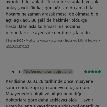
ayrıntılı bilgi anlattı. Tekrar tekra anlattı ve çok
anlayışlıydı. Bir kaç gün ağrısı oldu ama bilal
hocamı ne zaman arasak mesai de olmasa bile
açtı açıkladı. Bu şekilde hekimler oldukça
hastalıktan asla korkmazsınız hocama
minnettarız....sayenizde derdimiz şifa oldu.
1 Nisan 2026
•
Medicana Konya Hastanesi
•
Endoskopik Reflü Tedavisi
•
kullanıcının görüşüne göre m....ö
Görüşü şikayet et
h....f
Telefon numarası doğrulandı
H
Kendisine 02.03.26 tarihinde önce muayene
sonra endoskopi için randevu oluşturdum.
Muayenede ki ilgili ve bilgisi beni diğer
doktorlara göre daha açıklayıcı oldu. 1 aydır
süren bulantı şikayetimde endoskopi önerdi ve