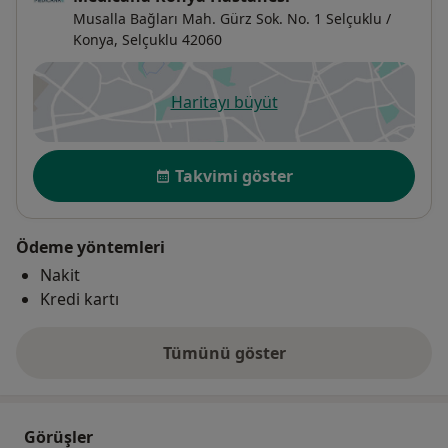
Musalla Bağları Mah. Gürz Sok. No. 1 Selçuklu /
Konya,
Selçuklu
42060
Haritayı büyüt
yeni bir sekmede açılır
Uygunluk
Takvimi göster
Ödeme yöntemleri
Nakit
Kredi kartı
Tümünü göster
adres hakkında
Görüşler