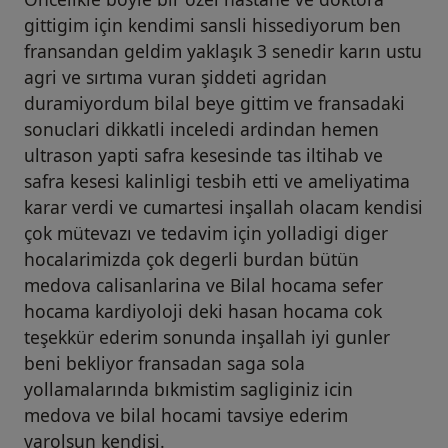
gittigim için kendimi sansli hissediyorum ben
fransandan geldim yaklaşık 3 senedir karın ustu
agri ve sırtıma vuran şiddeti agridan
duramiyordum bilal beye gittim ve fransadaki
sonuclari dikkatli inceledi ardindan hemen
ultrason yapti safra kesesinde tas iltihab ve
safra kesesi kalinligi tesbih etti ve ameliyatima
karar verdi ve cumartesi inşallah olacam kendisi
çok mütevazı ve tedavim için yolladigi diger
hocalarimizda çok degerli burdan bütün
medova calisanlarina ve Bilal hocama sefer
hocama kardiyoloji deki hasan hocama cok
teşekkür ederim sonunda inşallah iyi gunler
beni bekliyor fransadan saga sola
yollamalarında bıkmistim sagliginiz icin
medova ve bilal hocami tavsiye ederim
varolsun kendisi.