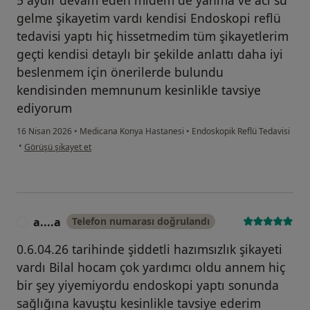
gelme şikayetim vardı kendisi Endoskopi reflü
tedavisi yaptı hiç hissetmedim tüm şikayetlerim
geçti kendisi detaylı bir şekilde anlattı daha iyi
beslenmem için önerilerde bulundu
kendisinden memnunum kesinlikle tavsiye
ediyorum
16 Nisan 2026
•
Medicana Konya Hastanesi
•
Endoskopik Reflü Tedavisi
kullanıcının görüşüne göre y....a
•
Görüşü şikayet et
a....a
Telefon numarası doğrulandı
A
0.6.04.26 tarihinde şiddetli hazımsızlık şikayeti
vardı Bilal hocam çok yardımcı oldu annem hiç
bir şey yiyemiyordu endoskopi yaptı sonunda
sağlığına kavuştu kesinlikle tavsiye ederim