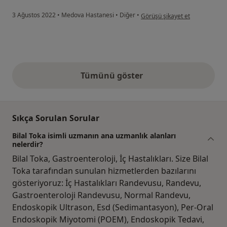
kullanıcının görüşüne göre ha..
3 Ağustos 2022
•
Medova Hastanesi
•
Diğer
•
Görüşü şikayet et
Tümünü göster
yukarıdaki görüşler
Sıkça Sorulan Sorular
Bilal Toka isimli uzmanın ana uzmanlık alanları
nelerdir?
Bilal Toka, Gastroenteroloji, İç Hastalıkları. Size Bilal
Toka tarafından sunulan hizmetlerden bazılarını
gösteriyoruz: İç Hastalıkları Randevusu, Randevu,
Gastroenteroloji Randevusu, Normal Randevu,
Endoskopik Ultrason, Esd (Sedimantasyon), Per-Oral
Endoskopik Miyotomi (POEM), Endoskopik Tedavi,