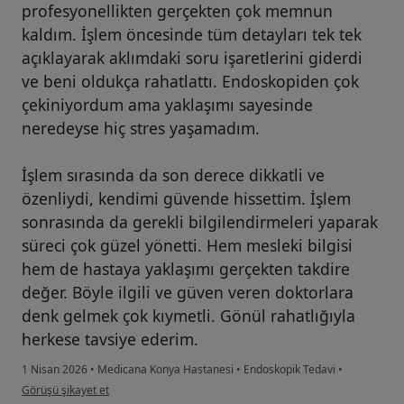
profesyonellikten gerçekten çok memnun
kaldım. İşlem öncesinde tüm detayları tek tek
açıklayarak aklımdaki soru işaretlerini giderdi
ve beni oldukça rahatlattı. Endoskopiden çok
çekiniyordum ama yaklaşımı sayesinde
neredeyse hiç stres yaşamadım.
İşlem sırasında da son derece dikkatli ve
özenliydi, kendimi güvende hissettim. İşlem
sonrasında da gerekli bilgilendirmeleri yaparak
süreci çok güzel yönetti. Hem mesleki bilgisi
hem de hastaya yaklaşımı gerçekten takdire
değer. Böyle ilgili ve güven veren doktorlara
denk gelmek çok kıymetli. Gönül rahatlığıyla
herkese tavsiye ederim.
1 Nisan 2026
•
Medicana Konya Hastanesi
•
Endoskopik Tedavi
•
kullanıcının görüşüne göre f....d
Görüşü şikayet et