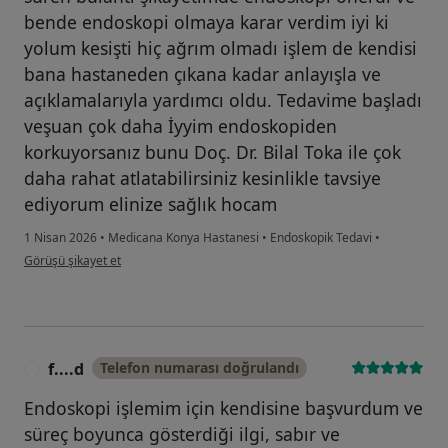
bende endoskopi olmaya karar verdim iyi ki
yolum kesişti hiç ağrım olmadı işlem de kendisi
bana hastaneden çıkana kadar anlayışla ve
açıklamalarıyla yardımcı oldu. Tedavime başladı
veşuan çok daha İyyim endoskopiden
korkuyorsanız bunu Doç. Dr. Bilal Toka ile çok
daha rahat atlatabilirsiniz kesinlikle tavsiye
ediyorum elinize sağlık hocam
1 Nisan 2026
•
Medicana Konya Hastanesi
•
Endoskopik Tedavi
•
kullanıcının görüşüne göre h....f
Görüşü şikayet et
f....d
Telefon numarası doğrulandı
F
Endoskopi işlemim için kendisine başvurdum ve
süreç boyunca gösterdiği ilgi, sabır ve