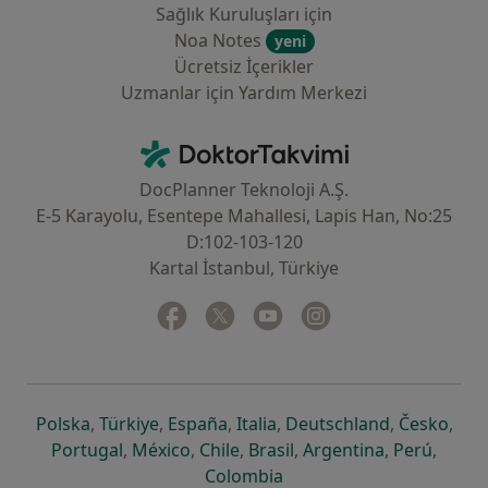
Sağlık Kuruluşları için
Noa Notes
yeni
Ücretsiz İçerikler
Uzmanlar için Yardım Merkezi
İletişim
DoktorTakvimi - Ana Sayfa
DocPlanner Teknoloji A.Ş.
E-5 Karayolu, Esentepe Mahallesi, Lapis Han, No:25
D:102-103-120
Kartal İstanbul, Türkiye
Facebook
yeni bir sekmede açılır
Twitter
yeni bir sekmede açılır
Youtube
yeni bir sekmede açılır
Instagram
yeni bir sekmede aç
yeni bir sekmede açılır
yeni bir sekmede açılır
yeni bir sekmede açılır
yeni bir sekmede açılır
yeni bir sek
yeni 
Polska
,
Türkiye
,
España
,
Italia
,
Deutschland
,
Česko
,
yeni bir sekmede açılır
yeni bir sekmede açılır
yeni bir sekmede açılır
yeni bir sekmede açılır
yeni bir sekm
yeni bi
Portugal
,
México
,
Chile
,
Brasil
,
Argentina
,
Perú
,
yeni bir sekmede açılır
Colombia