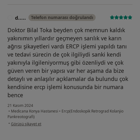
d.....
Telefon numarası doğrulandı
D
Doktor Bilal Toka beyden çok memnun kaldık
yakınımın yıllardır geçmeyen sarılık ve karın
ağrısı şikayetleri vardı ERCP işlemi yapıldı tanı
ve tedavi sürecin de çok ilgiliydi sanki kendi
yakınıyla ilgileniyormuş gibi özenliydi ve çok
güven veren bir yapısı var her aşama da bize
detaylı ve anlaşılır açıklamalar da bulundu çok
kendisine ercp işlemi konusunda bir numara
bence
21 Kasım 2024
•
Medicana Konya Hastanesi
•
Ercp(Endoskopik Retrograd Kolanjio
Pankreotografi)
kullanıcının görüşüne göre d.....
•
Görüşü şikayet et