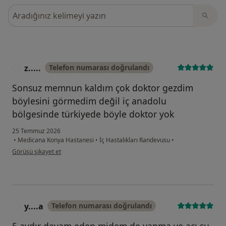
Görüşler içerisinde ara
z.....
Telefon numarası doğrulandı
Z
Sonsuz memnun kaldım çok doktor gezdim
böylesini görmedim değil iç anadolu
bölgesinde türkiyede böyle doktor yok
25 Temmuz 2026
•
Medicana Konya Hastanesi
•
İç Hastalıkları Randevusu
•
kullanıcının görüşüne göre z.....
Görüşü şikayet et
y....a
Telefon numarası doğrulandı
Y
5 aydır devam eden midem de yanma ve acı su