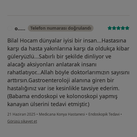
o.....
Telefon numarası doğrulandı
O
Bilal Hocam dünyalar iyisi bir insan...Hastasına
karşı da hasta yakınlarına karşı da oldukça kibar
güleryüzlü...Sabırlı bir şekilde dinliyor ve
alacağı aksiyonları anlatarak insanı
rahatlatıyor...Allah böyle doktorlarımızın sayısını
arttırsın.Gastroenteroloji alanına giren bir
hastalığınız var ise kesinlikle tavsiye ederim.
(Babama endoskopi ve kolonoskopi yapmış
kanayan ülserini tedavi etmiştir.)
21 Haziran 2025
•
Medicana Konya Hastanesi
•
Endoskopik Tedavi
•
kullanıcının görüşüne göre o.....
Görüşü şikayet et