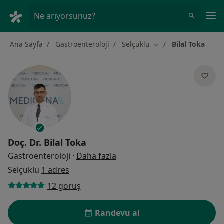
An
Ne arıyorsunuz?
Ana Sayfa
Gastroenteroloji
Selçuklu
Bilal Toka
Şehir değiştir
Doç. Dr.
Bilal Toka
uzmanliklar hakkinda
Gastroenteroloji
·
Daha fazla
Selçuklu
1 adres
12 görüş
Randevu al