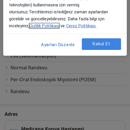
Endoskopik Reflü Tedavisi
teknolojileri) kullanmasına izin vermiş
olursunuz.Tercihlerinizi istediğiniz zaman ayarlardan
Endoskopik Tedavi
görebilir ve güncelleyebilirsiniz. Daha fazla bilgi için
Endoskopik Ultrason
inceleyiniz,
Gizlilik Politikası
ve
Çerez Politikası.
Ercp(Endoskopik Retrograd Kolanjio
Pankreotografi)
Kabul Et
Ayarları Düzenle
Esd (Sedimantasyon)
Normal Randevu
Per-Oral Endoskopik Miyotomi (POEM)
Randevu
Adres
Medicana Konya Hastanesi