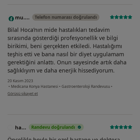
mu....
Telefon numarası doğrulandı
M
Bilal Hoca’nın mide hastalıkları tedavim
sırasında gösterdiği profesyonellik ve bilgi
birikimi, beni gerçekten etkiledi. Hastalığımı
teşhis etti ve bana nasıl bir diyet uygulamam
gerektiğini anlattı. Onun sayesinde artık daha
sağlıklıyım ve daha enerjik hissediyorum.
20 Kasım 2023
•
Medicana Konya Hastanesi
•
Gastroenteroloji Randevusu
•
kullanıcının görüşüne göre mu....
Görüşü şikayet et
ha...
Randevu doğrulandı
H
Öncelikle boyle bir ozel hastane ve doktora