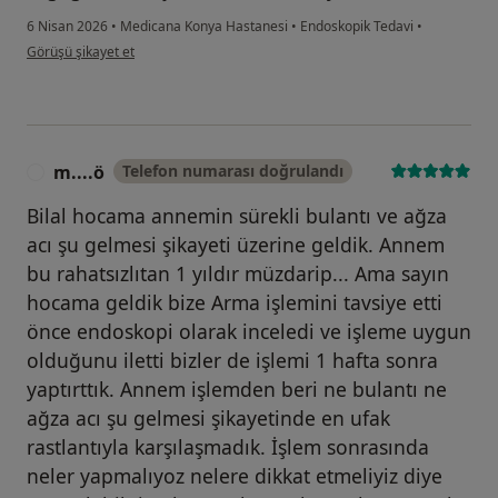
6 Nisan 2026
•
Medicana Konya Hastanesi
•
Endoskopik Tedavi
•
kullanıcının görüşüne göre a....a
Görüşü şikayet et
m....ö
Telefon numarası doğrulandı
M
Bilal hocama annemin sürekli bulantı ve ağza
acı şu gelmesi şikayeti üzerine geldik. Annem
bu rahatsızlıtan 1 yıldır müzdarip... Ama sayın
hocama geldik bize Arma işlemini tavsiye etti
önce endoskopi olarak inceledi ve işleme uygun
olduğunu iletti bizler de işlemi 1 hafta sonra
yaptırttık. Annem işlemden beri ne bulantı ne
ağza acı şu gelmesi şikayetinde en ufak
rastlantıyla karşılaşmadık. İşlem sonrasında
neler yapmalıyoz nelere dikkat etmeliyiz diye