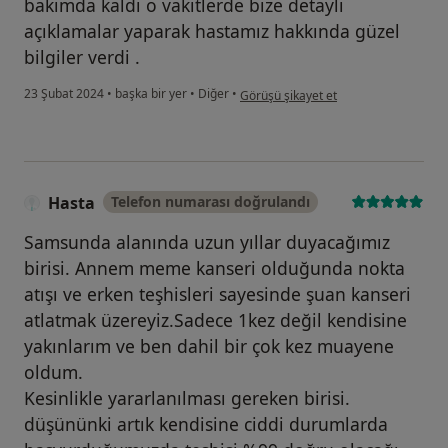
bakımda kaldı o vakitlerde bize detaylı
açıklamalar yaparak hastamız hakkında güzel
bilgiler verdi .
kullanıcının görüşüne göre s....a
23 Şubat 2024
•
başka bir yer
•
Diğer
•
Görüşü şikayet et
Hasta
Telefon numarası doğrulandı
Samsunda alanında uzun yıllar duyacağımız
birisi. Annem meme kanseri olduğunda nokta
atışı ve erken teşhisleri sayesinde şuan kanseri
atlatmak üzereyiz.Sadece 1kez değil kendisine
yakınlarım ve ben dahil bir çok kez muayene
oldum.
Kesinlikle yararlanılması gereken birisi.
düşününki artık kendisine ciddi durumlarda