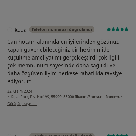
k....a
Telefon numarası doğrulandı
K
Can hocam alanında en iyilerinden gözünüz
kapalı güvenebileceğiniz bir hekim mide
küçültme ameliyatımı gerçekleştirdi çok ilgili
çok memnunum sayesinde daha sağlıklı ve
daha özgüven liyim herkese rahatlıkla tavsiye
ediyorum
22 Kasım 2024
•
Kışla, Barış Blv. No:199, 55090, 55000 İlkadım/Samsun
•
Randevu
•
kullanıcının görüşüne göre k....a
Görüşü şikayet et