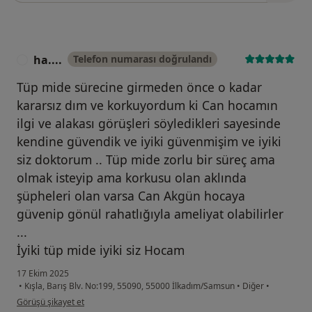
ha....
Telefon numarası doğrulandı
H
Tüp mide sürecine girmeden önce o kadar
kararsız dım ve korkuyordum ki Can hocamın
ilgi ve alakası görüşleri söyledikleri sayesinde
kendine güvendik ve iyiki güvenmişim ve iyiki
siz doktorum .. Tüp mide zorlu bir süreç ama
olmak isteyip ama korkusu olan aklında
şüpheleri olan varsa Can Akgün hocaya
güvenip gönül rahatlığıyla ameliyat olabilirler
...
İyiki tüp mide iyiki siz Hocam
17 Ekim 2025
•
Kışla, Barış Blv. No:199, 55090, 55000 İlkadım/Samsun
•
Diğer
•
kullanıcının görüşüne göre ha....
Görüşü şikayet et