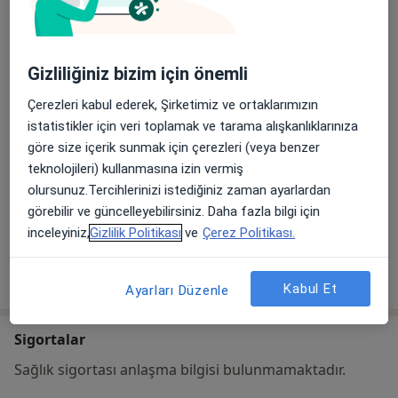
Adres
Kışla, Barış Blv. No:199, 55090, 55000
Gizliliğiniz bizim için önemli
İlkadım/Samsun
İlkadım
,
Samsun
Çerezleri kabul ederek, Şirketimiz ve ortaklarımızın
istatistikler için veri toplamak ve tarama alışkanlıklarınıza
göre size içerik sunmak için çerezleri (veya benzer
Haritayı büyüt
yeni bir sekmede açılır
teknolojileri) kullanmasına izin vermiş
olursunuz.Tercihlerinizi istediğiniz zaman ayarlardan
Uygunluk
Bu adres için online randevu takvimi mevcut değil
görebilir ve güncelleyebilirsiniz. Daha fazla bilgi için
inceleyiniz,
Gizlilik Politikası
ve
Çerez Politikası.
Tümünü göster
adres hakkında
Kabul Et
Ayarları Düzenle
Sigortalar
Sağlık sigortası anlaşma bilgisi bulunmamaktadır.