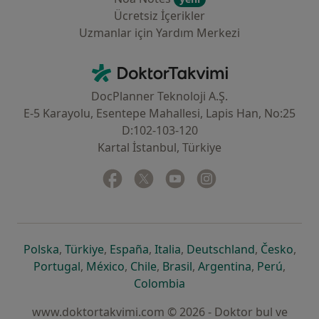
Ücretsiz İçerikler
Uzmanlar için Yardım Merkezi
İletişim
DoktorTakvimi - Ana Sayfa
DocPlanner Teknoloji A.Ş.
E-5 Karayolu, Esentepe Mahallesi, Lapis Han, No:25
D:102-103-120
Kartal İstanbul, Türkiye
Facebook
yeni bir sekmede açılır
Twitter
yeni bir sekmede açılır
Youtube
yeni bir sekmede açılır
Instagram
yeni bir sekmede aç
yeni bir sekmede açılır
yeni bir sekmede açılır
yeni bir sekmede açılır
yeni bir sekmede açılır
yeni bir sek
yeni 
Polska
,
Türkiye
,
España
,
Italia
,
Deutschland
,
Česko
,
yeni bir sekmede açılır
yeni bir sekmede açılır
yeni bir sekmede açılır
yeni bir sekmede açılır
yeni bir sekm
yeni bi
Portugal
,
México
,
Chile
,
Brasil
,
Argentina
,
Perú
,
yeni bir sekmede açılır
Colombia
www.doktortakvimi.com © 2026 - Doktor bul ve