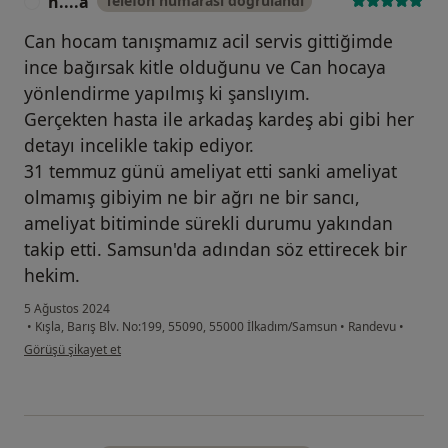
h....a
Telefon numarası doğrulandı
H
Can hocam tanışmamız acil servis gittiğimde
ince bağırsak kitle olduğunu ve Can hocaya
yönlendirme yapılmış ki şanslıyım.
Gerçekten hasta ile arkadaş kardeş abi gibi her
detayı incelikle takip ediyor.
31 temmuz günü ameliyat etti sanki ameliyat
olmamış gibiyim ne bir ağrı ne bir sancı,
ameliyat bitiminde sürekli durumu yakından
takip etti. Samsun'da adından söz ettirecek bir
hekim.
5 Ağustos 2024
•
Kışla, Barış Blv. No:199, 55090, 55000 İlkadım/Samsun
•
Randevu
•
kullanıcının görüşüne göre h....a
Görüşü şikayet et