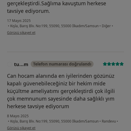
gerçekleştirdi.Sağlıma kavuştum herkese
tavsiye ediyorum.
17 Mayıs 2025
•
Kışla, Barış Blv. No:199, 55090, 55000 İlkadım/Samsun
•
Diğer
•
kullanıcının görüşüne göre mu...m
Görüşü şikayet et
tu...m
Telefon numarası doğrulandı
T
Can hocam alanında en iyilerinden gözünüz
kapalı güvenebileceğiniz bir hekim mide
küçültme ameliyatımı gerçekleştirdi çok ilgili
çok memnunum sayesinde daha sağlıklı yım
herkese tavsiye ediyorum
8 Mayıs 2025
•
Kışla, Barış Blv. No:199, 55090, 55000 İlkadım/Samsun
•
Randevu
•
kullanıcının görüşüne göre tu...m
Görüşü şikayet et