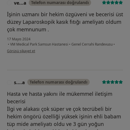
ve...a
Telefon numarası doğrulandı
V
İşinin uzmanı bir hekim özgüveni ve becerisi üst
düzey Laparoskopik kasık fıtığı ameliyatı oldum
çok memnunum .
17 Mayıs 2024
•
VM Medical Park Samsun Hastanesi
•
Genel Cerrahi Randevusu
•
kullanıcının görüşüne göre ve...a
Görüşü şikayet et
s....a
Telefon numarası doğrulandı
S
Hasta ve hasta yakını ile mükemmel iletişim
becerisi
İlgi ve alakası çok süper ve çok tecrübeli bir
hekim öngörü özelliği yüksek işinin ehli babam
tüp mide ameliyatı oldu ve 3 gün yoğun