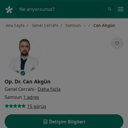
An
Ne arıyorsunuz?
Ana Sayfa
Genel Cerrahi
Samsun
Can Akgün
Şehir değiştir
Op. Dr.
Can Akgün
uzmanliklar hakkinda
Genel Cerrahi
·
Daha fazla
Samsun
1 adres
15 görüş
İletişim Bilgileri