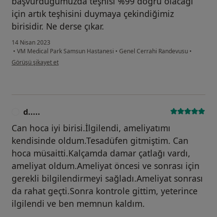
başvurduğumuzda teşhisi %99 doğru olacağı
için artık teşhisini duymaya çekindiğimiz
birisidir. Ne derse çıkar.
14 Nisan 2023
•
VM Medical Park Samsun Hastanesi
•
Genel Cerrahi Randevusu
•
kullanıcının görüşüne göre Hasta
Görüşü şikayet et
d.....
D
Can hoca iyi birisi.İlgilendi, ameliyatımı
kendisinde oldum.Tesadüfen gitmiştim. Can
hoca müsaitti.Kalçamda damar çatlağı vardı,
ameliyat oldum.Ameliyat öncesi ve sonrası için
gerekli bilgilendirmeyi sağladı.Ameliyat sonrası
da rahat geçti.Sonra kontrole gittim, yeterince
ilgilendi ve ben memnun kaldım.