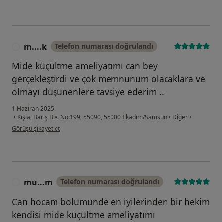
m....k
Telefon numarası doğrulandı
M
Mide küçültme ameliyatımı can bey
gerçekleştirdi ve çok memnunum olacaklara ve
olmayı düşünenlere tavsiye ederim ..
1 Haziran 2025
•
Kışla, Barış Blv. No:199, 55090, 55000 İlkadım/Samsun
•
Diğer
•
kullanıcının görüşüne göre m....k
Görüşü şikayet et
mu...m
Telefon numarası doğrulandı
M
Can hocam bölümünde en iyilerinden bir hekim
kendisi mide küçültme ameliyatımı