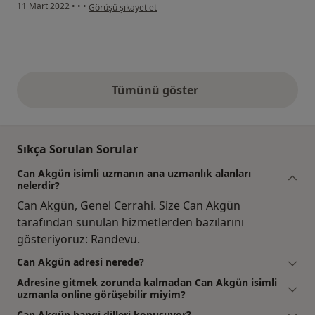
kullanıcının görüşüne göre d.....
11 Mart 2022
•
•
•
Görüşü şikayet et
Tümünü göster
yukarıdaki görüşler
Sıkça Sorulan Sorular
Can Akgün isimli uzmanın ana uzmanlık alanları
nelerdir?
Can Akgün, Genel Cerrahi. Size Can Akgün
tarafından sunulan hizmetlerden bazılarını
gösteriyoruz: Randevu.
Can Akgün adresi nerede?
Adresine gitmek zorunda kalmadan Can Akgün isimli
uzmanla online görüşebilir miyim?
Can Akgün hangi dilleri konuşuyor?