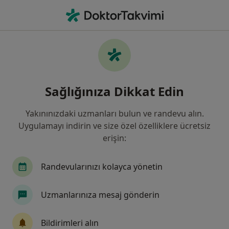
An
Çocuk Sağlığı Ve Hastalıkları • Kadıköy, Istanbul
Filters
Sigorta
Harita
Çocuk Sağlığı Ve Hastalıkları, Kadıköy,
Sağlığınıza Dikkat Edin
İstanbul
Yakınınızdaki uzmanları bulun ve randevu alın.
Uygulamayı indirin ve size özel özelliklere ücretsiz
erişin:
Randevularınızı kolayca yönetin
Uzmanlarınıza mesaj gönderin
Doç. Dr. Ece Öge Enver
Çocuk sağlığı ve hastalıkları, Çocuk metabolizma hastalıkları
Bildirimleri alın
1 görüş