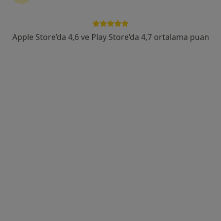
Ethemfendi Caddesi No:3 Kat 6 Daire 15 Caddebostan/İstanbul, Kadıköy
•
Harita
Doç.Dr. Ece Öge Enver
Apple Store’da 4,6 ve Play Store’da 4,7 ortalama puan
Bu uzman ilgili adres için online danışmanlık/takvim sunmuyor.
Randevu talep et
Uzm. Dr. Dilşat Gündoğdu Çoban
Çocuk sağlığı ve hastalıkları
E-5 Harem Yolu Üzeri Koşuyolu, Kadıköy
•
Harita
İstanbul Medipol Koşuyolu Hastanesi