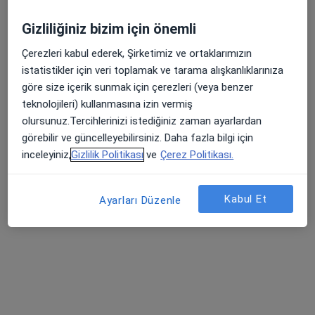
Dr. Öğr. Üyesi
Uzm. Dr. Hüseyin
Doç. Dr. Enver Atay
Mustafa Çiftçi
Yayla
Çocuk sağlığı ve
Gizliliğiniz bizim için önemli
Çocuk sağlığı ve
Çocuk sağlığı ve
hastalıkları
hastalıkları
hastalıkları
Çerezleri kabul ederek, Şirketimiz ve ortaklarımızın
istatistikler için veri toplamak ve tarama alışkanlıklarınıza
5 uzmanın hepsini gör
göre size içerik sunmak için çerezleri (veya benzer
Bu kurumda online uygunluğu bulunan bir doktor veya uzman bulunamadı
teknolojileri) kullanmasına izin vermiş
olursunuz.Tercihlerinizi istediğiniz zaman ayarlardan
Profili Gör
görebilir ve güncelleyebilirsiniz. Daha fazla bilgi için
inceleyiniz,
Gizlilik Politikası
ve
Çerez Politikası.
Kabul Et
Ayarları Düzenle
Doç. Dr. Bora Baysal
Çocuk sağlığı ve hastalıkları