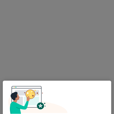
Randevu talep et
İstanbul Medipol Koşuyolu Hastanesi
Çocuk sağlığı ve hastalıkları, İç hastalıkları, Endokrinoloji ve
·
Daha fazla
metabolizma hastalıkları
137 görüş
E-5 Harem Yolu Üzeri Koşuyolu, Kadıköy
•
Harita
İstanbul Medipol Koşuyolu Hastanesi