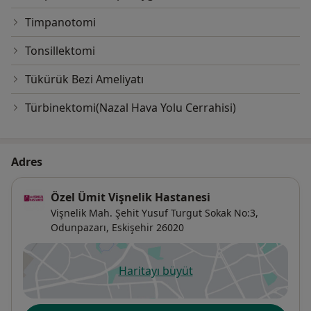
Timpanotomi
Tonsillektomi
Tükürük Bezi Ameliyatı
Türbinektomi(Nazal Hava Yolu Cerrahisi)
Adres
Özel Ümit Vişnelik Hastanesi
Vişnelik Mah. Şehit Yusuf Turgut Sokak No:3,
Odunpazarı
,
Eskişehir
26020
Haritayı büyüt
yeni bir sekmede açılır