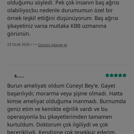
olduğumu söyledi. Pek çok insanın baş ağrısı
olabiliyor,bu nedenle durumumun özel bir
örnek teşkil ettiğini düşünüyorum. Baş ağrısı
şikayetiniz varsa mutlaka KBB uzmanına
görünün.
kullanıcının görüşüne göre t.....
23 Ocak 2020
•
•
•
Görüşü şikayet et
s.....
S
Burun ameliyatı oldum Cüneyt Bey'e. Gayet
başarılıydı; morarma veya şişme olmadı. Hatta
kimse ameliyat olduğuma inanmadı. Burnumda
geniz etim ve kemikte eğrilik vardı ve bu
operasyonla bu şikayetlerimden tamamen
kurtuldum. Doktorum çok ilgiliydi ve çok
becerikliydi. Kendisine çok teşekkür ederim.