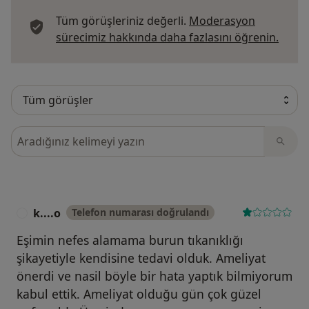
Tüm görüşleriniz değerli.
Moderasyon
Görüş
sürecimiz hakkında daha fazlasını öğrenin.
Görüşler içerisinde ara
k....o
Telefon numarası doğrulandı
K
Eşimin nefes alamama burun tıkanıklığı
şikayetiyle kendisine tedavi olduk. Ameliyat
önerdi ve nasil böyle bir hata yaptık bilmiyorum
kabul ettik. Ameliyat olduğu gün çok güzel