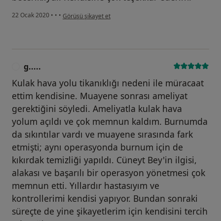
kullanıcının görüşüne göre s.....
22 Ocak 2020
•
•
•
Görüşü şikayet et
g.....
G
Kulak hava yolu tikanıklığı nedeni ile müracaat
ettim kendisine. Muayene sonrası ameliyat
gerektiğini söyledi. Ameliyatla kulak hava
yolum açıldı ve çok memnun kaldım. Burnumda
da sıkıntılar vardı ve muayene sırasında fark
etmişti; aynı operasyonda burnum için de
kıkırdak temizliği yapıldı. Cüneyt Bey'in ilgisi,
alakası ve başarılı bir operasyon yönetmesi çok
memnun etti. Yıllardır hastasıyım ve
kontrollerimi kendisi yapıyor. Bundan sonraki
süreçte de yine şikayetlerim için kendisini tercih