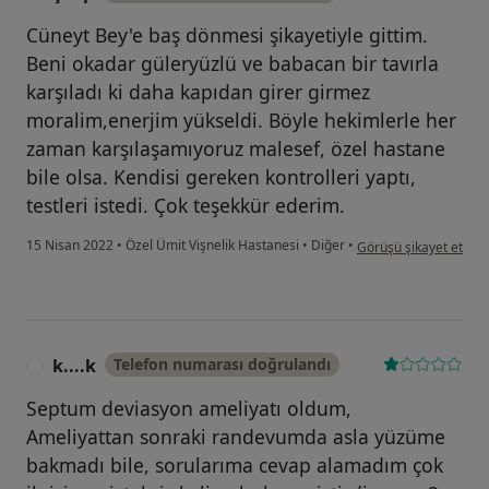
Cüneyt Bey'e baş dönmesi şikayetiyle gittim.
Beni okadar güleryüzlü ve babacan bir tavırla
karşıladı ki daha kapıdan girer girmez
moralim,enerjim yükseldi. Böyle hekimlerle her
zaman karşılaşamıyoruz malesef, özel hastane
bile olsa. Kendisi gereken kontrolleri yaptı,
testleri istedi. Çok teşekkür ederim.
kullanıcının görüşüne g
15 Nisan 2022
•
Özel Ümit Vişnelik Hastanesi
•
Diğer
•
Görüşü şikayet et
k....k
Telefon numarası doğrulandı
K
Septum deviasyon ameliyatı oldum,
Ameliyattan sonraki randevumda asla yüzüme
bakmadı bile, sorularıma cevap alamadım çok