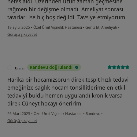
nefes aldı. Üzerinden uzun zaman geçmesine
rağmen bir değişme olmadı. Ameliyat sonrası
tavırları ise hiç hoş değildi. Tavsiye etmiyorum.
19 Eylül 2025
•
Özel Ümit Vişnelik Hastanesi
•
Geniz Eti Ameliyatı
•
kullanıcının görüşüne göre k....o
Görüşü şikayet et
c.....
Randevu doğrulandı
C
Harika bir hocamızsorun direk tespit hızlı tedavi
emeğinize sağlık hocam tonsillitlerime en etkili
tedaviyi buldu hemen uygulandı kronik varsa
direk Cüneyt hocayı öneririm
26 Mart 2025
•
Özel Ümit Vişnelik Hastanesi
•
Randevu
•
kullanıcının görüşüne göre c.....
Görüşü şikayet et