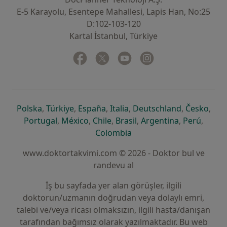
E-5 Karayolu, Esentepe Mahallesi, Lapis Han, No:25
D:102-103-120
Kartal İstanbul, Türkiye
Facebook
yeni bir sekmede açılır
Twitter
yeni bir sekmede açılır
Youtube
yeni bir sekmede açılır
Instagram
yeni bir sekmede aç
yeni bir sekmede açılır
yeni bir sekmede açılır
yeni bir sekmede açılır
yeni bir sekmede açılır
yeni bir sek
yeni 
Polska
,
Türkiye
,
España
,
Italia
,
Deutschland
,
Česko
,
yeni bir sekmede açılır
yeni bir sekmede açılır
yeni bir sekmede açılır
yeni bir sekmede açılır
yeni bir sekm
yeni bi
Portugal
,
México
,
Chile
,
Brasil
,
Argentina
,
Perú
,
yeni bir sekmede açılır
Colombia
www.doktortakvimi.com © 2026 - Doktor bul ve
randevu al
İş bu sayfada yer alan görüşler, ilgili
doktorun/uzmanın doğrudan veya dolaylı emri,
talebi ve/veya ricası olmaksızın, ilgili hasta/danışan
tarafından bağımsız olarak yazılmaktadır. Bu web