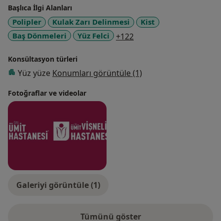
Başlıca İlgi Alanları
Polipler
Kulak Zarı Delinmesi
Kist
a11y_sr_more_diseases
Baş Dönmeleri
Yüz Felci
+122
Konsültasyon türleri
Yüz yüze
Konumları görüntüle (1)
Fotoğraflar ve videolar
Galeriyi görüntüle (1)
Tümünü göster