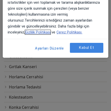
istatistikler için veri toplamak ve tarama alışkanlıklarınıza
Dikiş
göre size içerik sunmak için çerezleri (veya benzer
teknolojileri) kullanmasına izin vermiş
Endoskopik Kulak Cerrahisi
olursunuz.Tercihlerinizi istediğiniz zaman ayarlardan
Endoskopik Sinüs Cerrahisi
görebilir ve güncelleyebilirsiniz. Daha fazla bilgi için
inceleyiniz,
Gizlilik Politikası
ve
Çerez Politikası.
Fonksiyonel burun cerrahisi
Geniz Eti Ameliyatı
Kabul Et
Ayarları Düzenle
Glossektomi
Gırtlak Kanseri
Horlama Cerrahisi
Horlama Tedavisi
Kolesteatom
Konka Cerrahisi