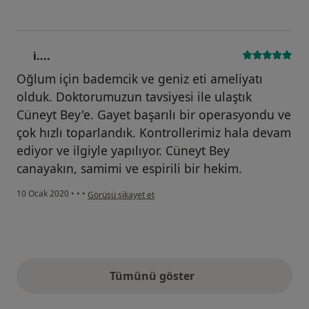
i̇....
I
Oğlum için bademcik ve geniz eti ameliyatı
olduk. Doktorumuzun tavsiyesi ile ulaştık
Cüneyt Bey'e. Gayet başarılı bir operasyondu ve
çok hızlı toparlandık. Kontrollerimiz hala devam
ediyor ve ilgiyle yapılıyor. Cüneyt Bey
canayakın, samimi ve espirili bir hekim.
kullanıcının görüşüne göre i̇....
10 Ocak 2020
•
•
•
Görüşü şikayet et
Tümünü göster
yukarıdaki görüşler