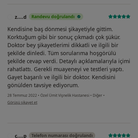
z....d
Randevu doğrulandı
Z
Kendisine baş dönmesi şikayetiyle gittim.
Korktuğum gibi bir sonuç çıkmadı çok şükür.
Doktor bey şikayetlerimi dikkatli ve ilgili bir
şekilde dinledi. Tüm sorularıma hoşgörülü
şekilde cevap verdi. Detaylı açıklamalarıyla içimi
rahatlattı. Gerekli muayeneyi ve testleri yaptı.
Gayet başarılı ve ilgili bir doktor. Kendisini
gönülden tavsiye ediyorum.
28 Temmuz 2022
•
Özel Ümit Vişnelik Hastanesi
•
Diğer
•
kullanıcının görüşüne göre z....d
Görüşü şikayet et
ç....p
Telefon numarası doğrulandı
Ç