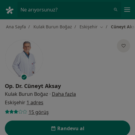
An
Ne arıyorsunuz?
Ana Sayfa
Kulak Burun Boğaz
Eskişehir
Cüneyt Aks
Şehir değiştir
Op. Dr.
Cüneyt Aksay
uzmanliklar hakkinda
Kulak Burun Boğaz
·
Daha fazla
Eskişehir
1 adres
15 görüş
Randevu al