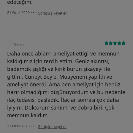
edeceğim.
kullanıcının görüşüne göre g.....
21 Ocak 2020
•
•
•
Görüşü şikayet et
s.....
S
Daha önce ablamı ameliyat ettiği ve memnun
kaldığımız için tercih ettim. Geniz akıntısı,
bademcik şişliği ve kırık burun şikayeyi ile
gittim. Cüneyt Bey'e. Muayenem yapıldı ve
ameliyat önerdi. Ama ben ameliyat için henüz
hazır olmadığımı düşünüyordum ve bu nedenle
ilaç tedavisi başladık. İlaçlar sonrası çok daha
iyiyim. Doktorum samimi ve dobra biri. Çok
memnun kaldım.
kullanıcının görüşüne göre s.....
13 Ocak 2020
•
•
•
Görüşü şikayet et