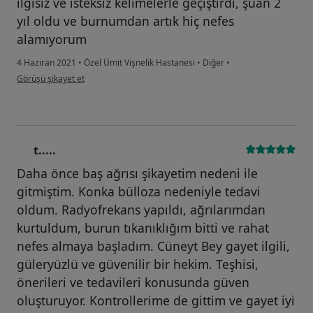
ilgisiz ve isteksiz kelimelerle geçiştirdi, şuan 2
yıl oldu ve burnumdan artık hiç nefes
alamıyorum
4 Haziran 2021
•
Özel Ümit Vişnelik Hastanesi
•
Diğer
•
kullanıcının görüşüne göre k....k
Görüşü şikayet et
t.....
T
Daha önce baş ağrısı şikayetim nedeni ile
gitmiştim. Konka bülloza nedeniyle tedavi
oldum. Radyofrekans yapıldı, ağrılarımdan
kurtuldum, burun tıkanıklığım bitti ve rahat
nefes almaya başladım. Cüneyt Bey gayet ilgili,
güleryüzlü ve güvenilir bir hekim. Teşhisi,
önerileri ve tedavileri konusunda güven
oluşturuyor. Kontrollerime de gittim ve gayet iyi