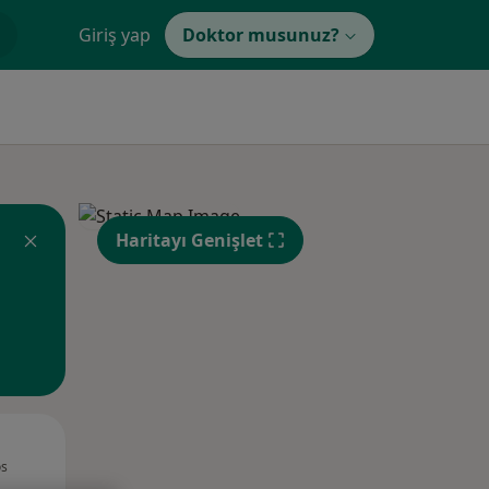
Giriş yap
Doktor musunuz?
Haritayı Genişlet
Per,
Cum,
Cmt,
os
13 Ağustos
14 Ağustos
15 Ağustos