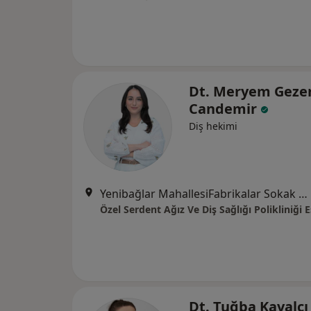
Dt. Meryem Geze
Candemir
Diş hekimi
Yenibağlar MahallesiFabrikalar Sokak No:12-A, Tepebaşı
Özel Serdent Ağız Ve Diş Sağlığı Polikliniği 
Dt. Tuğba Kavalc