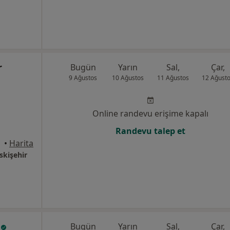
r
Bugün
Yarın
Sal,
Çar,
9 Ağustos
10 Ağustos
11 Ağustos
12 Ağust
Online randevu erişime kapalı
Randevu talep et
•
Harita
Eskişehir
ı
Bugün
Yarın
Sal,
Çar,