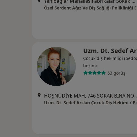
Yenibağlar MahallesiFabrikalar Sokak No:12-A, Tepebaşı
Özel Serdent Ağız Ve Diş Sağlığı Polikliniği 
Uzm. Dt. Sedef A
Çocuk diş hekimliği (pedod
hekimi
63 görüş
HOŞNUDİYE MAH, 746 SOKAK BİNA NO 13 SOHO İŞ MERKEZİ KAT 4