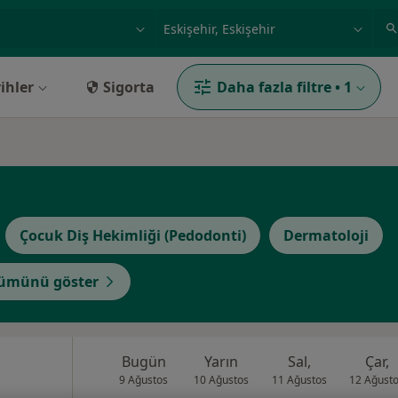
ilgi alanı ve hastalık, isim
örnek: İstanbul
ihler
Sigorta
Daha fazla filtre
•
1
Çocuk Diş Hekimliği (Pedodonti)
Dermatoloji
ümünü göster
Bugün
Yarın
Sal,
Çar,
9 Ağustos
10 Ağustos
11 Ağustos
12 Ağust