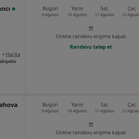
ancı
Bugün
Yarın
Sal,
Çar,
9 Ağustos
10 Ağustos
11 Ağustos
12 Ağust
Online randevu erişime kapalı
Randevu talep et
•
Harita
Eskişehir
lahova
Bugün
Yarın
Sal,
Çar,
9 Ağustos
10 Ağustos
11 Ağustos
12 Ağust
Online randevu erişime kapalı