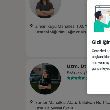
Zincirlikuyu Mahallesi 100. Yıl Bulvarı, Eskiş
Dentpol Söğütönü Ağız ve Diş Sağlığı Polikli
Gizliliğ
Çerezleri k
alışkanlıkl
izin vermiş
Uzm. Dt. Şevval 
güncelleyebi
Protetik diş tedavisi, Diş 
22 görüş
Sümer Mahallesi Atatürk Bulvarı No:140-C, Eskişehir
Uzm. Dt. Şevval Öksüz