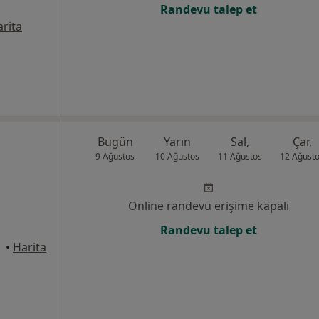
Randevu talep et
rita
Bugün
Yarın
Sal,
Çar,
9 Ağustos
10 Ağustos
11 Ağustos
12 Ağust
Online randevu erişime kapalı
Randevu talep et
•
Harita