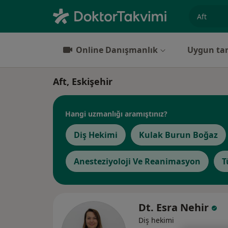
Uzmanlık, 
Online Danışmanlık
Uygun tar
Aft, Eskişehir
Hangi uzmanlığı aramıştınız?
Diş Hekimi
Kulak Burun Boğaz
Anesteziyoloji Ve Reanimasyon
T
Dt. Esra Nehir
Diş hekimi