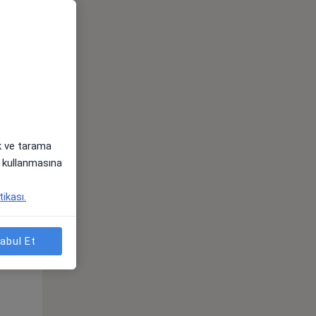
ak ve tarama
i) kullanmasına
Per,
Cum,
Cmt,
tikası.
os
13 Ağustos
14 Ağustos
15 Ağustos
abul Et