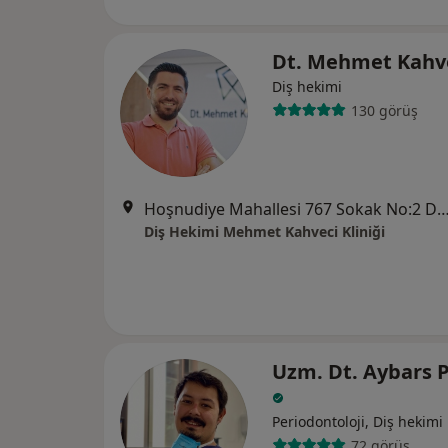
Dt. Mehmet Kahv
Diş hekimi
130 görüş
Hoşnudiye Mahallesi 767 Sokak No:2 Daire:4 Kaya Prestij A blo
Diş Hekimi Mehmet Kahveci Kliniği
Uzm. Dt. Aybars P
Periodontoloji, Diş hekimi
72 görüş