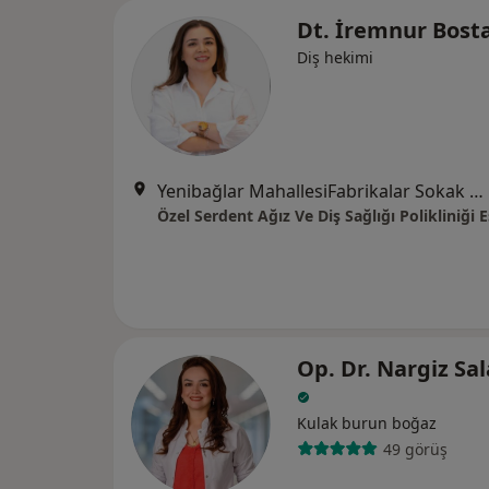
Dt. İremnur Bost
Diş hekimi
Yenibağlar MahallesiFabrikalar Sokak No:12-A, Tepebaşı
Özel Serdent Ağız Ve Diş Sağlığı Polikliniği 
Op. Dr. Nargiz Sa
Kulak burun boğaz
49 görüş