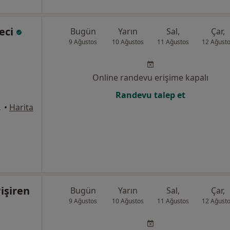
eci
Bugün
Yarın
Sal,
Çar,
9 Ağustos
10 Ağustos
11 Ağustos
12 Ağust
Online randevu erişime kapalı
Randevu talep et
k, Eskişehir
•
Harita
işiren
Bugün
Yarın
Sal,
Çar,
9 Ağustos
10 Ağustos
11 Ağustos
12 Ağust