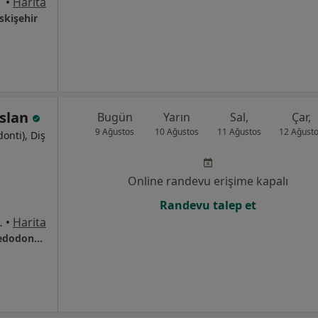
•
Harita
Eskişehir
rslan
Bugün
Yarın
Sal,
Çar,
9 Ağustos
10 Ağustos
11 Ağustos
12 Ağust
onti), Diş
Online randevu erişime kapalı
Randevu talep et
 DAİRE 44 13/71, Eskişehir
•
Harita
Uzm. Dt. Sedef Arslan Çocuk Diş Hekimi / Pedodonti Uzmanı