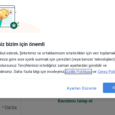
Online randevu erişime kapalı
Randevu talep et
ehir
•
Harita
niği
iniz bizim için önemli
abul ederek, Şirketimiz ve ortaklarımızın istatistikler için veri toplam
arınıza göre size içerik sunmak için çerezleri (veya benzer teknolojiler
 olursunuz.Tercihlerinizi istediğiniz zaman ayarlardan görebilir ve
Öksüz
Bugün
Yarın
Sal,
Çar,
lirsiniz. Daha fazla bilgi için inceleyiniz,
Gizlilik Politikası
ve
Çerez Poli
9 Ağustos
10 Ağustos
11 Ağustos
12 Ağust
hekimi
K
Ayarları Düzenle
Online randevu erişime kapalı
Randevu talep et
•
Harita