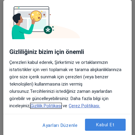
4 Boyutlu Ultrason
Amniosentez
Aşılama Yöntemi
Gizliliğiniz bizim için önemli
Cinsel Terapi
Çerezleri kabul ederek, Şirketimiz ve ortaklarımızın
Dilatasyon Ve Kürtaj
istatistikler için veri toplamak ve tarama alışkanlıklarınıza
göre size içerik sunmak için çerezleri (veya benzer
Doğum Kontrolde Hormonal Metodlar
teknolojileri) kullanmasına izin vermiş
olursunuz.Tercihlerinizi istediğiniz zaman ayarlardan
Doğum Öncesi Eğitim Ve Doğuma Hazırlık
görebilir ve güncelleyebilirsiniz. Daha fazla bilgi için
inceleyiniz,
Gizlilik Politikası
ve
Çerez Politikası.
Dörtlü Tarama Testi
Fonksiyonel Tıp
Kabul Et
Ayarları Düzenle
Genital Estetik