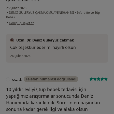
25 Şubat 2026
•
DENİZ GÜLERYÜZ ÇAKMAK MUAYENEHANESİ
•
İnfertilite ve Tüp
Bebek
kullanıcının görüşüne göre i̇...
•
Görüşü şikayet et
Uzm. Dr. Deniz Güleryüz Çakmak
Çok teşekkür ederim, hayırlı olsun
26 Şubat 2026
ö....t
Telefon numarası doğrulandı
Ö
10 yıldır evliyiz,tüp bebek tedavisi için
yaptığımız araştırmalar sonucunda Deniz
Hanımında karar kıldık. Sürecin en başından
sonuna kadar gerek ilgi ve alaka olsun