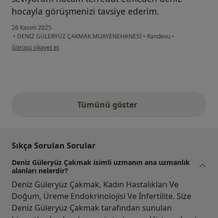
hocayla görüşmenizi tavsiye ederim.
26 Kasım 2025
•
DENİZ GÜLERYÜZ ÇAKMAK MUAYENEHANESİ
•
Randevu
•
kullanıcının görüşüne göre c....k
Görüşü şikayet et
Tümünü göster
yukarıdaki görüşler
Sıkça Sorulan Sorular
Deniz Güleryüz Çakmak isimli uzmanın ana uzmanlık
alanları nelerdir?
Deniz Güleryüz Çakmak, Kadın Hastalıkları Ve
Doğum, Üreme Endokrinolojisi Ve İnfertilite. Size
Deniz Güleryüz Çakmak tarafından sunulan