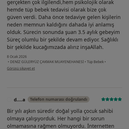
gerçekten çok ilgilendi,hem psikolojik olarak
hemde tüp bebek tedavisi olarak bize çok
güven verdi. Daha önce tedaviye gelen kişilerin
neden memnun kaldığını dahada iyi anlamış
olduk. Sürecin sonunda şuan 3.5 aylık gebeyim
Süreç olumlu bir şekilde devam ediyor. Sağlıklı
bir şekilde kucağımızada alırız inşaAllah.
8 Ocak 2026
•
DENİZ GÜLERYÜZ ÇAKMAK MUAYENEHANESİ
•
Tüp Bebek
•
kullanıcının görüşüne göre ö....t
Görüşü şikayet et
d....a
Telefon numarası doğrulandı
D
Bir yılı aşkın süredir doğal yolla çocuk sahibi
olmaya çalışıyorduk. Her hangi bir sorun
olmamasına rağmen olmuyordu. İnternetten