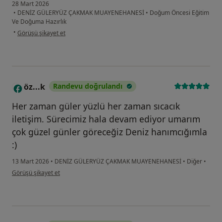
28 Mart 2026
•
DENİZ GÜLERYÜZ ÇAKMAK MUAYENEHANESİ
•
Doğum Öncesi Eğitim
Ve Doğuma Hazırlık
kullanıcının görüşüne göre f.....
•
Görüşü şikayet et
öz...k
Randevu doğrulandı
Ö
Her zaman güler yüzlü her zaman sıcacık
iletişim. Sürecimiz hala devam ediyor umarım
çok güzel günler göreceğiz Deniz hanımcığımla
:)
13 Mart 2026
•
DENİZ GÜLERYÜZ ÇAKMAK MUAYENEHANESİ
•
Diğer
•
kullanıcının görüşüne göre öz...k
Görüşü şikayet et