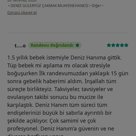
20 Temmuz 2026
•
DENİZ GÜLERYÜZ ÇAKMAK MUAYENEHANESİ
•
Diğer
•
kullanıcının görüşüne göre ay...e
Görüşü şikayet et
t....o
Randevu doğrulandı
T
1.5 yıllık bebek istemiyle Deniz Hanıma gittik.
Tüp bebek mi aşılama mı olacak stresiyle
boğuşurken İlk randevumuzdan yaklaşık 15 gün
sonra gebelik haberimi aldım. İnşallah tüm
süreçte birlikteyiz. Takviyeler, tavsiyeler ve
ovulasyon takibi sonucu bu mucize ile
karşılaştık. Deniz Hanım tüm süreci tüm
endişelerinizi büyük bi sabırla ayrıntılı bir
şekilde açıklıyor. Çok samimi ve çok
profesyonel. Deniz Hanım'a güvenin ve ne