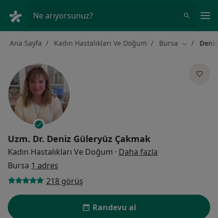
An
Ne arıyorsunuz?
Ana Sayfa
Kadın Hastalıkları Ve Doğum
Bursa
Deni
Şehir değiş
Uzm. Dr.
Deniz Güleryüz Çakmak
uzmanliklar hak
Kadın Hastalıkları Ve Doğum
·
Daha fazla
Bursa
1 adres
218 görüş
Randevu al