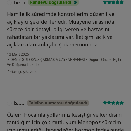
be...i
Randevu doğrulandı
B
Hamilelik sürecimde kontrollerim düzenli ve
açıklayıcı şekilde ilerledi. Muayene sırasında
sürece dair detaylı bilgi veren ve hastasını
rahatlatan bir yaklaşımı var. İletişimi açık ve
açıklamaları anlaşılır. Çok memnunuz
13 Mart 2026
•
DENİZ GÜLERYÜZ ÇAKMAK MUAYENEHANESİ
•
Doğum Öncesi Eğitim
Ve Doğuma Hazırlık
kullanıcının görüşüne göre be...i
•
Görüşü şikayet et
b.....
Telefon numarası doğrulandı
B
Özlem Hocamla yollarımız kesiştiği ve kendisini
tanıdığım için çok mutluyum.Menopoz sürecim
için uyguladığı, bioeşdeğer hormon tedavisinde