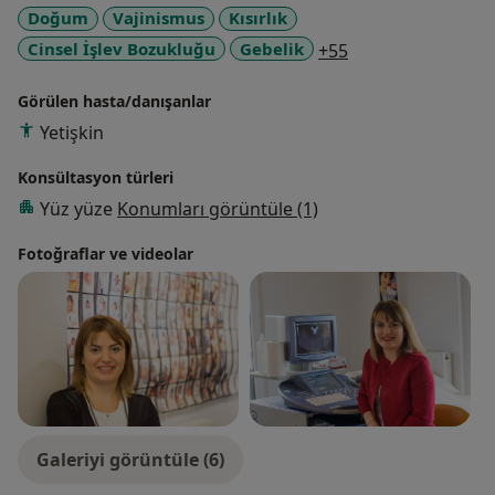
Doğum
Vajinismus
Kısırlık
a11y_sr_more_di
Cinsel İşlev Bozukluğu
Gebelik
+55
Görülen hasta/danışanlar
Yetişkin
Konsültasyon türleri
Yüz yüze
Konumları görüntüle (1)
Fotoğraflar ve videolar
Galeriyi görüntüle (6)