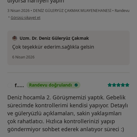
diyorsa harfiyen yapın
3 Nisan 2026
•
DENİZ GÜLERYÜZ ÇAKMAK MUAYENEHANESİ
•
Randevu
kullanıcının görüşüne göre t....o
•
Görüşü şikayet et
Uzm. Dr. Deniz Güleryüz Çakmak
Çok teşekkür ederim.sağlıkla gelsin
6 Nisan 2026
f.....
Randevu doğrulandı
F
Deniz hocamla 2. Görüşmemizi yaptık. Gebelik
sürecimde kontrollerimi kendisi yapıyor. Detaylı
ve güleryüzlü açıklamaları, sakin yaklaşımları
çok rahatlatıcı. Hızlıca kontrollerinizi yapıp
göndermiyor sohbet ederek anlatıyor süreci :)