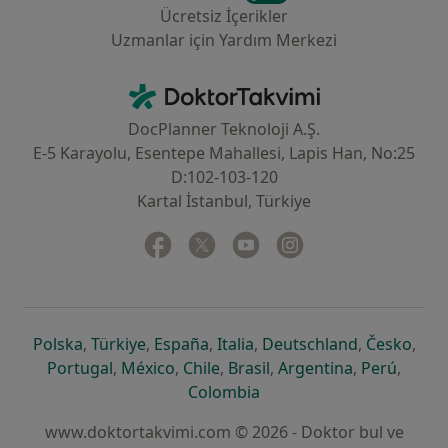
Ücretsiz İçerikler
Uzmanlar için Yardım Merkezi
İletişim
DoktorTakvimi - Ana Sayfa
DocPlanner Teknoloji A.Ş.
E-5 Karayolu, Esentepe Mahallesi, Lapis Han, No:25
D:102-103-120
Kartal İstanbul, Türkiye
Facebook
yeni bir sekmede açılır
Twitter
yeni bir sekmede açılır
Youtube
yeni bir sekmede açılır
Instagram
yeni bir sekmede aç
yeni bir sekmede açılır
yeni bir sekmede açılır
yeni bir sekmede açılır
yeni bir sekmede açılır
yeni bir sek
yeni 
Polska
,
Türkiye
,
España
,
Italia
,
Deutschland
,
Česko
,
yeni bir sekmede açılır
yeni bir sekmede açılır
yeni bir sekmede açılır
yeni bir sekmede açılır
yeni bir sekm
yeni bi
Portugal
,
México
,
Chile
,
Brasil
,
Argentina
,
Perú
,
yeni bir sekmede açılır
Colombia
www.doktortakvimi.com © 2026 - Doktor bul ve