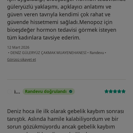
güleryüzlü yaklaşımı, açıklayıcı anlatımı ve
güven veren tavrıyla kendimi çok rahat ve
güvende hissetmemi sağladı.Menopoz için
bioeşdeğer hormon tedavisi görmek isteyen
tüm kadınlara tavsiye ederim.
12 Mart 2026
•
DENİZ GÜLERYÜZ ÇAKMAK MUAYENEHANESİ
•
Randevu
•
kullanıcının görüşüne göre b.....
Görüşü şikayet et
i̇...
Randevu doğrulandı
I
Deniz hoca ile ilk olarak gebelik kaybım sonrası
tanıştık. Aslında hamile kalabiliyordum ve bir
sorun gözükmüyordu ancak gebelik kaybım