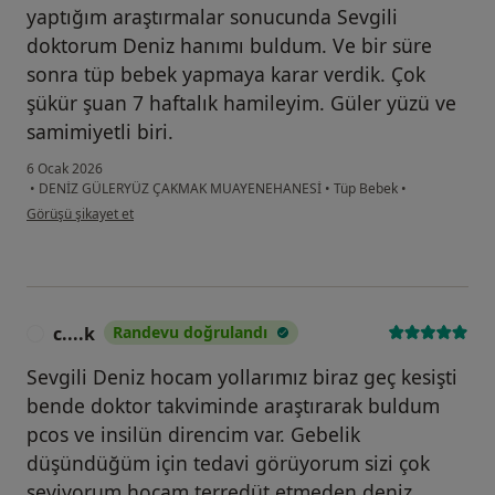
yaptığım araştırmalar sonucunda Sevgili
doktorum Deniz hanımı buldum. Ve bir süre
sonra tüp bebek yapmaya karar verdik. Çok
şükür şuan 7 haftalık hamileyim. Güler yüzü ve
samimiyetli biri.
6 Ocak 2026
•
DENİZ GÜLERYÜZ ÇAKMAK MUAYENEHANESİ
•
Tüp Bebek
•
kullanıcının görüşüne göre d....a
Görüşü şikayet et
c....k
Randevu doğrulandı
C
Sevgili Deniz hocam yollarımız biraz geç kesişti
bende doktor takviminde araştırarak buldum
pcos ve insilün direncim var. Gebelik
düşündüğüm için tedavi görüyorum sizi çok
seviyorum hocam terredüt etmeden deniz