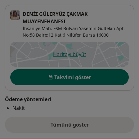
DENİZ GÜLERYÜZ ÇAKMAK
MUAYENEHANESİ
İhsaniye Mah. FSM Bulvarı Yasemin Gültekin Apt.
No:58 Daire:12 Kat:6 Nilüfer,
Bursa
16000
Haritayı büyüt
yeni bir sekmede açılır
Uygunluk
Takvimi göster
Ödeme yöntemleri
Nakit
Tümünü göster
adres hakkında