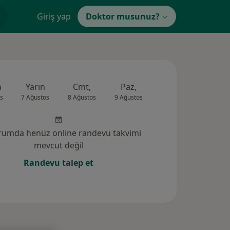
Giriş yap
Doktor musunuz?
n
Yarın
Cmt,
Paz,
Pzt,
Sal,
s
7 Ağustos
8 Ağustos
9 Ağustos
10 Ağustos
11 Ağus
rumda henüz online randevu takvimi
mevcut değil
Randevu talep et