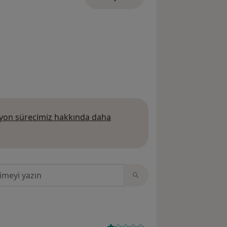
on sürecimiz hakkında daha
 daha fazla bilgi edinin
sinde ara