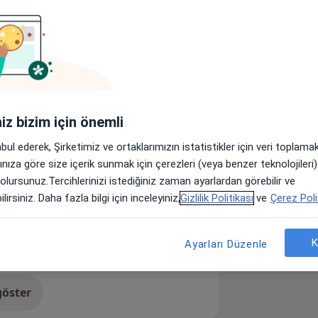
Adresler
Görüşler (12)
lar
iniz bizim için önemli
e sağlık hizmeti vermektedir.
abul ederek, Şirketimiz ve ortaklarımızın istatistikler için veri toplam
arınıza göre size içerik sunmak için çerezleri (veya benzer teknolojiler
it
Horlama
Bademcik Hastalığı
 olursunuz.Tercihlerinizi istediğiniz zaman ayarlardan görebilir ve
lirsiniz. Daha fazla bilgi için inceleyiniz,
Gizlilik Politikası
ve
Çerez Poli
K
Ayarları Düzenle
öster
neyim hakkında