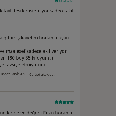
etaylı testler istemiyor sadece akıl
 gittim şikayetim horlama uyku
ve maalesef sadece akıl veriyor
ben 180 boy 85 kiloyum :)
ye tavsiye etmiyorum.
kullanıcının görüşüne göre h.....
n Boğaz Randevusu
•
Görüşü şikayet et
nellerine ve değerli Ersin hocama