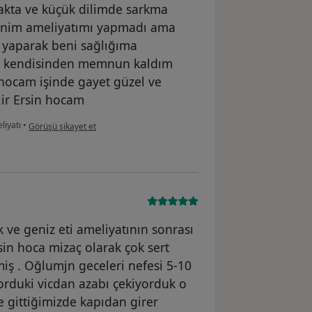
makta ve küçük dilimde sarkma
 benim ameliyatımı yapmadı ama
 yaparak beni sağlığıma
en kendisinden memnun kaldım
 hocam işinde gayet güzel ve
lir Ersin hocam
kullanıcının görüşüne göre u....k
iyatı
•
Görüşü şikayet et
ve geniz eti ameliyatının sonrası
in hoca mizaç olarak çok sert
iş . Oğlumjn geceleri nefesi 5-10
rduki vicdan azabı çekiyorduk o
 gittiğimizde kapıdan girer