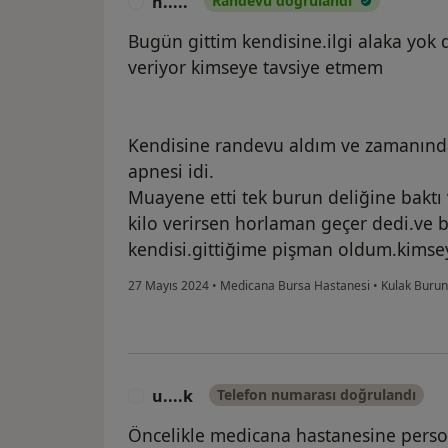
h.....
Randevu doğrulandı
H
Bugün gittim kendisine.ilgi alaka yok d
veriyor kimseye tavsiye etmem
Kendisine randevu aldım ve zamanında
apnesi idi.
Muayene etti tek burun deliğine baktı 
kilo verirsen horlaman geçer dedi.ve 
kendisi.gittiğime pişman oldum.kimse
27 Mayıs 2024
•
Medicana Bursa Hastanesi
•
Kulak Buru
u....k
Telefon numarası doğrulandı
U
Öncelikle medicana hastanesine perso