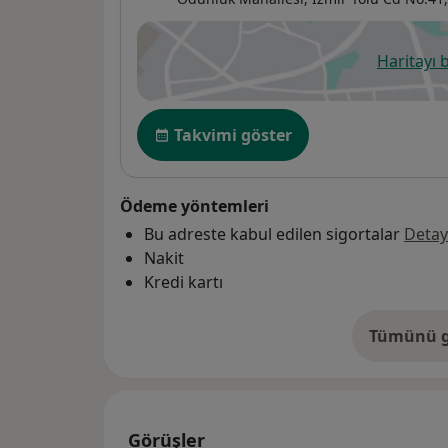
Haritayı 
ye
Uygunluk
Takvimi göster
Ödeme yöntemleri
Bu adreste kabul edilen sigortalar
Detay
Nakit
Kredi kartı
Tümünü g
ad
Görüşler