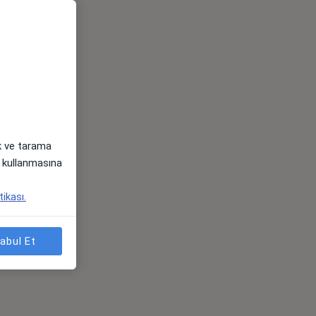
ak ve tarama
i) kullanmasına
tikası.
abul Et