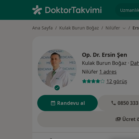
Uzmanlık, 
Ana Sayfa
Kulak Burun Boğaz
Nilüfer
Ers
Şehir de
Op. Dr.
Ersin Şen
Kulak Burun Boğaz
·
Dah
Nilüfer
1 adres
12 görüş
Randevu al
0850 333
Ücret 