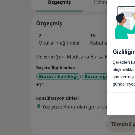
Özgeçmiş
Hizmetler
Özgeçmiş
2
15
Okullar / eğitimler
Kabul edilen sigorta
Gizliliğ
Dr. Ersin Şen, Medicana Bursa Hastanesi'nd
Çerezleri k
Başlıca İlgi Alanları
alışkanlıkl
Burun tıkanıklığı
Burun eğriliği
Sinüz
izin vermiş
a11y_sr_more_diseases
+11
güncelleyebi
Konsültasyon türleri
Yüz yüze
Konumları görüntüle (1)
Tümünü g
de