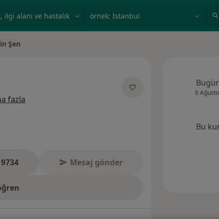
ilgi alanı ve hastalık, isim
örnek: İstanbul
in Şen
ğiştir
Bugü
6 Ağusto
uzmanliklar hakkinda
a fazla
Bu ku
 9734
Mesaj gönder
öğren