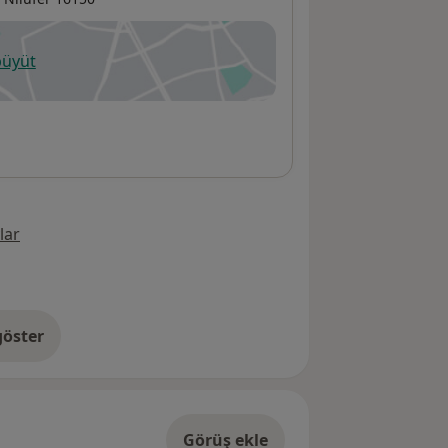
büyüt
ni bir sekmede açılır
lar
öster
res hakkında
Görüş ekle