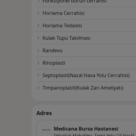
Fonksiyonel burun cerrahisi
Horlama Cerrahisi
Horlama Tedavisi
Kulak Tüpü Takılması
Randevu
Rinoplasti
Septoplasti(Nazal Hava Yolu Cerrahisi)
Timpanoplasti(Kulak Zarı Ameliyatı)
Adres
Medicana Bursa Hastanesi
Odunluk Mahallesi, İzmir Yolu Cd No:41,