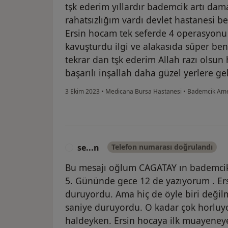
tşk ederim yıllardır bademcik artı da
rahatsızlığım vardı devlet hastanesi
Ersin hocam tek seferde 4 operasyonu
kavuşturdu ilgi ve alakasıda süper b
tekrar dan tşk ederim Allah razı olsun
başarılı inşallah daha güzel yerlere ge
3 Ekim 2023
•
Medicana Bursa Hastanesi
•
Bademcik Amel
se...n
Telefon numarası doğrulandı
S
Bu mesajı oğlum CAGATAY ın bademcik 
5. Gününde gece 12 de yazıyorum . Ers
duruyordu. Ama hiç de öyle biri değilm
saniye duruyordu. O kadar çok horluyo
haldeyken. Ersin hocaya ilk muayeneye