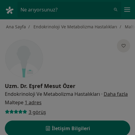
An
Ne arıyorsunuz?
Ana Sayfa
Endokrinoloji Ve Metabolizma Hastalıkları
Malt
Uzm. Dr.
Eşref Mesut Özer
uzm
Endokrinoloji Ve Metabolizma Hastalıkları
·
Daha fazla
Maltepe
1 adres
3 görüş
İletişim Bilgileri