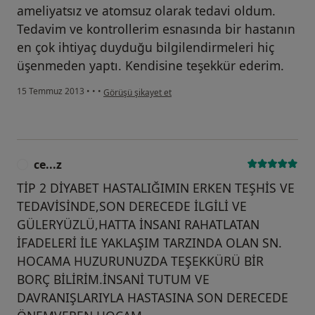
ameliyatsız ve atomsuz olarak tedavi oldum.
Tedavim ve kontrollerim esnasında bir hastanın
en çok ihtiyaç duyduğu bilgilendirmeleri hiç
üşenmeden yaptı. Kendisine teşekkür ederim.
kullanıcının görüşüne göre se...i
15 Temmuz 2013
•
•
•
Görüşü şikayet et
ce...z
C
TİP 2 DİYABET HASTALIĞIMIN ERKEN TEŞHİS VE
TEDAVİSİNDE,SON DERECEDE İLGİLİ VE
GÜLERYÜZLÜ,HATTA İNSANI RAHATLATAN
İFADELERİ İLE YAKLAŞIM TARZINDA OLAN SN.
HOCAMA HUZURUNUZDA TEŞEKKÜRÜ BİR
BORÇ BİLİRİM.İNSANİ TUTUM VE
DAVRANIŞLARIYLA HASTASINA SON DERECEDE