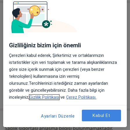
Adres
İstanbul Maltepe Üniversitesi Tıp Fakültesi
Hastanesi
Bağlarbaşı, Feyzullah Cad. No:39,
Maltepe
34844
Gizliliğiniz bizim için önemli
Çerezleri kabul ederek, Şirketimiz ve ortaklarımızın
Haritayı büyüt
yeni bir sekmede açılır
istatistikler için veri toplamak ve tarama alışkanlıklarınıza
göre size içerik sunmak için çerezleri (veya benzer
Uygunluk
Bu adres için online randevu takvimi mevcut değil
teknolojileri) kullanmasına izin vermiş
olursunuz.Tercihlerinizi istediğiniz zaman ayarlardan
görebilir ve güncelleyebilirsiniz. Daha fazla bilgi için
Tümünü göster
inceleyiniz,
Gizlilik Politikası
ve
Çerez Politikası.
adres hakkında
Kabul Et
Ayarları Düzenle
Sigortalar
Sağlık sigortası anlaşma bilgisi bulunmamaktadır.