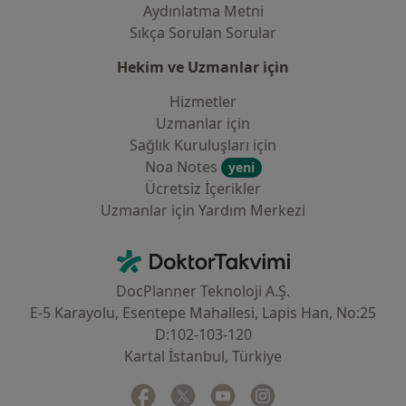
Aydınlatma Metni
Sıkça Sorulan Sorular
Hekim ve Uzmanlar için
Hizmetler
Uzmanlar için
Sağlık Kuruluşları için
Noa Notes
yeni
Ücretsiz İçerikler
Uzmanlar için Yardım Merkezi
İletişim
DoktorTakvimi - Ana Sayfa
DocPlanner Teknoloji A.Ş.
E-5 Karayolu, Esentepe Mahallesi, Lapis Han, No:25
D:102-103-120
Kartal İstanbul, Türkiye
Facebook
yeni bir sekmede açılır
Twitter
yeni bir sekmede açılır
Youtube
yeni bir sekmede açılır
Instagram
yeni bir sekmede aç