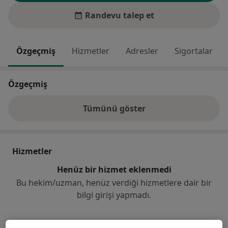
Randevu talep et
Özgeçmiş
Hizmetler
Adresler
Sigortalar
Özgeçmiş
Tümünü göster
deneyim hakkında
Hizmetler
Henüz bir hizmet eklenmedi
Bu hekim/uzman, henüz verdiği hizmetlere dair bir
bilgi girişi yapmadı.