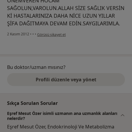
ÖNEMVEREN HOCAM
SAĞOLUN,VAROLUN.ALLAH SİZE SAĞLIK VERSİN
Kİ HASTALARINIZA DAHA NİCE UZUN YILLAR
ŞİFA DAĞITMAYA DEVAM EDİN.SAYGILARIMLA.
kullanıcının görüşüne göre ce...z
2 Kasım 2012
•
•
•
Görüşü şikayet et
Bu doktor/uzman mısınız?
Profili düzenle veya yönet
Sıkça Sorulan Sorular
Eşref Mesut Özer isimli uzmanın ana uzmanlık alanları
nelerdir?
Eşref Mesut Özer, Endokrinoloji Ve Metabolizma