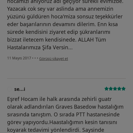
hocamizi aniyoruz adi geçiyor sürekli evimizde.
Yazacak cok sey var aslinda ama annemizin
yüzünü güldüren hoca'miza sonsuz teşekkürler
eder başarılarının devamını dilerim. Enn kısa
sürede kendisini ziyaret edip şükranlarımı
bizzat iletecem kendisinede. ALLAH Tüm
Hastalarımıza Şifa Versin...
kullanıcının görüşüne göre he...i
11 Mayıs 2017
•
•
•
Görüşü şikayet et
se...i
S
Eşref Hocam ile halk arasında zehirli guatr
olarak adlandırılan Graves Basedow hastalığım
sırasında tanıştım. O sırada PTT hastanesinde
görev yapıyordu.Haastalığımın kesin tanısını
koyarak tedavimi yönlendirdi. Saysinde