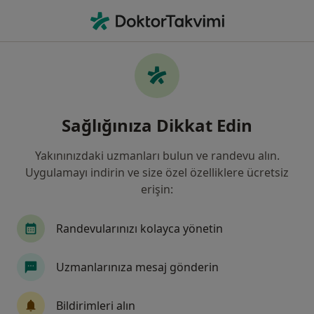
An
Endokrinoloji Ve Metabolizma Hastalıkları • Maltepe, İstanbul
Filters
Sigorta
Harita
Maltepe, Endokrinoloji Ve Metabolizma
Sağlığınıza Dikkat Edin
Hastalıkları
Yakınınızdaki uzmanları bulun ve randevu alın.
Uygulamayı indirin ve size özel özelliklere ücretsiz
erişin:
Randevularınızı kolayca yönetin
Uzmanlarınıza mesaj gönderin
Doç. Dr. Onur Elbasan
Endokrinoloji ve metabolizma hastalıkları
Bildirimleri alın
18 görüş