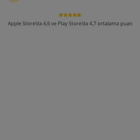
Cevizli, No:547, Maltepe
•
Harita
VM Medical Park Maltepe Hastanesi
Apple Store’da 4,6 ve Play Store’da 4,7 ortalama puan
Bu uzman ilgili adres için online danışmanlık/takvim sunmuyor.
Randevu talep et
Uygun olan doktor/uzmanlar
Bu doktor/uzmanlar Maltepe, İstanbul aramanıza
yakın bölgelerde bulunuyor.