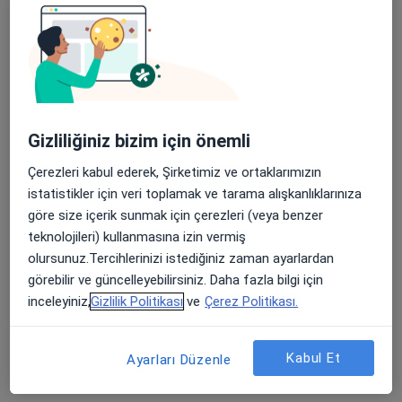
111 görüş
Karat 34 sitesi Yenibosna Merkez Mahallesi 1. Asena Sokak No:23/25 KARAT34 Sitesi E Blok 3.kat Daire:12 Bahçelievler/İstanbul, İstanbul
•
Harita
Prof. Dr. Fevzi Balkan Muayenehanesi
Bu uzman ilgili adres için online danışmanlık/takvim sunmuyor.
Randevu talep et
Gizliliğiniz bizim için önemli
Çerezleri kabul ederek, Şirketimiz ve ortaklarımızın
istatistikler için veri toplamak ve tarama alışkanlıklarınıza
göre size içerik sunmak için çerezleri (veya benzer
teknolojileri) kullanmasına izin vermiş
olursunuz.Tercihlerinizi istediğiniz zaman ayarlardan
görebilir ve güncelleyebilirsiniz. Daha fazla bilgi için
inceleyiniz,
Gizlilik Politikası
ve
Çerez Politikası.
Prof. Dr. Mustafa Sait Gönen
Endokrinoloji ve metabolizma hastalıkları
Kabul Et
Ayarları Düzenle
27 görüş