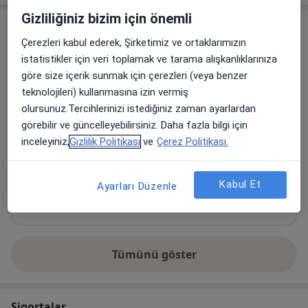
Gizliliğiniz bizim için önemli
Adresler (2)
Çerezleri kabul ederek, Şirketimiz ve ortaklarımızın
istatistikler için veri toplamak ve tarama alışkanlıklarınıza
Online
Adres
göre size içerik sunmak için çerezleri (veya benzer
teknolojileri) kullanmasına izin vermiş
olursunuz.Tercihlerinizi istediğiniz zaman ayarlardan
Online Danışmanlık
görebilir ve güncelleyebilirsiniz. Daha fazla bilgi için
inceleyiniz,
Gizlilik Politikası
ve
Çerez Politikası.
Kabul Et
Ayarları Düzenle
Uygunluk
Bu adres için online randevu takvimi mevcut değil
Tümünü göster
adres hakkında
Sigortalar