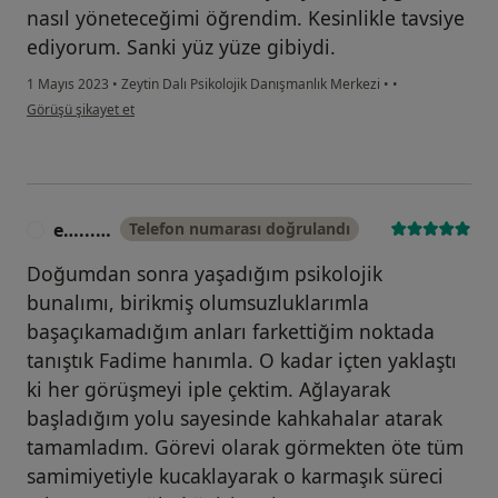
nasıl yöneteceğimi öğrendim. Kesinlikle tavsiye
ediyorum. Sanki yüz yüze gibiydi.
1 Mayıs 2023
•
Zeytin Dalı Psikolojik Danışmanlık Merkezi
•
•
kullanıcının görüşüne göre Hasta
Görüşü şikayet et
e…...…
Telefon numarası doğrulandı
E
Doğumdan sonra yaşadığım psikolojik
bunalımı, birikmiş olumsuzluklarımla
başaçıkamadığım anları farkettiğim noktada
tanıştık Fadime hanımla. O kadar içten yaklaştı
ki her görüşmeyi iple çektim. Ağlayarak
başladığım yolu sayesinde kahkahalar atarak
tamamladım. Görevi olarak görmekten öte tüm
samimiyetiyle kucaklayarak o karmaşık süreci