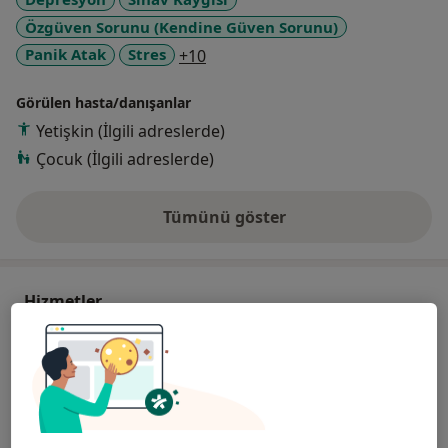
Özgüven Sorunu (Kendine Güven Sorunu)
a11y_sr_more_diseases
Panik Atak
Stres
+10
Görülen hasta/danışanlar
Yetişkin (İlgili adreslerde)
Çocuk (İlgili adreslerde)
Tümünü göster
deneyim hakkında
Hizmetler
Henüz bir hizmet eklenmedi
Bu hekim/uzman, henüz verdiği hizmetlere dair bir
bilgi girişi yapmadı.