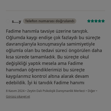
s....y
Telefon numarası doğrulandı
S
Fadime hanımla tavsiye üzerine tanıştık.
Oğlumda kaygı endişe çok fazlaydı bu süreçte
davranışlarıyla konuşmasıyla samimiyetiyle
oğlumla olan bu tedavi süreci öngörülen daha
kısa sürede tamamladık. Bu süreçte okul
değişikliği yaptık mesela ama Fadime
hanımdan öğrendiklerimizi bu süreçte
kaygılarımız kontrol altına alarak devam
edebildik. İyi ki tanıdık Fadime hanımı
8 Kasım 2024
•
Zeytin Dalı Psikolojik Danışmanlık Merkezi
•
Diğer
•
kullanıcının görüşüne göre s....y
Görüşü şikayet et