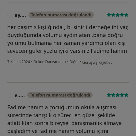
ay....
Telefon numarası doğrulandı
A
her başım sıkıştığında , bı sihirli derneğe ihtiyaç
duyduğumda yolumu aydınlatan ,bana doğru
yolumu bulmama her zaman yardımcı olan kişi
sevecen güler yüzlü iyiki varsınız Fadime hanım
kullanıcının görüşüne göre ay....
7 Kasım 2024
•
Online Danışmanlık
•
Diğer
•
Görüşü şikayet et
e.....
Telefon numarası doğrulandı
E
Fadime hanımla çocuğumun okula alışması
sürecinde tanıştık o süreci en güzel şekilde
atlattıktan sonra bireysel danışmanlık almaya
başladım ve fadime hanım yolumu içimi