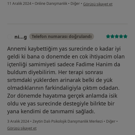
kullanıcının görüşüne göre b....
11 Aralık 2024
•
Online Danışmanlık
•
Diğer
•
Görüşü şikayet et
ni...g
Telefon numarası doğrulandı
N
Annemi kaybettiğim yas surecinde o kadar iyi
geldi ki bana o donemde en cok ihtiyacim olan
içtenliği samimiyeti sadece Fadime Hanim da
buldum diyebilirim. Her terapi sonrası
sırtımdaki yüklerden arinarak belki de yük
olmadıklarının farkindaligiyla çıktım odadan.
Zor dönemde hayatıma gerçek anlamda isik
oldu ve yas surecinde destegiyle bilrkte bir
yana kendimi de tanımami sağladı.
3 Aralık 2024
•
Zeytin Dalı Psikolojik Danışmanlık Merkezi
•
Diğer
•
kullanıcının görüşüne göre ni...g
Görüşü şikayet et