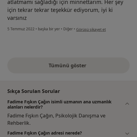
atlatmamı sağladığı için minnettarım. Her şey
için tekrar tekrar teşekkür ediyorum, iyi ki
varsınız
kullanıcının görüşüne göre e…...…
5 Temmuz 2022
•
başka bir yer
•
Diğer
•
Görüşü şikayet et
Tümünü göster
yukarıdaki görüşler
Sıkça Sorulan Sorular
Fadime Fışkın Çağın isimli uzmanın ana uzmanlık
alanları nelerdir?
Fadime Fışkın Çağın, Psikolojik Danışma ve
Rehberlik.
Fadime Fışkın Çağın adresi nerede?