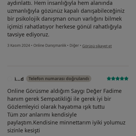
aydınlattı. Hem insanlığıyla hem alanında
uzmanlığıyla gözünüz kapalı danışabileceğiniz
bir psikolojik danışman onun varlığını bilmek
içimizi rahatlatıyor herkese gönül rahatlığıyla
tavsiye ediyoruz.
kullanıcının görüşüne göre e.....
3 Kasım 2024
•
Online Danışmanlık
•
Diğer
•
Görüşü şikayet et
i̇...d
Telefon numarası doğrulandı
I
Online Görüsme aldığım Saygı Değer Fadime
hanım gerek Sempatikliği ile gerek iyi bir
Gözlemleyici olarak hayatıma ışık tuttu
Tüm zor anlarımı kendisiyle
paylaştım.Kendisine minnettarım iyiki yolumuz
sizinle kesişti