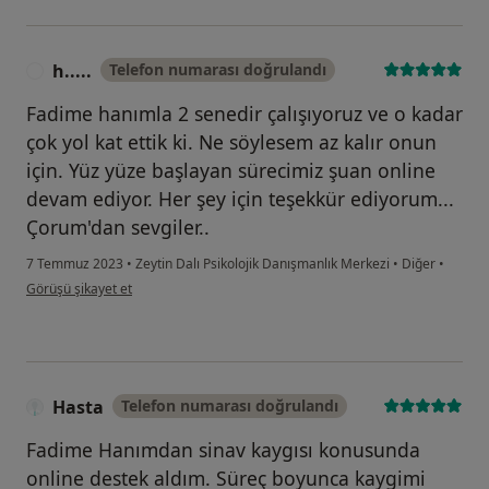
h.....
Telefon numarası doğrulandı
H
Fadime hanımla 2 senedir çalışıyoruz ve o kadar
çok yol kat ettik ki. Ne söylesem az kalır onun
için. Yüz yüze başlayan sürecimiz şuan online
devam ediyor. Her şey için teşekkür ediyorum...
Çorum'dan sevgiler..
7 Temmuz 2023
•
Zeytin Dalı Psikolojik Danışmanlık Merkezi
•
Diğer
•
kullanıcının görüşüne göre h.....
Görüşü şikayet et
Hasta
Telefon numarası doğrulandı
Fadime Hanımdan sinav kaygısı konusunda
online destek aldım. Süreç boyunca kaygimi