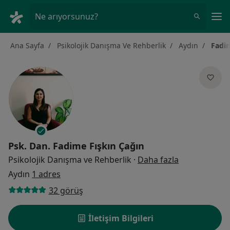
An
Ne arıyorsunuz?
Ana Sayfa
Psikolojik Danışma Ve Rehberlik
Aydın
Fadim
Psk. Dan.
Fadime Fışkın Çağın
uzmanliklar 
Psikolojik Danışma ve Rehberlik
·
Daha fazla
Aydın
1 adres
32 görüş
İletişim Bilgileri