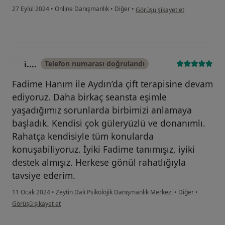
kullanıcının görüşüne göre i̇...d
27 Eylül 2024
•
Online Danışmanlık
•
Diğer
•
Görüşü şikayet et
i̇....
Telefon numarası doğrulandı
I
Fadime Hanım ile Aydın’da çift terapisine devam
ediyoruz. Daha birkaç seansta eşimle
yaşadığımız sorunlarda birbimizi anlamaya
başladık. Kendisi çok güleryüzlü ve donanımlı.
Rahatça kendisiyle tüm konularda
konuşabiliyoruz. İyiki Fadime tanımışız, iyiki
destek almışız. Herkese gönül rahatlığıyla
tavsiye ederim.
11 Ocak 2024
•
Zeytin Dalı Psikolojik Danışmanlık Merkezi
•
Diğer
•
kullanıcının görüşüne göre i̇....
Görüşü şikayet et