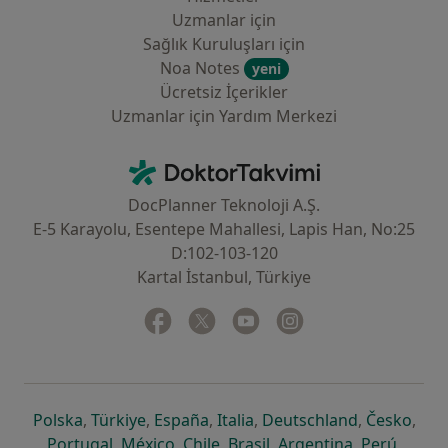
Uzmanlar için
Sağlık Kuruluşları için
Noa Notes
yeni
Ücretsiz İçerikler
Uzmanlar için Yardım Merkezi
İletişim
DoktorTakvimi - Ana Sayfa
DocPlanner Teknoloji A.Ş.
E-5 Karayolu, Esentepe Mahallesi, Lapis Han, No:25
D:102-103-120
Kartal İstanbul, Türkiye
Facebook
yeni bir sekmede açılır
Twitter
yeni bir sekmede açılır
Youtube
yeni bir sekmede açılır
Instagram
yeni bir sekmede aç
yeni bir sekmede açılır
yeni bir sekmede açılır
yeni bir sekmede açılır
yeni bir sekmede açılır
yeni bir sek
yeni 
Polska
,
Türkiye
,
España
,
Italia
,
Deutschland
,
Česko
,
yeni bir sekmede açılır
yeni bir sekmede açılır
yeni bir sekmede açılır
yeni bir sekmede açılır
yeni bir sekm
yeni bi
Portugal
,
México
,
Chile
,
Brasil
,
Argentina
,
Perú
,