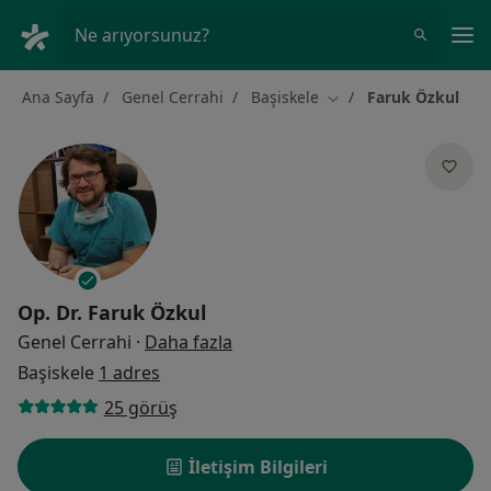
An
Ne arıyorsunuz?
Ana Sayfa
Genel Cerrahi
Başiskele
Faruk Özkul
Şehir değiştir
Op. Dr.
Faruk Özkul
uzmanliklar hakkinda
Genel Cerrahi
·
Daha fazla
Başiskele
1 adres
25 görüş
İletişim Bilgileri