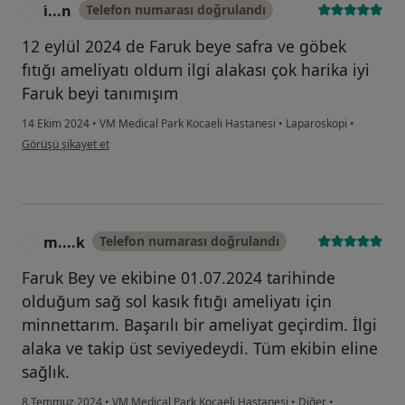
i̇...n
Telefon numarası doğrulandı
I
12 eylül 2024 de Faruk beye safra ve göbek
fıtığı ameliyatı oldum ilgi alakası çok harika iyi
Faruk beyi tanımışım
14 Ekim 2024
•
VM Medical Park Kocaeli Hastanesi
•
Laparoskopi
•
kullanıcının görüşüne göre i̇...n
Görüşü şikayet et
m....k
Telefon numarası doğrulandı
M
Faruk Bey ve ekibine 01.07.2024 tarihinde
olduğum sağ sol kasık fıtığı ameliyatı için
minnettarım. Başarılı bir ameliyat geçirdim. İlgi
alaka ve takip üst seviyedeydi. Tüm ekibin eline
sağlık.
8 Temmuz 2024
•
VM Medical Park Kocaeli Hastanesi
•
Diğer
•