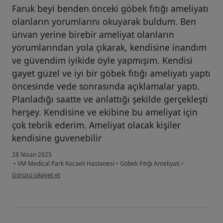
Faruk beyi benden önceki göbek fıtığı ameliyatı
olanların yorumlarını okuyarak buldum. Ben
ünvan yerine birebir ameliyat olanların
yorumlarından yola çıkarak, kendisine inandım
ve güvendim iyikide öyle yapmışım. Kendisi
gayet güzel ve iyi bir göbek fıtığı ameliyatı yaptı
öncesinde vede sonrasında açıklamalar yaptı.
Planladığı saatte ve anlattığı şekilde gerçekleşti
herşey. Kendisine ve ekibine bu ameliyat için
çok tebrik ederim. Ameliyat olacak kişiler
kendisine guvenebilir
28 Nisan 2025
•
VM Medical Park Kocaeli Hastanesi
•
Göbek Fıtığı Ameliyatı
•
kullanıcının görüşüne göre yu...n
Görüşü şikayet et