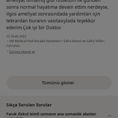
ameliyat olmamış gibi hissettim ilk günden
sonra normal hayatıma devam ettim nerdeyse,
ilgisi ameliyat sonrasındada yardımları için
tekrardan buranın vasıtasıylada teşekkür
ederim.Çok iyi bir Doktor.
22 Ocak 2022
•
VM Medical Park Kocaeli Hastanesi
•
Safra Kesesi ve Safra Yolları
Cerrahisi
kullanıcının görüşüne göre me...n
•
Görüşü şikayet et
Tümünü göster
yukarıdaki görüşler
Sıkça Sorulan Sorular
Faruk Özkul isimli uzmanın ana uzmanlık alanları