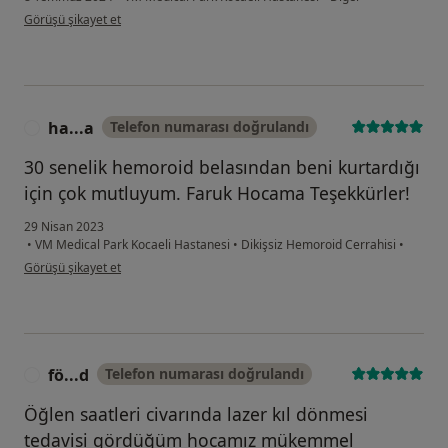
kullanıcının görüşüne göre m....k
Görüşü şikayet et
ha...a
Telefon numarası doğrulandı
H
30 senelik hemoroid belasından beni kurtardığı
için çok mutluyum. Faruk Hocama Teşekkürler!
29 Nisan 2023
•
VM Medical Park Kocaeli Hastanesi
•
Dikişsiz Hemoroid Cerrahisi
•
kullanıcının görüşüne göre ha...a
Görüşü şikayet et
fö...d
Telefon numarası doğrulandı
F
Öğlen saatleri civarında lazer kıl dönmesi
tedavisi gördüğüm hocamız mükemmel