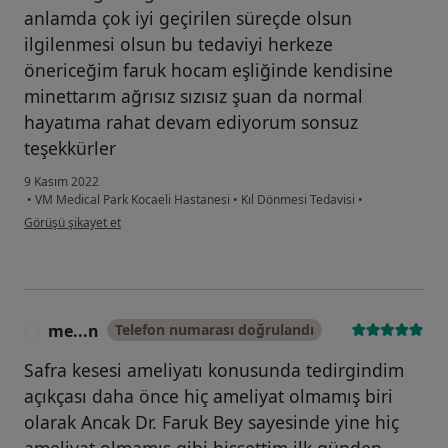
anlamda çok iyi geçirilen süreçde olsun
ilgilenmesi olsun bu tedaviyi herkeze
önericeğim faruk hocam eşliğinde kendisine
minettarım ağrısız sızısız şuan da normal
hayatıma rahat devam ediyorum sonsuz
teşekkürler
9 Kasım 2022
•
VM Medical Park Kocaeli Hastanesi
•
Kıl Dönmesi Tedavisi
•
kullanıcının görüşüne göre fö...d
Görüşü şikayet et
me...n
Telefon numarası doğrulandı
M
Safra kesesi ameliyatı konusunda tedirgindim
açıkçası daha önce hiç ameliyat olmamış biri
olarak Ancak Dr. Faruk Bey sayesinde yine hiç