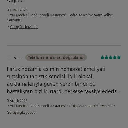
sağladı.
9 Şubat 2026
•
VM Medical Park Kocaeli Hastanesi
•
Safra Kesesi ve Safra Yolları
Cerrahisi
kullanıcının görüşüne göre s....b
•
Görüşü şikayet et
s.....
Telefon numarası doğrulandı
S
Faruk hocamla esımin hemoroit ameliyati
sırasinda tanıştık kendisi ilgili alakalı
acıklamalarıyla güven veren bir dr bu
hastalıktan bizi kurtardı herkese tavsiye ederiz...
9 Aralık 2025
•
VM Medical Park Kocaeli Hastanesi
•
Dikişsiz Hemoroid Cerrahisi
•
kullanıcının görüşüne göre s.....
Görüşü şikayet et