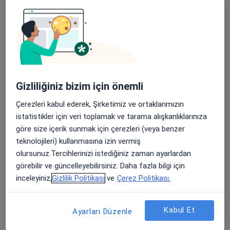
Fundoplikasyon
Fundoplikasyon - Laparoskopik Cerrahi
Fundoplikasyon(Gerd Cerrahisi)
Gastroskopi
Gizliliğiniz bizim için önemli
Göbek Fıtığı Ameliyatı
Çerezleri kabul ederek, Şirketimiz ve ortaklarımızın
Kanser Cerrahisi
istatistikler için veri toplamak ve tarama alışkanlıklarınıza
göre size içerik sunmak için çerezleri (veya benzer
Kolektomi (Kalın Bağırsağın Çıkarılması)
teknolojileri) kullanmasına izin vermiş
Küçük Cerrahiler
olursunuz.Tercihlerinizi istediğiniz zaman ayarlardan
görebilir ve güncelleyebilirsiniz. Daha fazla bilgi için
Kıl Dönmesi Tedavisi
inceleyiniz,
Gizlilik Politikası
ve
Çerez Politikası.
Laparoskopi
Kabul Et
Ayarları Düzenle
Laparoskopik Apendektomi