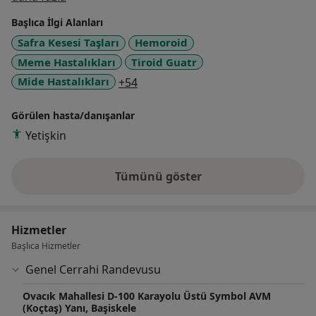
Başlıca İlgi Alanları
Safra Kesesi Taşları
Hemoroid
Meme Hastalıkları
Tiroid Guatr
a11y_sr_more_diseases
Mide Hastalıkları
+54
Görülen hasta/danışanlar
Yetişkin
Tümünü göster
deneyim hakkında
Hizmetler
Başlıca Hizmetler
Genel Cerrahi Randevusu
Ovacık Mahallesi D-100 Karayolu Üstü Symbol AVM
(Koçtaş) Yanı, Başiskele