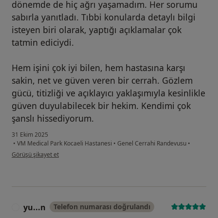
dönemde de hiç ağrı yaşamadım. Her sorumu
sabırla yanıtladı. Tıbbi konularda detaylı bilgi
isteyen biri olarak, yaptığı açıklamalar çok
tatmin ediciydi.
Hem işini çok iyi bilen, hem hastasına karşı
sakin, net ve güven veren bir cerrah. Gözlem
gücü, titizliği ve açıklayıcı yaklaşımıyla kesinlikle
güven duyulabilecek bir hekim. Kendimi çok
şanslı hissediyorum.
31 Ekim 2025
•
VM Medical Park Kocaeli Hastanesi
•
Genel Cerrahi Randevusu
•
kullanıcının görüşüne göre er...n
Görüşü şikayet et
yu...n
Telefon numarası doğrulandı
Y