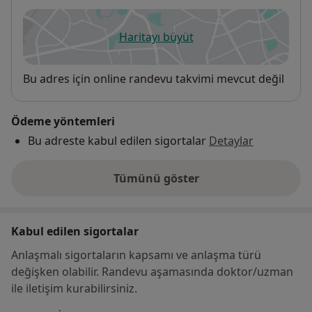
Haritayı büyüt
yeni bir sekmede açılır
Uygunluk
Bu adres için online randevu takvimi mevcut değil
Ödeme yöntemleri
Bu adreste kabul edilen sigortalar
Detaylar
Tümünü göster
adres hakkında
Kabul edilen sigortalar
Anlaşmalı sigortaların kapsamı ve anlaşma türü
değişken olabilir. Randevu aşamasında doktor/uzman
ile iletişim kurabilirsiniz.