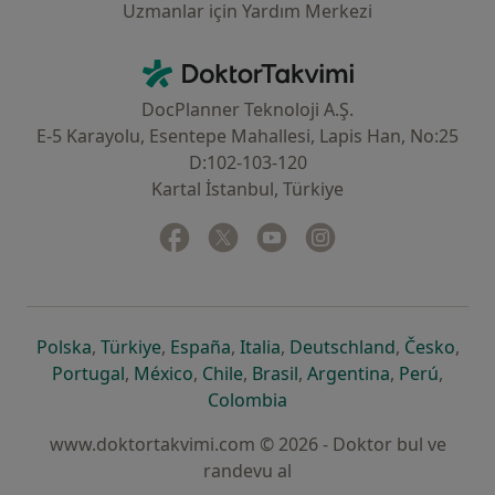
Uzmanlar için Yardım Merkezi
İletişim
DoktorTakvimi - Ana Sayfa
DocPlanner Teknoloji A.Ş.
E-5 Karayolu, Esentepe Mahallesi, Lapis Han, No:25
D:102-103-120
Kartal İstanbul, Türkiye
Facebook
yeni bir sekmede açılır
Twitter
yeni bir sekmede açılır
Youtube
yeni bir sekmede açılır
Instagram
yeni bir sekmede aç
yeni bir sekmede açılır
yeni bir sekmede açılır
yeni bir sekmede açılır
yeni bir sekmede açılır
yeni bir sek
yeni 
Polska
,
Türkiye
,
España
,
Italia
,
Deutschland
,
Česko
,
yeni bir sekmede açılır
yeni bir sekmede açılır
yeni bir sekmede açılır
yeni bir sekmede açılır
yeni bir sekm
yeni bi
Portugal
,
México
,
Chile
,
Brasil
,
Argentina
,
Perú
,
yeni bir sekmede açılır
Colombia
www.doktortakvimi.com © 2026 - Doktor bul ve
randevu al