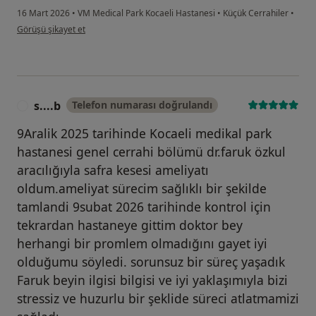
16 Mart 2026
•
VM Medical Park Kocaeli Hastanesi
•
Küçük Cerrahiler
•
kullanıcının görüşüne göre me...i
Görüşü şikayet et
s....b
Telefon numarası doğrulandı
S
9Aralik 2025 tarihinde Kocaeli medikal park
hastanesi genel cerrahi bölümü dr.faruk özkul
aracılığıyla safra kesesi ameliyatı
oldum.ameliyat sürecim sağlıklı bir şekilde
tamlandi 9subat 2026 tarihinde kontrol için
tekrardan hastaneye gittim doktor bey
herhangi bir promlem olmadığını gayet iyi
olduğumu söyledi. sorunsuz bir süreç yaşadık
Faruk beyin ilgisi bilgisi ve iyi yaklaşımıyla bizi
stressiz ve huzurlu bir şeklide süreci atlatmamizi