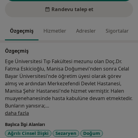
Randevu talep et
Özgeçmiş
Hizmetler
Adresler
Sigortalar
Özgeçmiş
Ege Üniversitesi Tıp Fakültesi mezunu olan Doç.Dr.
Fatma Eskicioğlu, Manisa Doğumevi'nden sonra Celal
Bayar Üniversitesi'nde öğretim üyesi olarak görev
almış ve ardından Merkezefendi Devlet Hastanesi,
Manisa Şehir Hastanesi'nde hizmet vermiştir. Halen
muayenehanesinde hasta kabulüne devam etmektedir.
Bunların yanısıra;
Hakkımda
daha fazla
Ege Üniversitesi Tüp Bebek Merkezi'nde Tüp Bebek
Başlıca İlgi Alanları
Eğitimi'ni başarı ile tamamlamıştır.
Ağrılı Cinsel İlişki
Sezaryen
Doğum
Cinsel Terapi Eğitimi de almış olup, Vajinismus ve