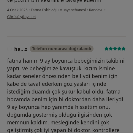
ve pozitif biri kesinlikle tavsiye ederim
4 Ocak 2025
•
Fatma Eskicioğlu Muayenehanesi
•
Randevu
•
kullanıcının görüşüne göre se....
Görüşü şikayet et
ha...z
Telefon numarası doğrulandı
H
fatma hanım 9 ay boyunca bebeğimizin takibini
yaptı. ve bebeğimize kavuştuk. kızım ismine
kadar seneler öncesinden belliydi benim için
kabe de tavaf ederken göz yaşları içinde
istediğim duamdı çok şükür kabul oldu. fatma
hocamda benim için bi doktordan daha ileriydi
9 ay boyunca hep yanımda hissettim onu.
doğumda göstermiş olduğu ilgisinden çok
memnun kaldım. mesleğinde kendini çok
geliştirmiş çok iyi yapan bi doktor. kontrollere