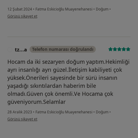
12 Şubat 2024
•
Fatma Eskicioğlu Muayenehanesi
•
Doğum
•
kullanıcının görüşüne göre r.....
Görüşü şikayet et
tz...a
Telefon numarası doğrulandı
T
Hocam da iki sezaryen doğum yaptım.Hekimliği
ayrı insanlığı ayrı güzel.İletişim kabiliyeti çok
yüksek.Önerileri sayesinde bir sürü insanın
yaşadığı sıkıntılardan haberim bile
olmadı.Güven çok önemli.Ve Hocama çok
güveniyorum.Selamlar
28 Aralık 2023
•
Fatma Eskicioğlu Muayenehanesi
•
Doğum
•
kullanıcının görüşüne göre tz...a
Görüşü şikayet et