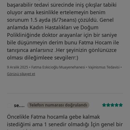
başarabilir tedavi sürecinde iniş çıkışlar tabiki
oluyor ama kesinlikle ertelemeyin benim
sorunum 1.5 ayda (6/7seans) çözüldü. Genel
anlamda Kadın Hastalıkları ve Doğum
Polikliniğinde doktor arayanlar için bir saniye
bile düşünmeyin derim bunu Fatma Hocam ile
tanışınca anlarsınız .Her şeyinizin gönlünüzce
olması dileğimleee sevgilerr:)
9 Aralık 2025
•
Fatma Eskicioğlu Muayenehanesi
•
Vajinismus Tedavisi
•
kullanıcının görüşüne göre r.....
Görüşü şikayet et
se....
Telefon numarası doğrulandı
S
Öncelikle Fatma hocamla gebe kalmak
istediğimi ama 1 senedir olmadığı İçin genel bir