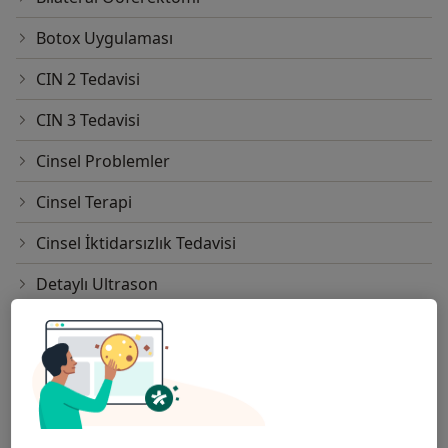
Botox Uygulaması
CIN 2 Tedavisi
CIN 3 Tedavisi
Cinsel Problemler
Cinsel Terapi
Cinsel İktidarsızlık Tedavisi
Detaylı Ultrason
Dilatasyon Ve Kürtaj
Diyabetik Gebe Takibi
Dolgu Uygulaması