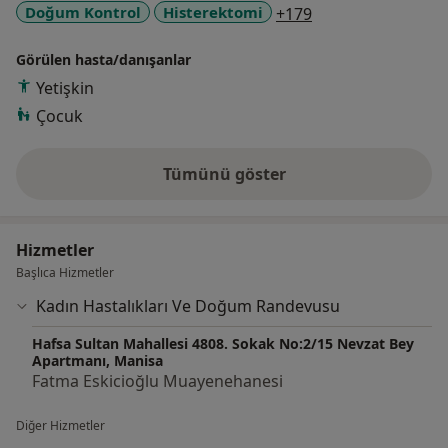
a11y_sr_more_dis
Doğum Kontrol
Histerektomi
+179
Cinsel Terapi hizmeti vermektedir.
Kolposkopi Eğitimi'ni de tamamlayarak Kolposkopik
Görülen hasta/danışanlar
Biyopsi yapmaya devam etmektedir.
Kozmetik Jinekoloji de eğitimini aldığı alanlar arasında
Yetişkin
olup Labioplasti, Vajinal Daraltma hizmeti vermektedir.
Çocuk
İdrar kaçırma tedavi ve ameliyatları da ilgi alanları
arasındadır.
Tümünü göster
Riskli gebelik takibi ve doğum yanısıra diğer tüm kadın
deneyim hakkında
hastalıkları ameliyatlarına devam etmektedir.
Hizmetler
Başlıca Hizmetler
Kadın Hastalıkları Ve Doğum Randevusu
Hafsa Sultan Mahallesi 4808. Sokak No:2/15 Nevzat Bey
Apartmanı, Manisa
Fatma Eskicioğlu Muayenehanesi
Diğer Hizmetler