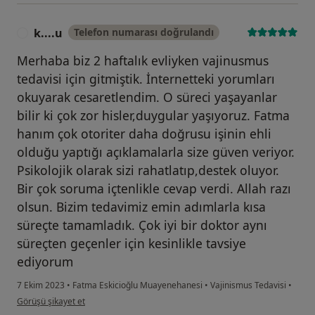
k....u
Telefon numarası doğrulandı
K
Merhaba biz 2 haftalık evliyken vajinusmus
tedavisi için gitmiştik. İnternetteki yorumları
okuyarak cesaretlendim. O süreci yaşayanlar
bilir ki çok zor hisler,duygular yaşıyoruz. Fatma
hanım çok otoriter daha doğrusu işinin ehli
olduğu yaptığı açıklamalarla size güven veriyor.
Psikolojik olarak sizi rahatlatıp,destek oluyor.
Bir çok soruma içtenlikle cevap verdi. Allah razı
olsun. Bizim tedavimiz emin adımlarla kısa
süreçte tamamladık. Çok iyi bir doktor aynı
süreçten geçenler için kesinlikle tavsiye
ediyorum
7 Ekim 2023
•
Fatma Eskicioğlu Muayenehanesi
•
Vajinismus Tedavisi
•
kullanıcının görüşüne göre k....u
Görüşü şikayet et