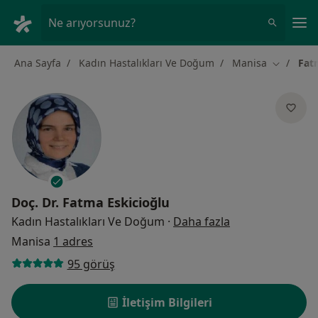
An
Ne arıyorsunuz?
Ana Sayfa
Kadın Hastalıkları Ve Doğum
Manisa
Fat
Şehir deği
Doç. Dr.
Fatma Eskicioğlu
uzmanliklar hak
Kadın Hastalıkları Ve Doğum
·
Daha fazla
Manisa
1 adres
95 görüş
İletişim Bilgileri