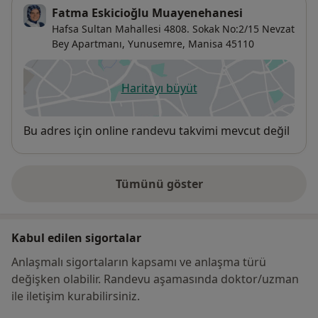
Fatma Eskicioğlu Muayenehanesi
Hafsa Sultan Mahallesi 4808. Sokak No:2/15 Nevzat
Bey Apartmanı,
Yunusemre
,
Manisa
45110
Haritayı büyüt
yeni bir sekmede açılır
Uygunluk
Bu adres için online randevu takvimi mevcut değil
Tümünü göster
adres hakkında
Kabul edilen sigortalar
Anlaşmalı sigortaların kapsamı ve anlaşma türü
değişken olabilir. Randevu aşamasında doktor/uzman
ile iletişim kurabilirsiniz.