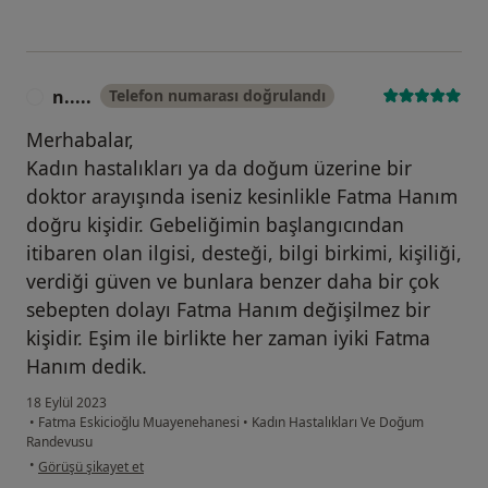
n.....
Telefon numarası doğrulandı
N
Merhabalar,
Kadın hastalıkları ya da doğum üzerine bir
doktor arayışında iseniz kesinlikle Fatma Hanım
doğru kişidir. Gebeliğimin başlangıcından
itibaren olan ilgisi, desteği, bilgi birkimi, kişiliği,
verdiği güven ve bunlara benzer daha bir çok
sebepten dolayı Fatma Hanım değişilmez bir
kişidir. Eşim ile birlikte her zaman iyiki Fatma
Hanım dedik.
18 Eylül 2023
•
Fatma Eskicioğlu Muayenehanesi
•
Kadın Hastalıkları Ve Doğum
Randevusu
kullanıcının görüşüne göre n.....
•
Görüşü şikayet et