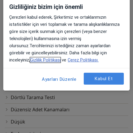
Doppler Ultrason
Gizliliğiniz bizim için önemli
Doğal Doğum
Çerezleri kabul ederek, Şirketimiz ve ortaklarımızın
Doğum
istatistikler için veri toplamak ve tarama alışkanlıklarınıza
göre size içerik sunmak için çerezleri (veya benzer
Doğum Kontrol
teknolojileri) kullanmasına izin vermiş
olursunuz.Tercihlerinizi istediğiniz zaman ayarlardan
Doğum Kontrolde Doğal Yöntemler
görebilir ve güncelleyebilirsiniz. Daha fazla bilgi için
inceleyiniz,
Gizlilik Politikası
ve
Çerez Politikası.
Doğum Kontrolde Hormonal Metodlar
Doğum Öncesi Eğitim Ve Doğuma Hazırlık
Kabul Et
Ayarları Düzenle
Doğumda Epidural (Ağrısız Doğum)
Dörtlü Tarama Testi
Düzensiz Adet Kanamaları
Düşük