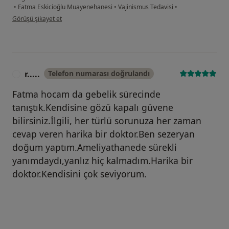
•
Fatma Eskicioğlu Muayenehanesi
•
Vajinismus Tedavisi
•
kullanıcının görüşüne göre h.....
Görüşü şikayet et
r.....
Telefon numarası doğrulandı
R
Fatma hocam da gebelik sürecinde
tanıştık.Kendisine gözü kapalı güvene
bilirsiniz.İlgili, her türlü sorunuza her zaman
cevap veren harika bir doktor.Ben sezeryan
doğum yaptım.Ameliyathanede sürekli
yanımdaydı,yanlız hiç kalmadım.Harika bir
doktor.Kendisini çok seviyorum.