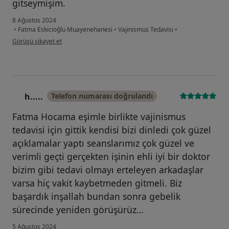
gitseymişim.
8 Ağustos 2024
•
Fatma Eskicioğlu Muayenehanesi
•
Vajinismus Tedavisi
•
kullanıcının görüşüne göre f.....
Görüşü şikayet et
h.....
Telefon numarası doğrulandı
H
Fatma Hocama eşimle birlikte vajinismus
tedavisi için gittik kendisi bizi dinledi çok güzel
açıklamalar yaptı seanslarımız çok güzel ve
verimli geçti gerçekten işinin ehli iyi bir doktor
bizim gibi tedavi olmayı erteleyen arkadaşlar
varsa hiç vakit kaybetmeden gitmeli. Biz
başardık inşallah bundan sonra gebelik
sürecinde yeniden görüşürüz…
5 Ağustos 2024