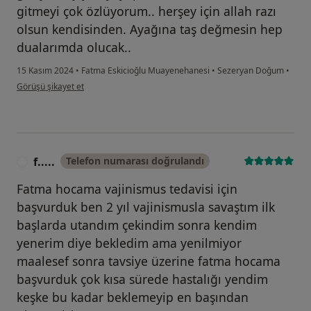
gitmeyi çok özlüyorum.. herşey için allah razı
olsun kendisinden. Ayağına taş değmesin hep
dualarımda olucak..
15 Kasım 2024
•
Fatma Eskicioğlu Muayenehanesi
•
Sezeryan Doğum
•
kullanıcının görüşüne göre ha...z
Görüşü şikayet et
f.....
Telefon numarası doğrulandı
F
Fatma hocama vajinismus tedavisi için
başvurduk ben 2 yıl vajinismusla savaştım ilk
başlarda utandım çekindim sonra kendim
yenerim diye bekledim ama yenilmiyor
maalesef sonra tavsiye üzerine fatma hocama
başvurduk çok kısa sürede hastalığı yendim
keşke bu kadar beklemeyip en başından