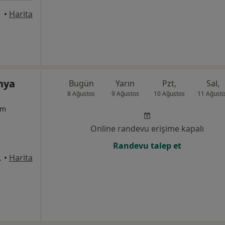
•
Harita
hya
Bugün
Yarın
Pzt,
Sal,
8 Ağustos
9 Ağustos
10 Ağustos
11 Ağust
um
Online randevu erişime kapalı
Randevu talep et
:1169, Çiğli
•
Harita