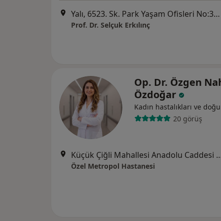
Yalı, 6523. Sk. Park Yaşam Ofisleri No:35550 No:32/A Kat:6 Daire:601, 35100 Karşıyaka/İzmir, İzmir
Prof. Dr. Selçuk Erkılınç
Op. Dr. Özgen Na
Özdoğar
Kadın hastalıkları ve doğ
20 görüş
Küçük Çiğli Mahallesi Anadolu Caddesi No
Özel Metropol Hastanesi