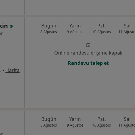
kin
Bugün
Yarın
Pzt,
Sal,
8 Ağustos
9 Ağustos
10 Ağustos
11 Ağust
um
Online randevu erişime kapalı
Randevu talep et
:1169, Çiğli
•
Harita
Bugün
Yarın
Pzt,
Sal,
8 Ağustos
9 Ağustos
10 Ağustos
11 Ağust
um