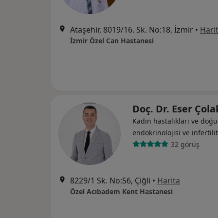
Ataşehir, 8019/16. Sk. No:18, İzmir
•
Hari
İzmir Özel Can Hastanesi
Doç. Dr. Eser Çol
Kadın hastalıkları ve do
endokrinolojisi ve i̇nfertili
32 görüş
8229/1 Sk. No:56, Çiğli
•
Harita
Özel Acıbadem Kent Hastanesi