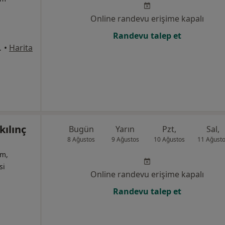
Online randevu erişime kapalı
Randevu talep et
:1169, Çiğli
•
Harita
kılınç
Bugün
Yarın
Pzt,
Sal,
8 Ağustos
9 Ağustos
10 Ağustos
11 Ağust
um,
si
Online randevu erişime kapalı
Randevu talep et