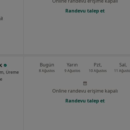
Online randevu erişime kapalı
Randevu talep et
ta
ak
Bugün
Yarın
Pzt,
Sal,
8 Ağustos
9 Ağustos
10 Ağustos
11 Ağust
ğum, Üreme
te
Online randevu erişime kapalı
Randevu talep et