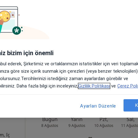
eoğlu
Bugün
Yarın
Pzt,
Sal,
8 Ağustos
9 Ağustos
10 Ağustos
11 Ağust
um
Online randevu erişime kapalı
iniz bizim için önemli
Randevu talep et
abul ederek, Şirketimiz ve ortaklarımızın istatistikler için veri toplam
•
Harita
arınıza göre size içerik sunmak için çerezleri (veya benzer teknolojiler
 olursunuz.Tercihlerinizi istediğiniz zaman ayarlardan görebilir ve
lirsiniz. Daha fazla bilgi için inceleyiniz,
Gizlilik Politikası
ve
Çerez Poli
K
Ayarları Düzenle
Bugün
Yarın
Pzt,
Sal,
8 Ağustos
9 Ağustos
10 Ağustos
11 Ağust
m, İç