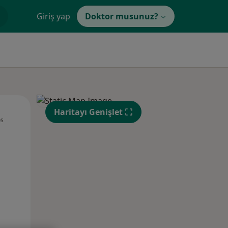
Giriş yap
Doktor musunuz?
Çar,
Per,
Cum,
Haritayı Genişlet
os
12 Ağustos
13 Ağustos
14 Ağustos