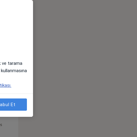
Çar,
Per,
Cum,
os
12 Ağustos
13 Ağustos
14 Ağustos
ak ve tarama
i) kullanmasına
tikası.
abul Et
Çar,
Per,
Cum,
os
12 Ağustos
13 Ağustos
14 Ağustos