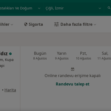
ilgi alanı ve hastalık, isim
örnek: İstanbul
ihler
Sigorta
Daha fazla filtre
ldız
Bugün
Yarın
Pzt,
Sal,
8 Ağustos
9 Ağustos
10 Ağustos
11 Ağust
um, Kupa
api
Online randevu erişime kapalı
Randevu talep et
•
Harita