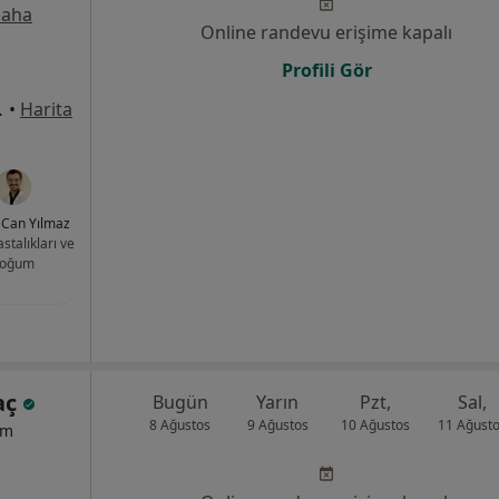
aha
Online randevu erişime kapalı
Profili Gör
:1169, Çiğli
•
Harita
. Can Yılmaz
stalıkları ve
oğum
aç
Bugün
Yarın
Pzt,
Sal,
8 Ağustos
9 Ağustos
10 Ağustos
11 Ağust
um