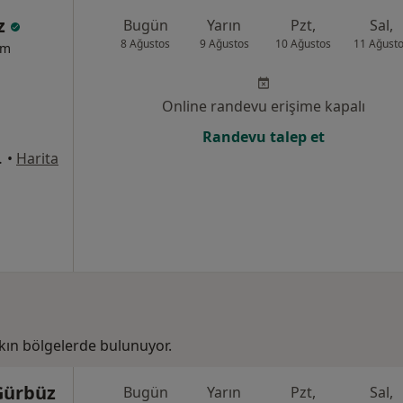
az
Bugün
Yarın
Pzt,
Sal,
8 Ağustos
9 Ağustos
10 Ağustos
11 Ağust
um
Online randevu erişime kapalı
Randevu talep et
:1169, Çiğli
•
Harita
kın bölgelerde bulunuyor.
Gürbüz
Bugün
Yarın
Pzt,
Sal,