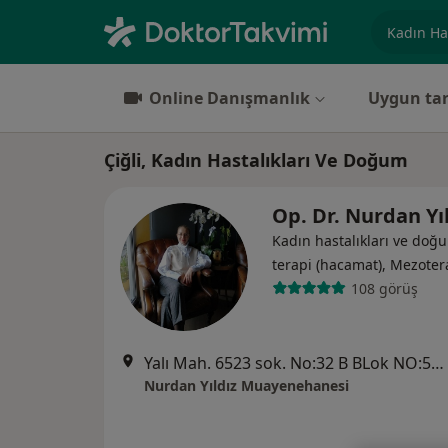
Uzmanlık, 
Online Danışmanlık
Uygun tar
Çiğli, Kadın Hastalıkları Ve Doğum
Op. Dr. Nurdan Yı
Kadın hastalıkları ve doğ
terapi (hacamat), Mezoter
108 görüş
Yalı Mah. 6523 sok. No:32 B BLok NO:517 Mavişehir, İzmir
Nurdan Yıldız Muayenehanesi