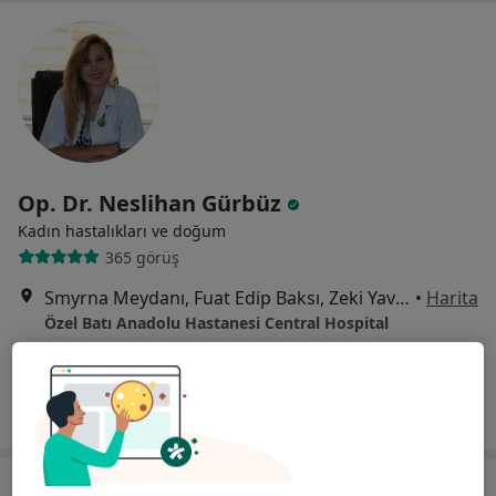
Op. Dr. Neslihan Gürbüz
Kadın hastalıkları ve doğum
365 görüş
Smyrna Meydanı, Fuat Edip Baksı, Zeki Yavaş Sk. No: 2 D:2,, Bayraklı
•
Harita
Özel Batı Anadolu Hastanesi Central Hospital
Bu uzman ilgili adres için online danışmanlık/takvim sunmuyor.
Randevu talep et