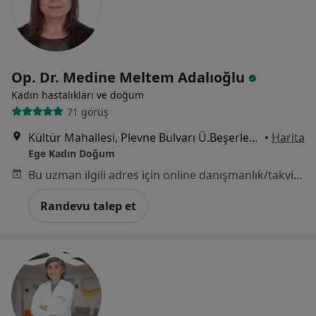
Op. Dr. Medine Meltem Adalıoğlu
Kadın hastalıkları ve doğum
71 görüş
Kültür Mahallesi, Plevne Bulvarı Ü.Beşerler Apt.No:1 Kat:2 Daire:3, İzmir
•
Harita
Ege Kadın Doğum
Bu uzman ilgili adres için online danışmanlık/takvim sunmuyor.
Randevu talep et