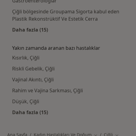
Gastroenterologlar
Çiğli bölgesinde Groupama Sigorta kabul eden
Plastik Rekonstrüktif Ve Estetik Cerra
Daha fazla (15)
Kategoride daha fazlası: Groupama Sigorta 
Yakın zamanda aranan bazı hastalıklar
Kısırlık, Çiğli
Riskli Gebelik, Çiğli
Vajinal Akıntı, Çiğli
Rahim ve Vajina Sarkması, Çiğli
Düşük, Çiğli
Daha fazla (15)
Kategoride daha fazlası: Yakın zamanda ara
Ana Sayfa
Kadın Hastalıkları Ve Doğum
Çiğli
Şehir değiştir
Şehir deği