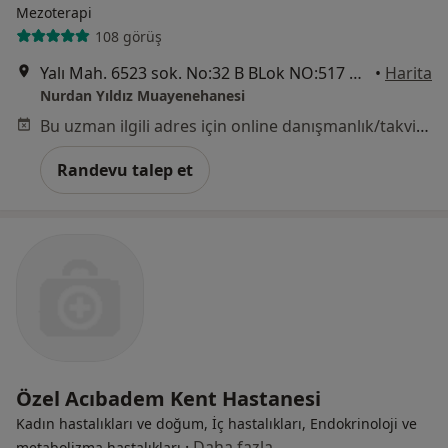
Mezoterapi
108 görüş
Yalı Mah. 6523 sok. No:32 B BLok NO:517 Mavişehir, İzmir
•
Harita
Nurdan Yıldız Muayenehanesi
Bu uzman ilgili adres için online danışmanlık/takvim sunmuyor.
Randevu talep et
Özel Acıbadem Kent Hastanesi
Kadın hastalıkları ve doğum, İç hastalıkları, Endokrinoloji ve
·
Daha fazla
metabolizma hastalıkları