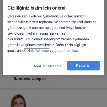
Gizliliğiniz bizim için önemli
Çerezleri kabul ederek, Şirketimiz ve ortaklarımızın
istatistikler için veri toplamak ve tarama alışkanlıklarınıza
göre size içerik sunmak için çerezleri (veya benzer
teknolojileri) kullanmasına izin vermiş
Doç. Dr. Ceren Gölbaşı
olursunuz.Tercihlerinizi istediğiniz zaman ayarlardan
Kadın hastalıkları ve doğum
görebilir ve güncelleyebilirsiniz. Daha fazla bilgi için
64 görüş
inceleyiniz,
Gizlilik Politikası
ve
Çerez Politikası.
Adalet mah. Manas Blv. No:47/B K:26 D:2608 Folkart Towers A, İzmir
•
Harita
Doç. Dr. Ceren Gölbaşı
Kabul Et
Ayarları Düzenle
Bu uzman ilgili adres için online danışmanlık/takvim sunmuyor.
Randevu talep et