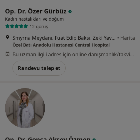
Op. Dr. Özer Gürbüz
Kadın hastalıkları ve doğum
12 görüş
Smyrna Meydanı, Fuat Edip Baksı, Zeki Yavaş Sk. No: 2 D:2,, Bayraklı
•
Harita
Özel Batı Anadolu Hastanesi Central Hospital
Bu uzman ilgili adres için online danışmanlık/takvim sunmuyor.
Randevu talep et
Op. Dr. Gonca Aksoy Özmen