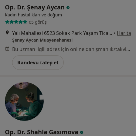
Op. Dr. Şenay Aycan
Kadın hastalıkları ve doğum
65 görüş
Yalı Mahallesi 6523 Sokak Park Yaşam Ticaret Merkezi No: 32 B Blok Kat 3 Daire 317 Mavişehir, İzmir
•
Harita
Şenay Aycan Muayenehanesi
Bu uzman ilgili adres için online danışmanlık/takvim sunmuyor.
Randevu talep et
Op. Dr. Shahla Gasımova