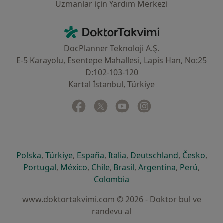
Uzmanlar için Yardım Merkezi
İletişim
DoktorTakvimi - Ana Sayfa
DocPlanner Teknoloji A.Ş.
E-5 Karayolu, Esentepe Mahallesi, Lapis Han, No:25
D:102-103-120
Kartal İstanbul, Türkiye
Facebook
yeni bir sekmede açılır
Twitter
yeni bir sekmede açılır
Youtube
yeni bir sekmede açılır
Instagram
yeni bir sekmede aç
yeni bir sekmede açılır
yeni bir sekmede açılır
yeni bir sekmede açılır
yeni bir sekmede açılır
yeni bir sek
yeni 
Polska
,
Türkiye
,
España
,
Italia
,
Deutschland
,
Česko
,
yeni bir sekmede açılır
yeni bir sekmede açılır
yeni bir sekmede açılır
yeni bir sekmede açılır
yeni bir sekm
yeni bi
Portugal
,
México
,
Chile
,
Brasil
,
Argentina
,
Perú
,
yeni bir sekmede açılır
Colombia
www.doktortakvimi.com © 2026 - Doktor bul ve
randevu al