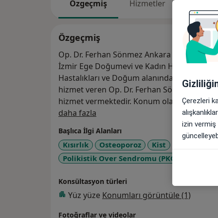
Özgeçmiş
Hizmetler
Adresle
Özgeçmiş
Op. Dr. Ferhan Sönmez Ankara Üniversitesi
İzmir Ege Doğumevi ve Kadın Hastalıkları E
Hastalıkları ve Doğum alanında uzmanlığını 
Gizliliğ
hizmet veren Op. Dr. Ferhan Sönmez şuand
hizmet vermektedir. Konum olarak FSM Bulva
Çerezleri k
Hakkımda
Kat:7 Daire:14
daha fazla
alışkanlıkl
izin vermiş
Başlıca İlgi Alanları
güncelleyebi
Kısırlık
Osteoporoz
Kist
Karın Ağrıs
Polikistik Over Sendromu (PKOS / PMOS)
Konsültasyon türleri
Yüz yüze
Konumları görüntüle (1)
Fotoğraflar ve videolar