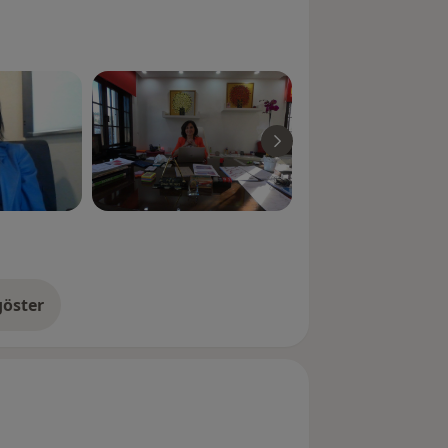
öster
neyim hakkında