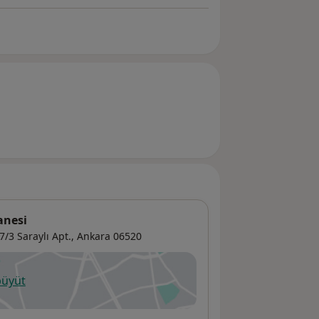
anesi
3 Saraylı Apt.,
Ankara
06520
büyüt
ni bir sekmede açılır