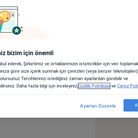
r
Sigortalar
Görüşler (17)
ültesi'nde eğitimini tamamladım.
nda Çocuk Sağlığı ve Hastalıkları
asımı 2012 yılında aldım. Ayrıca
iniz bizim için önemli
Üniversitesi’nden Doktoram da vardır.
abul ederek, Şirketimiz ve ortaklarımızın istatistikler için veri toplam
arınıza göre size içerik sunmak için çerezleri (veya benzer teknolojiler
 olursunuz.Tercihlerinizi istediğiniz zaman ayarlardan görebilir ve
lirsiniz. Daha fazla bilgi için inceleyiniz,
Gizlilik Politikası
ve
Çerez Poli
sek Ateş
Gelişim Bozuklukları
a11y_sr_more_diseases
feksiyonları
+39
K
Ayarları Düzenle