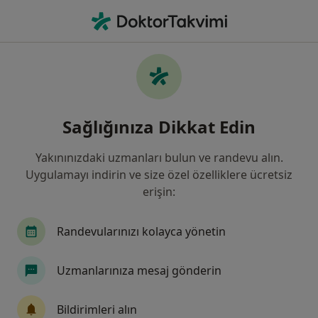
An
Katılma Nöbeti • Ankara, Türkiye
Filters
• 1
Sigorta
Harita
Katılma Nöbeti, Ankara
Sağlığınıza Dikkat Edin
Yakınınızdaki uzmanları bulun ve randevu alın.
Hangi uzmanlığı aramıştınız?
Uygulamayı indirin ve size özel özelliklere ücretsiz
Çocuk Sağlığı Ve Hastalıkları
İç Hastalıkları
erişin:
Randevularınızı kolayca yönetin
Uzmanlarınıza mesaj gönderin
Bildirimleri alın