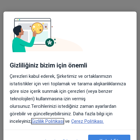
Doç. Dr. Osman Özdemir
Çocuk kardiyolojisi, Çocuk sağlığı ve hastalıkları
367 görüş
Kızılırmak Mahallesi, 1443. Cadde, 1071 Ankara Plaza-B Blok, No: 25-B/18, Kat: 3, Çukurambar, Çankaya, Ankara
•
Harita
Doç. Dr. Osman Özdemir Muayenehanesi
Bu uzman ilgili adres için online danışmanlık/takvim sunmuyor.
Gizliliğiniz bizim için önemli
Randevu talep et
Çerezleri kabul ederek, Şirketimiz ve ortaklarımızın
istatistikler için veri toplamak ve tarama alışkanlıklarınıza
göre size içerik sunmak için çerezleri (veya benzer
teknolojileri) kullanmasına izin vermiş
olursunuz.Tercihlerinizi istediğiniz zaman ayarlardan
görebilir ve güncelleyebilirsiniz. Daha fazla bilgi için
inceleyiniz,
Gizlilik Politikası
ve
Çerez Politikası.