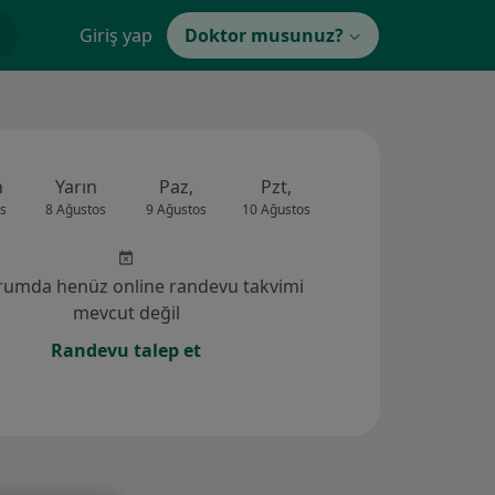
Giriş yap
Doktor musunuz?
n
Yarın
Paz,
Pzt,
Sal,
Çar,
s
8 Ağustos
9 Ağustos
10 Ağustos
11 Ağustos
12 Ağus
rumda henüz online randevu takvimi
mevcut değil
Randevu talep et