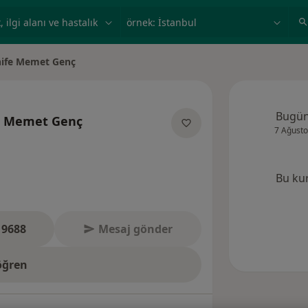
ilgi alanı ve hastalık, isim
örnek: İstanbul
ife Memet Genç
iştir
Bugü
e Memet Genç
7 Ağusto
zmanliklar hakkinda
Bu ku
 9688
Mesaj gönder
öğren