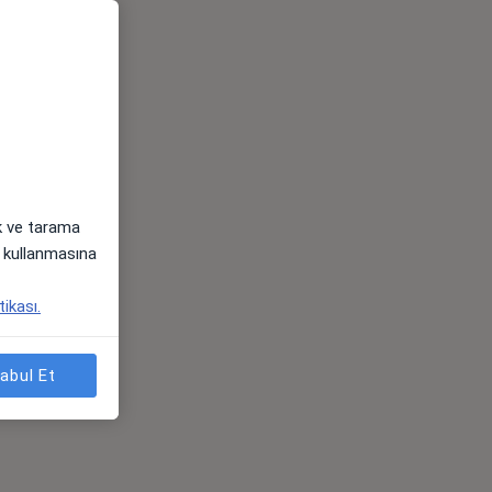
ak ve tarama
i) kullanmasına
tikası.
abul Et