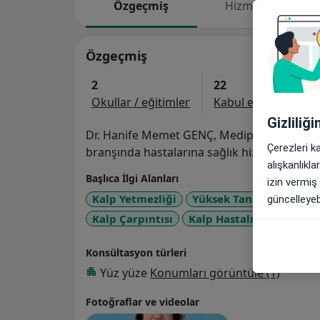
Özgeçmiş
Hizmetler
Özgeçmiş
2
22
Okullar / eğitimler
Kabul edilen sigorta
Gizliliğ
Dr. Hanife Memet GENÇ, Medipol Üniversite
Çerezleri k
branşında hastalarına sağlık hizmeti vermek
alışkanlıkl
Başlıca İlgi Alanları
izin vermiş
Kalp Yetmezliği
Yüksek Tansiyon (Hiper
güncelleyebi
a11
Kalp Çarpıntısı
Kalp Hastalıkları
+5
Konsültasyon türleri
Yüz yüze
Konumları görüntüle (1)
Fotoğraflar ve videolar