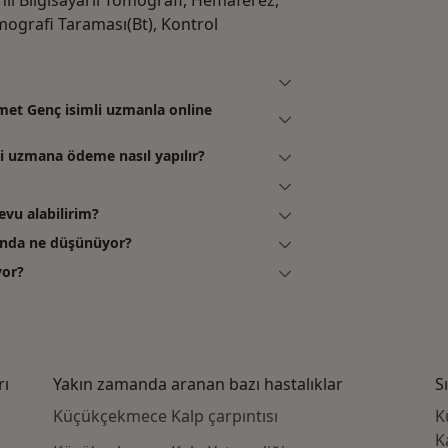
lı Bilgisayarlı Tomografi, Hemaferez,
omografi Taraması(Bt), Kontrol
et Genç isimli uzmanla online
 uzmana ödeme nasıl yapılır?
vu alabilirim?
ında ne düşünüyor?
yor?
rı
Yakın zamanda aranan bazı hastalıklar
S
Küçükçekmece Kalp çarpıntısı
K
K