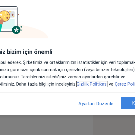
Adresler
Görüşler (1)
lar
iniz bizim için önemli
si Sefaköy Hastanesi'nde Kardiyoloji
abul ederek, Şirketimiz ve ortaklarımızın istatistikler için veri toplam
tedir.
arınıza göre size içerik sunmak için çerezleri (veya benzer teknolojiler
 olursunuz.Tercihlerinizi istediğiniz zaman ayarlardan görebilir ve
tansiyon)
Koroner Arter Hastalığı
lirsiniz. Daha fazla bilgi için inceleyiniz,
Gizlilik Politikası
ve
Çerez Poli
y_sr_more_diseases
K
Ayarları Düzenle