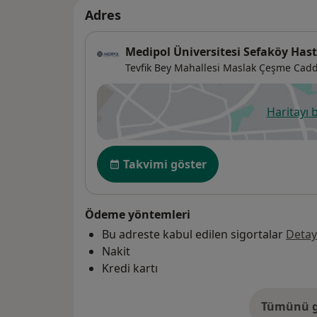
Adres
Medipol Üniversitesi Sefaköy Has
Tevfik Bey Mahallesi Maslak Çeşme Cadd
Haritayı 
ye
Uygunluk
Takvimi göster
Ödeme yöntemleri
Bu adreste kabul edilen sigortalar
Detay
Nakit
Kredi kartı
Tümünü g
ad