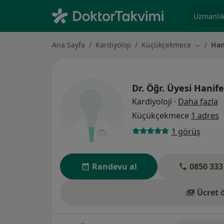
Uzmanlık, 
Ana Sayfa
Kardiyoloji
Küçükçekmece
Han
Şehir değ
Dr. Öğr. Üyesi
Hanif
u
Kardiyoloji
·
Daha fazla
Küçükçekmece
1 adres
1 görüş
Randevu al
0850 333
Ücret 