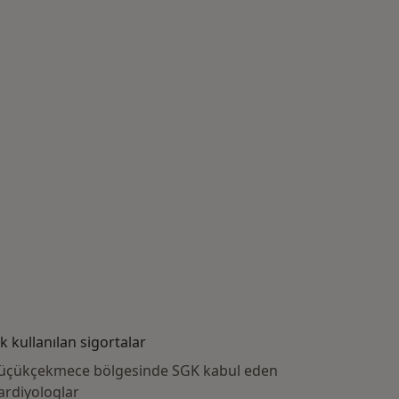
ık kullanılan sigortalar
üçükçekmece bölgesinde SGK kabul eden
ardiyologlar