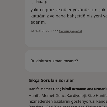
ba...ç
B
yakın ilginiz ve güler yüzünüz için ço
kattığınız ve bana bahşettiğiniz yeni y
ederim.
kullanıcının görüşüne göre ba...ç
22 Haziran 2011
•
•
•
Görüşü şikayet et
Bu doktor/uzman mısınız?
Sıkça Sorulan Sorular
Hanife Memet Genç isimli uzmanın ana uzmanlık
Hanife Memet Genç, Kardiyoloji. Size Hani
hizmetlerden bazılarını gösteriyoruz: Rand