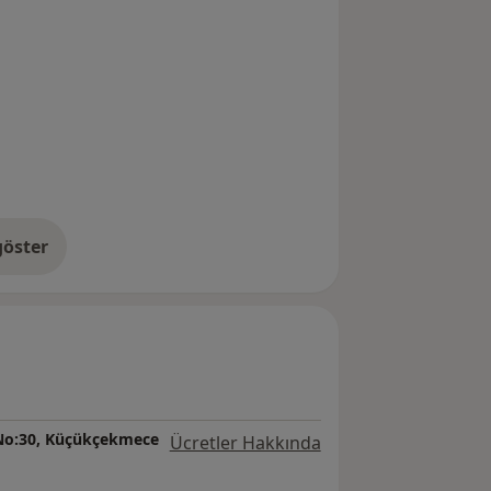
öster
neyim hakkında
 No:30, Küçükçekmece
Ücretler Hakkında