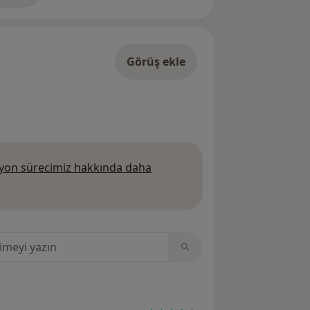
Görüş ekle
on sürecimiz hakkında daha
 daha fazla bilgi edinin
sinde ara