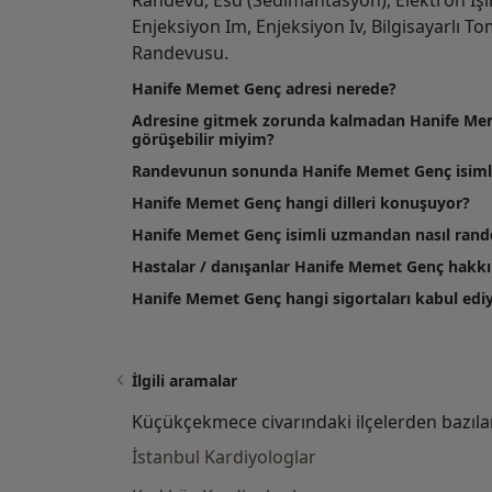
Randevu, Esd (Sedimantasyon), Elektron Işın
Enjeksiyon Im, Enjeksiyon Iv, Bilgisayarlı T
Randevusu.
Hanife Memet Genç adresi nerede?
Adresine gitmek zorunda kalmadan Hanife Mem
görüşebilir miyim?
Randevunun sonunda Hanife Memet Genç isimli
Hanife Memet Genç hangi dilleri konuşuyor?
Hanife Memet Genç isimli uzmandan nasıl rande
Hastalar / danışanlar Hanife Memet Genç hakk
Hanife Memet Genç hangi sigortaları kabul edi
İlgili aramalar
Küçükçekmece civarındaki ilçelerden bazıla
İstanbul Kardiyologlar