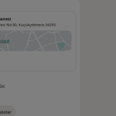
tanesi
esi No:30,
Küçükçekmece
34295
büyüt
ni bir sekmede açılır
lar
öster
res hakkında