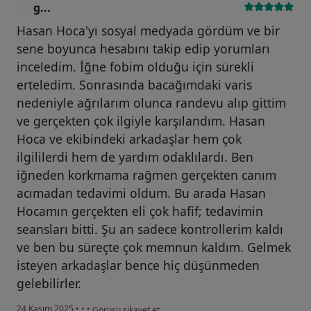
g...
G
Hasan Hoca'yı sosyal medyada gördüm ve bir
sene boyunca hesabını takip edip yorumları
inceledim. İğne fobim olduğu için sürekli
erteledim. Sonrasında bacağımdaki varis
nedeniyle ağrılarım olunca randevu alıp gittim
ve gerçekten çok ilgiyle karşılandım. Hasan
Hoca ve ekibindeki arkadaşlar hem çok
ilgililerdi hem de yardım odaklılardı. Ben
iğneden korkmama rağmen gerçekten canım
acımadan tedavimi oldum. Bu arada Hasan
Hocamın gerçekten eli çok hafif; tedavimin
seansları bitti. Şu an sadece kontrollerim kaldı
ve ben bu süreçte çok memnun kaldım. Gelmek
isteyen arkadaşlar bence hiç düşünmeden
gelebilirler.
kullanıcının görüşüne göre g...
24 Kasım 2025
•
•
•
Görüşü şikayet et