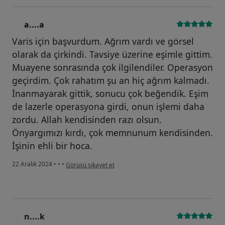
a....a
A
Varis için başvurdum. Ağrım vardı ve görsel
olarak da çirkindi. Tavsiye üzerine eşimle gittim.
Muayene sonrasında çok ilgilendiler. Operasyon
geçirdim. Çok rahatım şu an hiç ağrım kalmadı.
İnanmayarak gittik, sonucu çok beğendik. Eşim
de lazerle operasyona girdi, onun işlemi daha
zordu. Allah kendisinden razı olsun.
Önyargımızı kırdı, çok memnunum kendisinden.
İşinin ehli bir hoca.
kullanıcının görüşüne göre a....a
22 Aralık 2024
•
•
•
Görüşü şikayet et
n....k
N