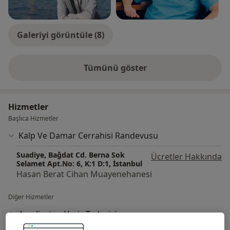
Galeriyi görüntüle (8)
Tümünü göster
deneyim hakkında
Hizmetler
Başlıca Hizmetler
Kalp Ve Damar Cerrahisi Randevusu
Suadiye, Bağdat Cd. Berna Sok
Ücretler Hakkında
Selamet Apt.No: 6, K:1 D:1, İstanbul
Hasan Berat Cihan Muayenehanesi
Diğer Hizmetler
Ameliyatsız Varis Tedavisi