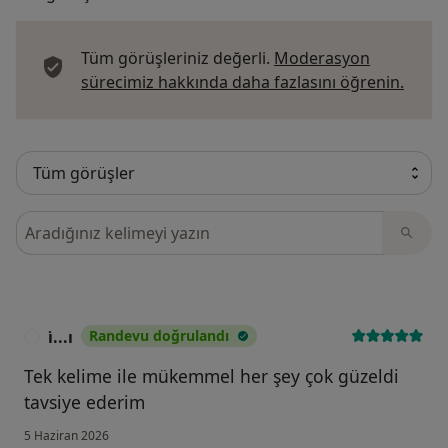
Tüm görüşleriniz değerli.
Moderasyon
Görüş
sürecimiz hakkında daha fazlasını öğrenin.
Görüşler içerisinde ara
i̇...ı
Randevu doğrulandı
I
Tek kelime ile mükemmel her şey çok güzeldi
tavsiye ederim
5 Haziran 2026