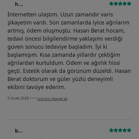
h...
H
İnternetten ulaştım. Uzun zamandır varis
şikayetim vardı. Son zamanlarda iyice ağrılarım
artmış, ödem oluşmuştu. Hasan Berat hocam,
tedavi öncesi bilgilendirme yaklaşımı verdiği
güven sonucu tedaviye başladım. İyi ki
başlamışım. Kısa zamanda yıllardır çektiğim
ağrılardan kurtuldum. Ödem ve ağırlık hissi
geçti. Estetik olarak da görünüm düzeldi. Hasan
Berat doktorum ve güler yüzlü deneyimli
ekibini tavsiye ederim.
kullanıcının görüşüne göre h...
5 Ocak 2026
•
•
•
Görüşü şikayet et
b...
B