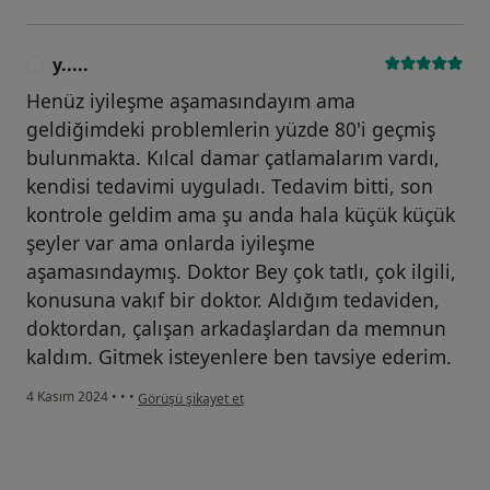
y.....
Y
Henüz iyileşme aşamasındayım ama
geldiğimdeki problemlerin yüzde 80'i geçmiş
bulunmakta. Kılcal damar çatlamalarım vardı,
kendisi tedavimi uyguladı. Tedavim bitti, son
kontrole geldim ama şu anda hala küçük küçük
şeyler var ama onlarda iyileşme
aşamasındaymış. Doktor Bey çok tatlı, çok ilgili,
konusuna vakıf bir doktor. Aldığım tedaviden,
doktordan, çalışan arkadaşlardan da memnun
kaldım. Gitmek isteyenlere ben tavsiye ederim.
kullanıcının görüşüne göre y.....
4 Kasım 2024
•
•
•
Görüşü şikayet et