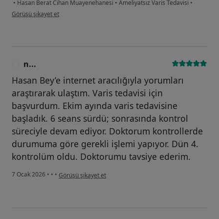
•
Hasan Berat Cihan Muayenehanesi
•
Ameliyatsız Varis Tedavisi
•
kullanıcının görüşüne göre i̇...ı
Görüşü şikayet et
n...
N
Hasan Bey’e internet aracılığıyla yorumları
araştırarak ulaştım. Varis tedavisi için
başvurdum. Ekim ayında varis tedavisine
başladık. 6 seans sürdü; sonrasında kontrol
süreciyle devam ediyor. Doktorum kontrollerde
durumuma göre gerekli işlemi yapıyor. Dün 4.
kontrolüm oldu. Doktorumu tavsiye ederim.
kullanıcının görüşüne göre n...
7 Ocak 2026
•
•
•
Görüşü şikayet et