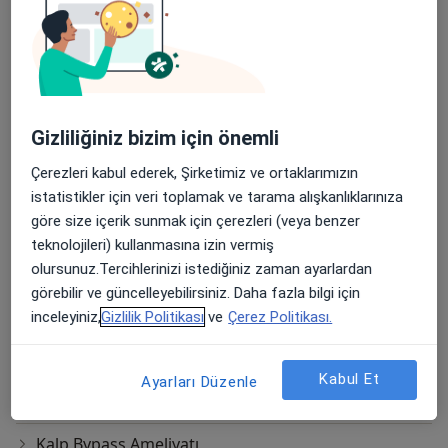
Anjioplasti
Aort Kapak Replasmanı
Aortik(Kalp) Anevrizma Cerrahisi
Aritmide Ablasyon Tedavisi
Gizliliğiniz bizim için önemli
Balon Valvüloplasti
Çerezleri kabul ederek, Şirketimiz ve ortaklarımızın
istatistikler için veri toplamak ve tarama alışkanlıklarınıza
Damar Ameliyatları
göre size içerik sunmak için çerezleri (veya benzer
teknolojileri) kullanmasına izin vermiş
Damar Cerrahisi Ameliyatları
olursunuz.Tercihlerinizi istediğiniz zaman ayarlardan
görebilir ve güncelleyebilirsiniz. Daha fazla bilgi için
Dekalsifikasyon(Kalp Kapakçıkları Hastalıkları
inceleyiniz,
Gizlilik Politikası
ve
Çerez Politikası.
Tedavisinde)
Derin Ven Trombozu Tedavisi
Kabul Et
Ayarları Düzenle
Dikişsiz Varis Tedavisi
Kalp Bypass Ameliyatı