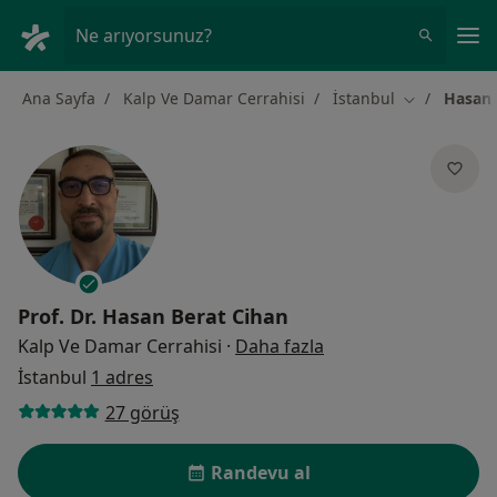
An
Ne arıyorsunuz?
Ana Sayfa
Kalp Ve Damar Cerrahisi
İstanbul
Hasan 
Şehir değişti
Prof. Dr.
Hasan Berat Cihan
uzmanliklar hakkind
Kalp Ve Damar Cerrahisi
·
Daha fazla
İstanbul
1 adres
27 görüş
Randevu al