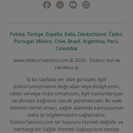
Facebook
yeni bir sekmede açılır
Twitter
yeni bir sekmede açılır
Youtube
yeni bir sekmede açılır
Instagram
yeni bir sekmede aç
yeni bir sekmede açılır
yeni bir sekmede açılır
yeni bir sekmede açılır
yeni bir sekmede açılır
yeni bir sek
yeni 
Polska
,
Türkiye
,
España
,
Italia
,
Deutschland
,
Česko
,
yeni bir sekmede açılır
yeni bir sekmede açılır
yeni bir sekmede açılır
yeni bir sekmede açılır
yeni bir sekm
yeni bi
Portugal
,
México
,
Chile
,
Brasil
,
Argentina
,
Perú
,
yeni bir sekmede açılır
Colombia
www.doktortakvimi.com © 2026 - Doktor bul ve
randevu al
İş bu sayfada yer alan görüşler, ilgili
doktorun/uzmanın doğrudan veya dolaylı emri,
talebi ve/veya ricası olmaksızın, ilgili hasta/danışan
tarafından bağımsız olarak yazılmaktadır. Bu web
sitesinin temel amacı, sağlık alanında kamuoyunun
daha iyi bilgilenmesini sağlamaktır.
DoktorTakvimi.com bir başvuru hizmeti değildir ve
herhangi bir Sağlık Hizmeti Sağlayıcısını tavsiye