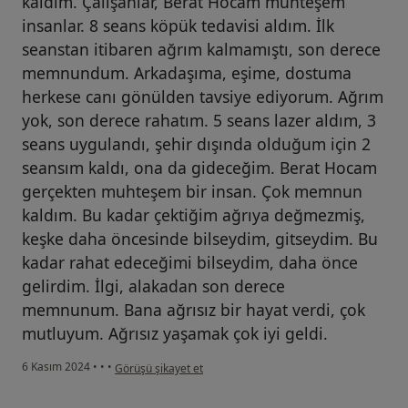
kaldım. Çalışanlar, Berat Hocam muhteşem
insanlar. 8 seans köpük tedavisi aldım. İlk
seanstan itibaren ağrım kalmamıştı, son derece
memnundum. Arkadaşıma, eşime, dostuma
herkese canı gönülden tavsiye ediyorum. Ağrım
yok, son derece rahatım. 5 seans lazer aldım, 3
seans uygulandı, şehir dışında olduğum için 2
seansım kaldı, ona da gideceğim. Berat Hocam
gerçekten muhteşem bir insan. Çok memnun
kaldım. Bu kadar çektiğim ağrıya değmezmiş,
keşke daha öncesinde bilseydim, gitseydim. Bu
kadar rahat edeceğimi bilseydim, daha önce
gelirdim. İlgi, alakadan son derece
memnunum. Bana ağrısız bir hayat verdi, çok
mutluyum. Ağrısız yaşamak çok iyi geldi.
kullanıcının görüşüne göre h.....
6 Kasım 2024
•
•
•
Görüşü şikayet et