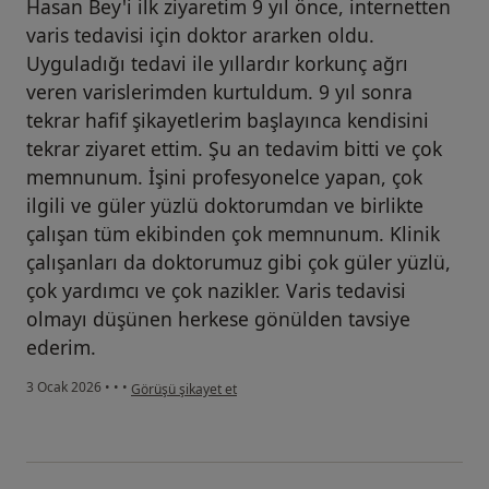
Hasan Bey'i ilk ziyaretim 9 yıl önce, internetten
varis tedavisi için doktor ararken oldu.
Uyguladığı tedavi ile yıllardır korkunç ağrı
veren varislerimden kurtuldum. 9 yıl sonra
tekrar hafif şikayetlerim başlayınca kendisini
tekrar ziyaret ettim. Şu an tedavim bitti ve çok
memnunum. İşini profesyonelce yapan, çok
ilgili ve güler yüzlü doktorumdan ve birlikte
çalışan tüm ekibinden çok memnunum. Klinik
çalışanları da doktorumuz gibi çok güler yüzlü,
çok yardımcı ve çok nazikler. Varis tedavisi
olmayı düşünen herkese gönülden tavsiye
ederim.
kullanıcının görüşüne göre b...
3 Ocak 2026
•
•
•
Görüşü şikayet et