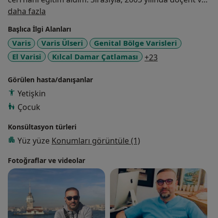
Hakkımda
2010 yılında profesör oldum.2013 yılından bu yana
daha fazla
Kadıköy Bağdat Caddesindeki muayenehanemde varis
Başlıca İlgi Alanları
tedavileri yapmaktayım.
Varis
Varis Ülseri
Genital Bölge Varisleri
a11y_sr_more_d
El Varisi
Kılcal Damar Çatlaması
+23
Görülen hasta/danışanlar
Yetişkin
Çocuk
Konsültasyon türleri
Yüz yüze
Konumları görüntüle (1)
Fotoğraflar ve videolar