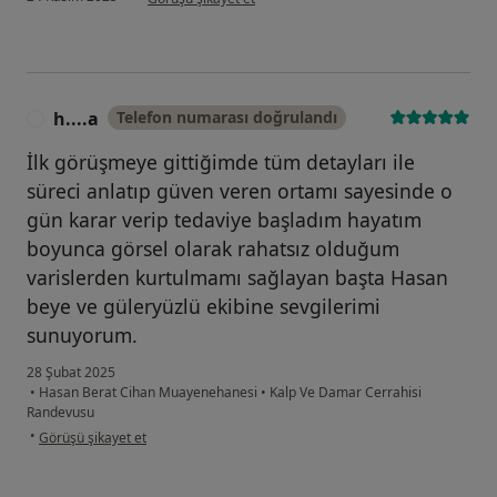
h....a
Telefon numarası doğrulandı
H
İlk görüşmeye gittiğimde tüm detayları ile
süreci anlatıp güven veren ortamı sayesinde o
gün karar verip tedaviye başladım hayatım
boyunca görsel olarak rahatsız olduğum
varislerden kurtulmamı sağlayan başta Hasan
beye ve güleryüzlü ekibine sevgilerimi
sunuyorum.
28 Şubat 2025
•
Hasan Berat Cihan Muayenehanesi
•
Kalp Ve Damar Cerrahisi
Randevusu
kullanıcının görüşüne göre h....a
•
Görüşü şikayet et