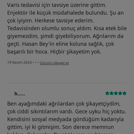
Varis tedavisi için tavsiye üzerine gittim.
Enjektör ile küçük müdahalede bulundu. Şu an
çok iyiyim. Herkese tavsiye ederim.
Tedavisinden olumlu sonuç aldım. Kısa etek bile
giyemezdim, şimdi giyebiliyorum. Ağrılarım da
geçti. Hasan Bey'in eline koluna sağlık, çok
başarılı bir hoca. Hiçbir şikayetim yok.
kullanıcının görüşüne göre n....k
19 Kasım 2024
•
•
•
Görüşü şikayet et
h.....
H
Ben ayağımdaki ağrılardan çok şikayetçiydim,
çok ciddi sıkıntılarım vardı. Gece uyku hiç yoktu.
Kendisini sosyal medyada gördüğüm kadarıyla
gittim, iyi ki gitmişim. Son derece memnun