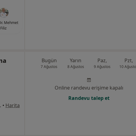
Dr. Mehmet
Filiz
lma
Bugün
Yarın
Paz,
Pzt,
7 Ağustos
8 Ağustos
9 Ağustos
10 Ağust
Online randevu erişime kapalı
Randevu talep et
si No: 12/4, İzmir
•
Harita