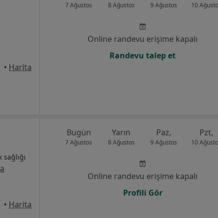
7 Ağustos
8 Ağustos
9 Ağustos
10 Ağust
Online randevu erişime kapalı
Randevu talep et
•
Harita
Bugün
Yarın
Paz,
Pzt,
7 Ağustos
8 Ağustos
9 Ağustos
10 Ağust
k sağlığı
la
Online randevu erişime kapalı
Profili Gör
•
Harita