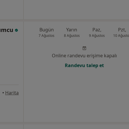
Mumcu
Bugün
Yarın
Paz,
Pzt,
7 Ağustos
8 Ağustos
9 Ağustos
10 Ağust
Online randevu erişime kapalı
Randevu talep et
•
Harita