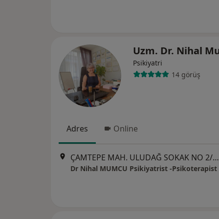
Uzm. Dr. Nihal 
Psikiyatri
14 görüş
Adres
Online
ÇAMTEPE MAH. ULUDAĞ SOKAK NO 2/7, İzmir
Dr Nihal MUMCU Psikiyatrist -Psikoterapist