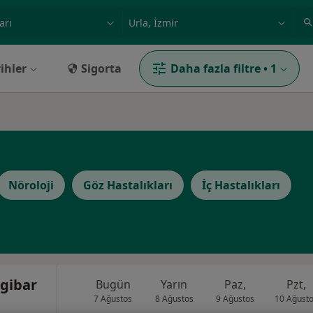
ilgi alanı ve hastalık, isim
örnek: İstanbul
ihler
Sigorta
Daha fazla filtre
•
1
Nöroloji
Göz Hastalıkları
İç Hastalıkları
ngibar
Bugün
Yarın
Paz,
Pzt,
7 Ağustos
8 Ağustos
9 Ağustos
10 Ağust