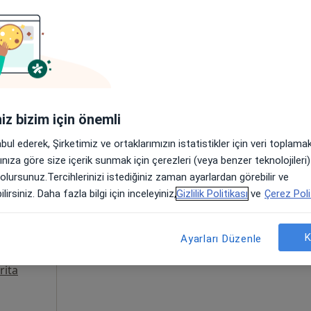
Bulunduğunuz bölge için online randevu
seçeneği bulunmuyor.
•
Harita
Takvim olan adresleri göster
iniz bizim için önemli
abul ederek, Şirketimiz ve ortaklarımızın istatistikler için veri toplam
arınıza göre size içerik sunmak için çerezleri (veya benzer teknolojiler
 Oğuz
Bugün
Yarın
Paz,
Pzt,
 olursunuz.Tercihlerinizi istediğiniz zaman ayarlardan görebilir ve
7 Ağustos
8 Ağustos
9 Ağustos
10 Ağust
lirsiniz. Daha fazla bilgi için inceleyiniz,
Gizlilik Politikası
ve
Çerez Poli
Online randevu erişime kapalı
K
Ayarları Düzenle
Randevu talep et
rita