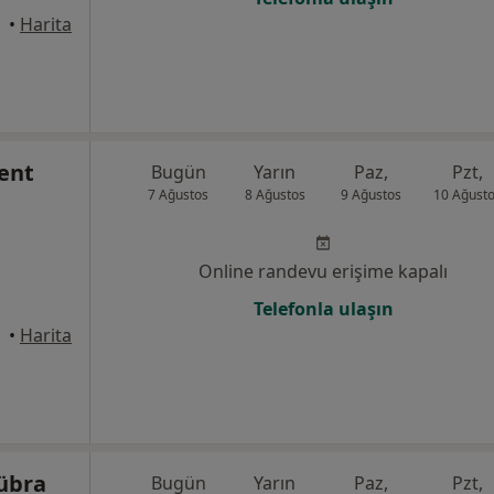
•
Harita
vent
Bugün
Yarın
Paz,
Pzt,
7 Ağustos
8 Ağustos
9 Ağustos
10 Ağust
Online randevu erişime kapalı
Telefonla ulaşın
•
Harita
Kübra
Bugün
Yarın
Paz,
Pzt,