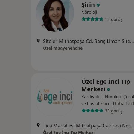
Şirin
Nöroloji
12 görüş
Siteler, Mithatpaşa Cd. Barış Liman Sitesi No:679 A blok D:2,
Özel muayenehane
Özel Ege İnci Tıp
Merkezi
Kardiyoloji, Nöroloji, Çocu
·
Daha faz
ve hastalıkları
33 görüş
Ilıca Mahallesi Mithatpaşa Caddesi No:125, Narlıdere
Özel Ege İnci Tıp Merkezi