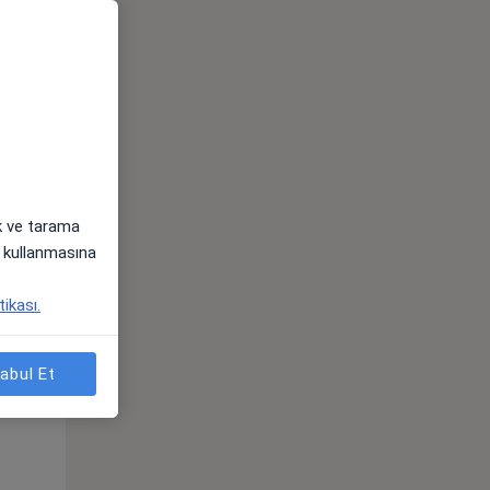
ak ve tarama
i) kullanmasına
Sal,
Çar,
Per,
os
11 Ağustos
12 Ağustos
13 Ağustos
tikası.
abul Et