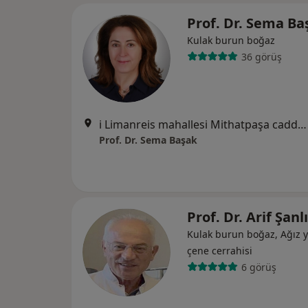
Prof. Dr. Sema B
Kulak burun boğaz
36 görüş
i Limanreis mahallesi Mithatpaşa caddesi 827/1 Narlıdere İzmir, İzmir
Prof. Dr. Sema Başak
Prof. Dr. Arif Şanl
Kulak burun boğaz, Ağız y
çene cerrahisi
6 görüş