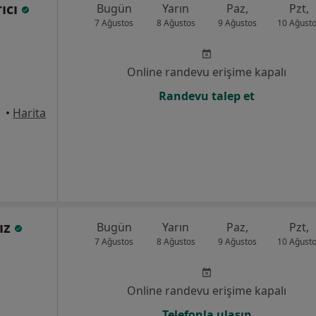
rıcı
Bugün
Yarın
Paz,
Pzt,
7 Ağustos
8 Ağustos
9 Ağustos
10 Ağust
Online randevu erişime kapalı
Randevu talep et
•
Harita
ız
Bugün
Yarın
Paz,
Pzt,
7 Ağustos
8 Ağustos
9 Ağustos
10 Ağust
Online randevu erişime kapalı
Telefonla ulaşın