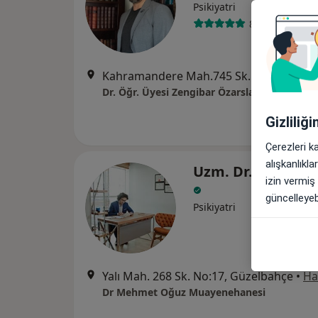
Psikiyatri
81 görüş
Kahramandere Mah.745 Sk. No:2/1, İzmir
Dr. Öğr. Üyesi Zengibar Özarslan
Gizliliğ
Çerezleri k
alışkanlıkl
Uzm. Dr. Mehmet
izin vermiş
güncelleyebi
Psikiyatri
Yalı Mah. 268 Sk. No:17, Güzelbahçe
•
Ha
Dr Mehmet Oğuz Muayenehanesi