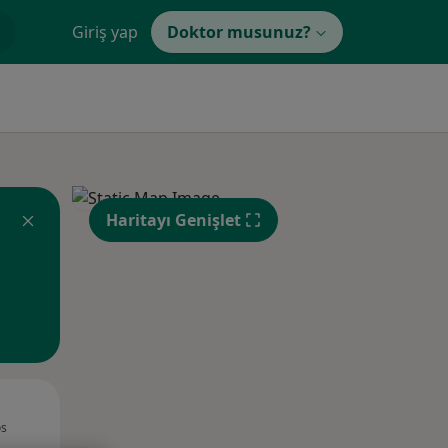
Giriş yap
Doktor musunuz?
Haritayı Genişlet
Sal,
Çar,
Per,
os
11 Ağustos
12 Ağustos
13 Ağustos