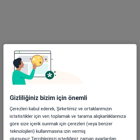
5 Nisan Mah. Nükhet Coşkun Cad. Bağlar, Diyarbakır
•
Harita
Diyarbakır Özel Bağlar Hastanesi
Bu uzman ilgili adres için online danışmanlık/takvim sunmuyor.
Randevu talep et
Gizliliğiniz bizim için önemli
Çerezleri kabul ederek, Şirketimiz ve ortaklarımızın
Uzm. Dr. Şehmus Sevinç
istatistikler için veri toplamak ve tarama alışkanlıklarınıza
Çocuk sağlığı ve hastalıkları
göre size içerik sunmak için çerezleri (veya benzer
Fırat Mah.595 Sok. No :4, Kayapınar
•
Harita
teknolojileri) kullanmasına izin vermiş
Dünyapark Hospital
olursunuz.Tercihlerinizi istediğiniz zaman ayarlardan