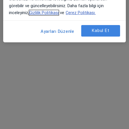
görebilir ve güncelleyebilirsiniz. Daha fazla bilgi için
Bu uzman ilgili adres için online danışmanlık/takvim sunmuyor.
inceleyiniz,
Gizlilik Politikası
ve
Çerez Politikası.
Randevu talep et
Kabul Et
Ayarları Düzenle
Uzm. Dr. Serbest Çen
Çocuk sağlığı ve hastalıkları
1 görüş
5 Nisan Mah. Nükhet Coşkun Cad. Bağlar, Diyarbakır
•
Harita
Diyarbakır Özel Bağlar Hastanesi
Bu uzman ilgili adres için online danışmanlık/takvim sunmuyor.