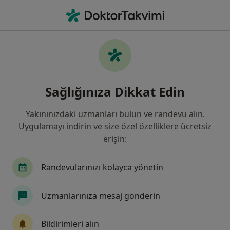
An
Çocuklarda Yüksek Ateş • Diyarbakır, Diyarbakır
Filters
• 1
Sigorta
Harita
Çocuklarda Yüksek Ateş, Diyarbakır
Sağlığınıza Dikkat Edin
Yakınınızdaki uzmanları bulun ve randevu alın.
Hangi uzmanlığı aramıştınız?
Uygulamayı indirin ve size özel özelliklere ücretsiz
Çocuk Sağlığı Ve Hastalıkları
İç Hastalıkları
erişin:
Randevularınızı kolayca yönetin
Uzmanlarınıza mesaj gönderin
Bildirimleri alın