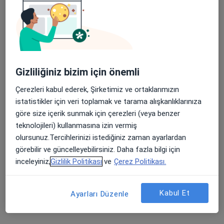
Uzm. Dt. Aylin Otugüzel
Çocuk diş hekimliği (pedodonti), Diş hekimi, Mezoterapi
9 görüş
Yeşilyurt Mah. Sultan Şehir Blv. No:42/1, Sivas
•
Harita
Gizliliğiniz bizim için önemli
Aydent Ağız ve Diş Sağlığı Polikliniği
Çerezleri kabul ederek, Şirketimiz ve ortaklarımızın
Bu uzman ilgili adres için online danışmanlık/takvim sunmuyor.
istatistikler için veri toplamak ve tarama alışkanlıklarınıza
Randevu talep et
göre size içerik sunmak için çerezleri (veya benzer
teknolojileri) kullanmasına izin vermiş
olursunuz.Tercihlerinizi istediğiniz zaman ayarlardan
görebilir ve güncelleyebilirsiniz. Daha fazla bilgi için
inceleyiniz,
Gizlilik Politikası
ve
Çerez Politikası.
Kabul Et
Ayarları Düzenle