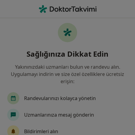
An
Diş Gıcırdatma • Sivas, Sivas
Filters
• 1
Sigorta
Harita
Diş Gıcırdatma, Sivas
Sağlığınıza Dikkat Edin
Yakınınızdaki uzmanları bulun ve randevu alın.
Hangi uzmanlığı aramıştınız?
Uygulamayı indirin ve size özel özelliklere ücretsiz
Diş Hekimi
Ağız Diş Ve Çene Cerrahisi
Çoc
erişin:
Randevularınızı kolayca yönetin
Uzmanlarınıza mesaj gönderin
Bildirimleri alın