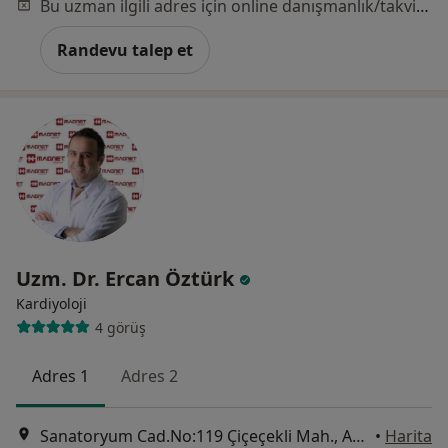
Bu uzman ilgili adres için online danışmanlık/takvim sunmuyor.
Randevu talep et
Uzm. Dr. Ercan Öztürk
Kardiyoloji
4 görüş
Adres 1
Adres 2
Sanatoryum Cad.No:119 Çiçeçekli Mah., Ankara
•
Harita