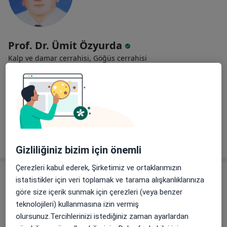
Prof. Dr. Ümit Özyurda
Kalp ve damar cerrahisi, Göğüs cerrahisi
9 görüş
Demirlibahçe Mah. Mamak Cad., Mamak
•
Harita
Ankara Üniversitesi Cebeci Kalp Merkezi
Bu uzman ilgili adres için online danışmanlık/takvim sunmuyor.
Randevu talep et
Gizliliğiniz bizim için önemli
Çerezleri kabul ederek, Şirketimiz ve ortaklarımızın
istatistikler için veri toplamak ve tarama alışkanlıklarınıza
göre size içerik sunmak için çerezleri (veya benzer
teknolojileri) kullanmasına izin vermiş
olursunuz.Tercihlerinizi istediğiniz zaman ayarlardan