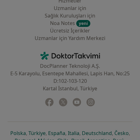
Hizmetler
Uzmanlar için
Sağlık Kuruluşları için
Noa Notes
yeni
Ücretsiz İçerikler
Uzmanlar için Yardım Merkezi
İletişim
DoktorTakvimi - Ana Sayfa
DocPlanner Teknoloji A.Ş.
E-5 Karayolu, Esentepe Mahallesi, Lapis Han, No:25
D:102-103-120
Kartal İstanbul, Türkiye
Facebook
yeni bir sekmede açılır
Twitter
yeni bir sekmede açılır
Youtube
yeni bir sekmede açılır
Instagram
yeni bir sekmede aç
yeni bir sekmede açılır
yeni bir sekmede açılır
yeni bir sekmede açılır
yeni bir sekmede açılır
yeni bir sek
yeni 
Polska
,
Türkiye
,
España
,
Italia
,
Deutschland
,
Česko
,