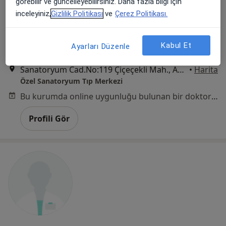
görebilir ve güncelleyebilirsiniz. Daha fazla bilgi için
inceleyiniz,
Gizlilik Politikası
ve
Çerez Politikası.
Özel Sanatoryum Tıp Merkezi
·
Daha fazla
İç hastalıkları, Kardiyoloji, Göğüs hastalıkları
Kabul Et
Ayarları Düzenle
2 görüş
Sanatoryum Cad.No:119 Çiçeçekli Mah., Ankara
•
Harita
Özel Sanatoryum Tıp Merkezi
Bu kurumda online uygunluğu bulunan bir doktor veya uzman bulunamadı
Profili Gör