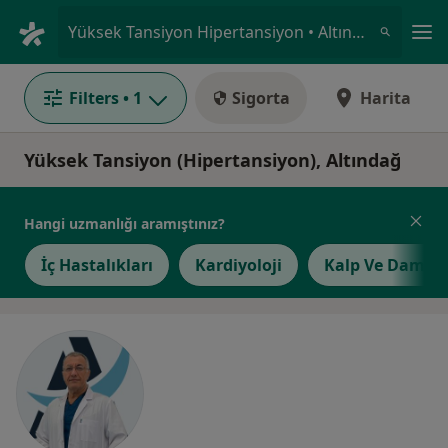
An
Yüksek Tansiyon Hipertansiyon • Altındağ, Ankara
Filters
• 1
Sigorta
Harita
Yüksek Tansiyon (Hipertansiyon), Altındağ
Hangi uzmanlığı aramıştınız?
İç Hastalıkları
Kardiyoloji
Kalp Ve Damar 