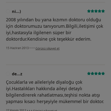
ni...)
N
2008 yılından bu yana kızımın doktoru olduğu
için doktorumuzu tanıyorum.Bilgili,iletişimi çok
iyi,hastasıyla ilgilenen süper bir
doktordur.Kendisine çok teşekkür ederim.
kullanıcının görüşüne göre ni...)
15 Haziran 2013
•
•
•
Görüşü şikayet et
de...z
D
Çocuklarla ve aileleriyle diyaloğu çok
iyi.Hastalıkları hakkında aileyi detaylı
bilgilendirerek rahatlatması,teşhisi nokta atışı
yapması kısacı herşeyiyle mükemmel bir doktor.
kullanıcının görüşüne göre de...z
27 Kasım 2012
•
•
•
Görüşü şikayet et