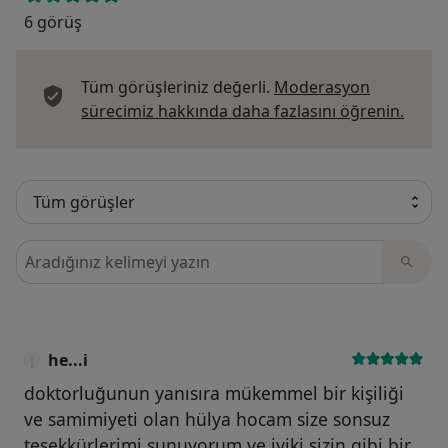
6 görüş
Tüm görüşleriniz değerli.
Moderasyon
Görüş
sürecimiz hakkında daha fazlasını öğrenin.
Görüşler içerisinde ara
he...i
doktorluğunun yanısıra mükemmel bir kişiliği
ve samimiyeti olan hülya hocam size sonsuz
teşekkürlerimi sunuyorum ve iyiki sizin gibi bir