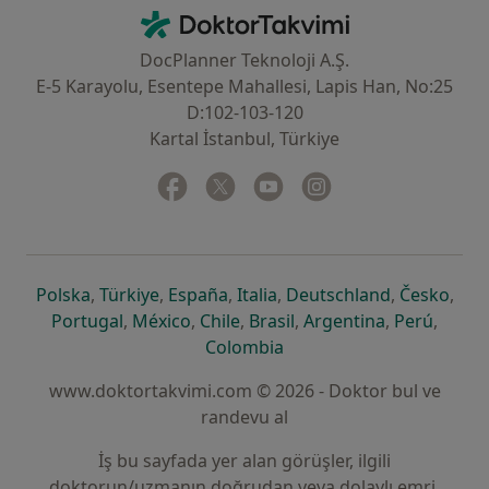
İletişim
DoktorTakvimi - Ana Sayfa
DocPlanner Teknoloji A.Ş.
E-5 Karayolu, Esentepe Mahallesi, Lapis Han, No:25
D:102-103-120
Kartal İstanbul, Türkiye
Facebook
yeni bir sekmede açılır
Twitter
yeni bir sekmede açılır
Youtube
yeni bir sekmede açılır
Instagram
yeni bir sekmede aç
yeni bir sekmede açılır
yeni bir sekmede açılır
yeni bir sekmede açılır
yeni bir sekmede açılır
yeni bir sek
yeni 
Polska
,
Türkiye
,
España
,
Italia
,
Deutschland
,
Česko
,
yeni bir sekmede açılır
yeni bir sekmede açılır
yeni bir sekmede açılır
yeni bir sekmede açılır
yeni bir sekm
yeni bi
Portugal
,
México
,
Chile
,
Brasil
,
Argentina
,
Perú
,
yeni bir sekmede açılır
Colombia
www.doktortakvimi.com © 2026 - Doktor bul ve
randevu al
İş bu sayfada yer alan görüşler, ilgili
doktorun/uzmanın doğrudan veya dolaylı emri,