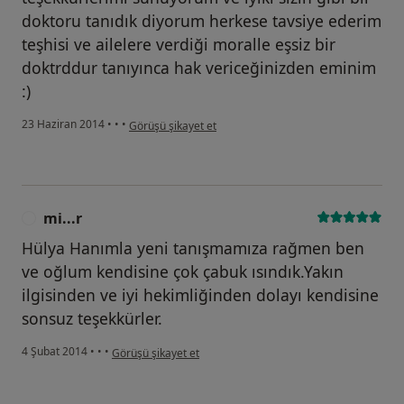
doktoru tanıdık diyorum herkese tavsiye ederim
teşhisi ve ailelere verdiği moralle eşsiz bir
doktrddur tanıyınca hak vericeğinizden eminim
:)
kullanıcının görüşüne göre he...i
23 Haziran 2014
•
•
•
Görüşü şikayet et
mi...r
M
Hülya Hanımla yeni tanışmamıza rağmen ben
ve oğlum kendisine çok çabuk ısındık.Yakın
ilgisinden ve iyi hekimliğinden dolayı kendisine
sonsuz teşekkürler.
kullanıcının görüşüne göre mi...r
4 Şubat 2014
•
•
•
Görüşü şikayet et