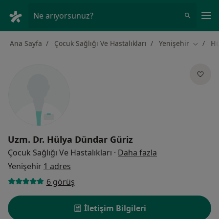
An
Ne arıyorsunuz?
Ana Sayfa
Çocuk Sağlığı Ve Hastalıkları
Yenişehir
Hü
Şehir de
Uzm. Dr.
Hülya Dündar Güriz
uzmanliklar hak
Çocuk Sağlığı Ve Hastalıkları
·
Daha fazla
Yenişehir
1 adres
6 görüş
İletişim Bilgileri