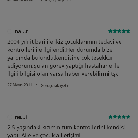
ha...r
H
2004 yılı itibari ile ikiz çocuklarımın tedavi ve
kontrolleri ile ilgilendi.Her durumda bize
yardında bulundu.kendisine çok teşekkür
ediyorum.Şu an görev yaptığı hastahane ile
ilgili bilgisi olan varsa haber verebilirmi tşk
kullanıcının görüşüne göre ha...r
27 Mayıs 2011
•
•
•
Görüşü şikayet et
ne...i
N
2.5 yaşındaki kızımın tüm kontrollerini kendisi
yaptı.Aile ve çocukla iletişimi