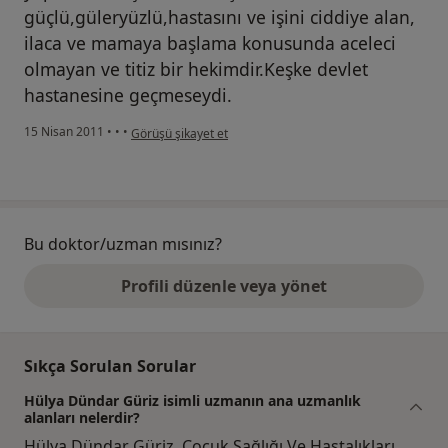
güçlü,güleryüzlü,hastasını ve işini ciddiye alan,
ilaca ve mamaya başlama konusunda aceleci
olmayan ve titiz bir hekimdir.Keşke devlet
hastanesine geçmeseydi.
kullanıcının görüşüne göre ne...i
15 Nisan 2011
•
•
•
Görüşü şikayet et
Bu doktor/uzman mısınız?
Profili düzenle veya yönet
Sıkça Sorulan Sorular
Hülya Dündar Güriz isimli uzmanın ana uzmanlık
alanları nelerdir?
Hülya Dündar Güriz, Çocuk Sağlığı Ve Hastalıkları.