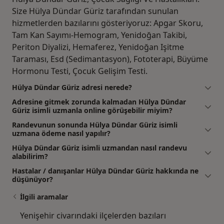
Size Hülya Dündar Güriz tarafından sunulan
hizmetlerden bazılarını gösteriyoruz: Apgar Skoru,
Tam Kan Sayımı-Hemogram, Yenidoğan Takibi,
Periton Diyalizi, Hemaferez, Yenidoğan Işitme
Taraması, Esd (Sedimantasyon), Fototerapi, Büyüme
Hormonu Testi, Çocuk Gelişim Testi.
Hülya Dündar Güriz adresi nerede?
Adresine gitmek zorunda kalmadan Hülya Dündar
Güriz isimli uzmanla online görüşebilir miyim?
Randevunun sonunda Hülya Dündar Güriz isimli
uzmana ödeme nasıl yapılır?
Hülya Dündar Güriz isimli uzmandan nasıl randevu
alabilirim?
Hastalar / danışanlar Hülya Dündar Güriz hakkında ne
düşünüyor?
İlgili aramalar
Yenişehir civarındaki ilçelerden bazıları