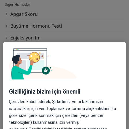
Diğer Hizmetler
Apgar Skoru
Büyüme Hormonu Testi
Enjeksiyon Im
Enjeksiyon Iv
Esd (Sedimantasyon)
Fototerapi
Hemaferez
Gizliliğiniz bizim için önemli
Kan Basıncı (Tansiyon) Ölçümü
Çerezleri kabul ederek, Şirketimiz ve ortaklarımızın
Periton Diyalizi
istatistikler için veri toplamak ve tarama alışkanlıklarınıza
göre size içerik sunmak için çerezleri (veya benzer
Tam Kan Sayımı-Hemogram
teknolojileri) kullanmasına izin vermiş