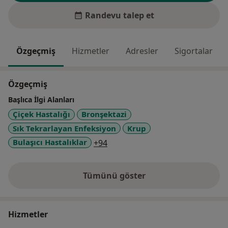
Randevu talep et
Özgeçmiş
Hizmetler
Adresler
Sigortalar
Özgeçmiş
Başlıca İlgi Alanları
Çiçek Hastalığı
Bronşektazi
Sık Tekrarlayan Enfeksiyon
Krup
a11y_sr_more_diseases
Bulaşıcı Hastalıklar
+94
Tümünü göster
deneyim hakkında
Hizmetler