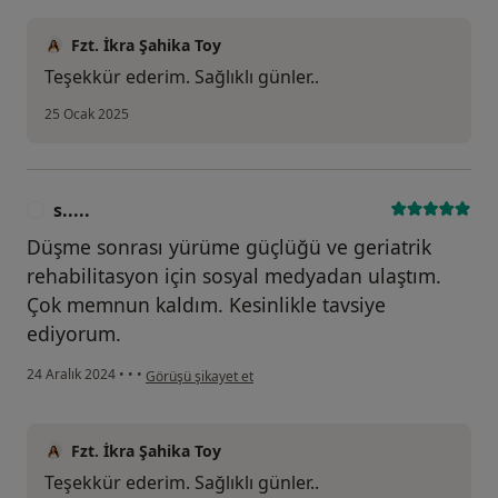
Fzt. İkra Şahika Toy
Teşekkür ederim. Sağlıklı günler..
25 Ocak 2025
s.....
S
Düşme sonrası yürüme güçlüğü ve geriatrik
rehabilitasyon için sosyal medyadan ulaştım.
Çok memnun kaldım. Kesinlikle tavsiye
ediyorum.
kullanıcının görüşüne göre s.....
24 Aralık 2024
•
•
•
Görüşü şikayet et
Fzt. İkra Şahika Toy
Teşekkür ederim. Sağlıklı günler..