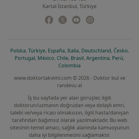
Kartal İstanbul, Türkiye
Facebook
yeni bir sekmede açılır
Twitter
yeni bir sekmede açılır
Youtube
yeni bir sekmede açılır
Instagram
yeni bir sekmede aç
yeni bir sekmede açılır
yeni bir sekmede açılır
yeni bir sekmede açılır
yeni bir sekmede açılır
yeni bir sek
yeni 
Polska
,
Türkiye
,
España
,
Italia
,
Deutschland
,
Česko
,
yeni bir sekmede açılır
yeni bir sekmede açılır
yeni bir sekmede açılır
yeni bir sekmede açılır
yeni bir sekm
yeni bi
Portugal
,
México
,
Chile
,
Brasil
,
Argentina
,
Perú
,
yeni bir sekmede açılır
Colombia
www.doktortakvimi.com © 2026 - Doktor bul ve
randevu al
İş bu sayfada yer alan görüşler, ilgili
doktorun/uzmanın doğrudan veya dolaylı emri,
talebi ve/veya ricası olmaksızın, ilgili hasta/danışan
tarafından bağımsız olarak yazılmaktadır. Bu web
sitesinin temel amacı, sağlık alanında kamuoyunun
daha iyi bilgilenmesini sağlamaktır.