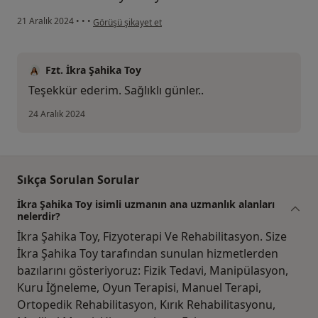
kullanıcının görüşüne göre i̇....
21 Aralık 2024
•
•
•
Görüşü şikayet et
Fzt. İkra Şahika Toy
Teşekkür ederim. Sağlıklı günler..
24 Aralık 2024
Sıkça Sorulan Sorular
İkra Şahika Toy isimli uzmanın ana uzmanlık alanları
nelerdir?
İkra Şahika Toy, Fizyoterapi Ve Rehabilitasyon. Size
İkra Şahika Toy tarafından sunulan hizmetlerden
bazılarını gösteriyoruz: Fizik Tedavi, Manipülasyon,
Kuru İğneleme, Oyun Terapisi, Manuel Terapi,
Ortopedik Rehabilitasyon, Kırık Rehabilitasyonu,