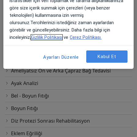
istatistikler için veri toplamak ve tarama alışkanlıklarınıza
Ameliyatsız Omuz Sıkışma Tedavisi
göre size içerik sunmak için çerezleri (veya benzer
teknolojileri) kullanmasına izin vermiş
Ameliyatsız Omuz Çıkığı Tedavisi
olursunuz.Tercihlerinizi istediğiniz zaman ayarlardan
görebilir ve güncelleyebilirsiniz. Daha fazla bilgi için
Ameliyatsız Skolyoz Tedavisi
inceleyiniz,
Gizlilik Politikası
ve
Çerez Politikası.
Ameliyatsız Sırt Ağrısı Tedavisi
Kabul Et
Ayarları Düzenle
Ameliyatsız Tenisçi Dirseği Tedavisi
Ameliyatsız Ön ve Arka Çapraz Bağ Tedavisi
Ayak Analizi
Bel - Boyun Fıtığı
Boyun Fıtığı
Diz Protezi Sonrası Rehabilitasyon
Eklem Eğriliği