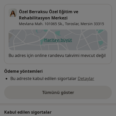
Özel Berraksu Özel Eğitim ve
Rehabilitasyon Merkezi
Mevlana Mah. 101065 Sk.,
Toroslar
,
Mersin
33315
Haritayı büyüt
yeni bir sekmede açılır
Uygunluk
Bu adres için online randevu takvimi mevcut değil
Ödeme yöntemleri
Bu adreste kabul edilen sigortalar
Detaylar
Tümünü göster
adres hakkında
Kabul edilen sigortalar