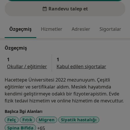
Randevu talep et
Özgeçmiş
Hizmetler
Adresler
Sigortalar
Özgeçmiş
1
1
Okullar / eğitimler
Kabul edilen sigortalar
Hacettepe Üniversitesi 2022 mezunuyum. Çeşitli
eğitimler ve sertifikalar aldım. Meslek hayatımda
kendimi geliştirmeye odaklı bir fizyoterapistim. Evde
fizik tedavi hizmetim ve online hizmetim de mevcuttur.
Başlıca İlgi Alanları
Felç
Fıtık
Migren
Siyatik hastalığı
a11y_sr_more_diseases
Spina Bifida
+65