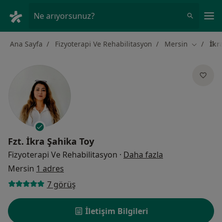
An
Ne arıyorsunuz?
Ana Sayfa
Fizyoterapi Ve Rehabilitasyon
Mersin
İkr
Şehir değ
Fzt.
İkra Şahika Toy
uzmanliklar ha
Fizyoterapi Ve Rehabilitasyon
·
Daha fazla
Mersin
1 adres
7 görüş
İletişim Bilgileri