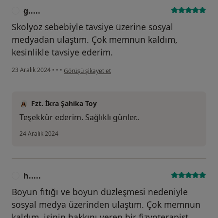
g.....
G
Skolyoz sebebiyle tavsiye üzerine sosyal
medyadan ulaştım. Çok memnun kaldım,
kesinlikle tavsiye ederim.
kullanıcının görüşüne göre g.....
23 Aralık 2024
•
•
•
Görüşü şikayet et
Fzt. İkra Şahika Toy
Teşekkür ederim. Sağlıklı günler..
24 Aralık 2024
h.....
H
Boyun fıtığı ve boyun düzleşmesi nedeniyle
sosyal medya üzerinden ulaştım. Çok memnun
kaldım, işinin hakkını veren bir fizyoterapist.