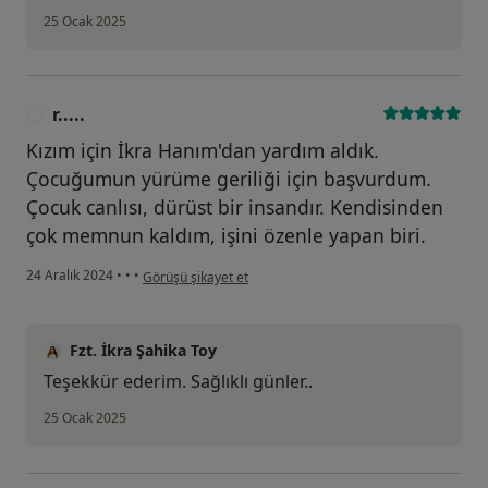
25 Ocak 2025
r.....
R
Kızım için İkra Hanım'dan yardım aldık.
Çocuğumun yürüme geriliği için başvurdum.
Çocuk canlısı, dürüst bir insandır. Kendisinden
çok memnun kaldım, işini özenle yapan biri.
kullanıcının görüşüne göre r.....
24 Aralık 2024
•
•
•
Görüşü şikayet et
Fzt. İkra Şahika Toy
Teşekkür ederim. Sağlıklı günler..
25 Ocak 2025