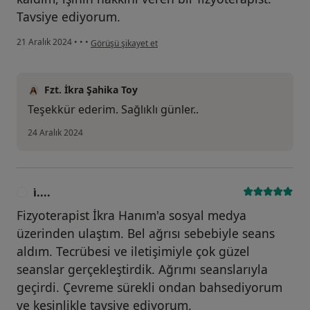
Tavsiye ediyorum.
kullanıcının görüşüne göre h.....
21 Aralık 2024
•
•
•
Görüşü şikayet et
Fzt. İkra Şahika Toy
Teşekkür ederim. Sağlıklı günler..
24 Aralık 2024
i̇....
I
Fizyoterapist İkra Hanım'a sosyal medya
üzerinden ulaştım. Bel ağrısı sebebiyle seans
aldım. Tecrübesi ve iletişimiyle çok güzel
seanslar gerçekleştirdik. Ağrımı seanslarıyla
geçirdi. Çevreme sürekli ondan bahsediyorum
ve kesinlikle tavsiye ediyorum.