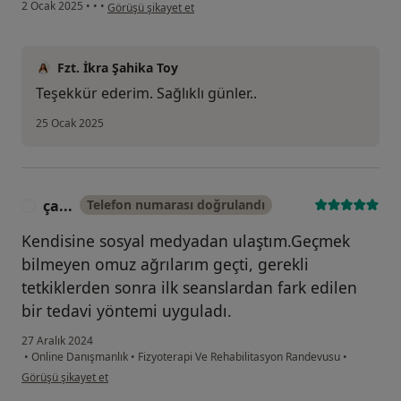
kullanıcının görüşüne göre h...
2 Ocak 2025
•
•
•
Görüşü şikayet et
Fzt. İkra Şahika Toy
Teşekkür ederim. Sağlıklı günler..
25 Ocak 2025
ça...
Telefon numarası doğrulandı
Ç
Kendisine sosyal medyadan ulaştım.Geçmek
bilmeyen omuz ağrılarım geçti, gerekli
tetkiklerden sonra ilk seanslardan fark edilen
bir tedavi yöntemi uyguladı.
27 Aralık 2024
•
Online Danışmanlık
•
Fizyoterapi Ve Rehabilitasyon Randevusu
•
kullanıcının görüşüne göre ça...
Görüşü şikayet et