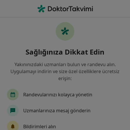
An
Kadın Hastalıkları Ve Doğum • Elazığ, Elazığ
Filters
Sigorta:
Halk Sigorta
Elazığ bölgesinde Halk Sigorta kabul eden
Sağlığınıza Dikkat Edin
Kadın Hastalıkları Ve Doğum Uzmanları
Yakınınızdaki uzmanları bulun ve randevu alın.
Uygulamayı indirin ve size özel özelliklere ücretsiz
erişin:
Randevularınızı kolayca yönetin
Uzmanlarınıza mesaj gönderin
Dr. Tuğba Güngör Gündoğan
Kadın hastalıkları ve doğum
Bildirimleri alın
2 görüş