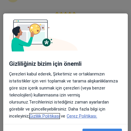
Olgunlar Mahallesi Atatürk Bulvarı No:5, Elazığ
•
Harita
Medical Park Elazığ Hastanesi
Apple Store’da 4,6 ve Play Store’da 4,7 ortalama puan
Bu uzman ilgili adres için online danışmanlık/takvim sunmuyor.
Randevu talep et
Gizliliğiniz bizim için önemli
Çerezleri kabul ederek, Şirketimiz ve ortaklarımızın
istatistikler için veri toplamak ve tarama alışkanlıklarınıza
göre size içerik sunmak için çerezleri (veya benzer
teknolojileri) kullanmasına izin vermiş
Op. Dr. Emine Karhan Demir
olursunuz.Tercihlerinizi istediğiniz zaman ayarlardan
görebilir ve güncelleyebilirsiniz. Daha fazla bilgi için
Kadın hastalıkları ve doğum
inceleyiniz,
Gizlilik Politikası
ve
Çerez Politikası.
1 görüş
Olgunlar Mahallesi Atatürk Bulvarı No:5, Elazığ
•
Harita