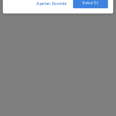
Kabul Et
Medical Park Elazığ Hastanesi
Ayarları Düzenle
Bu uzman ilgili adres için online danışmanlık/takvim sunmuyor.
Randevu talep et
Uygun olan doktor/uzmanlar
Bu doktor/uzmanlar Elazığ, Elazığ aramanıza yakın
bölgelerde bulunuyor.
Dünyapark Hospital