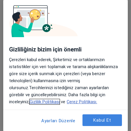
Olgunlar Mahallesi Atatürk Bulvarı No:5, Elazığ
•
Harita
Medical Park Elazığ Hastanesi
Apple Store’da 4,6 ve Play Store’da 4,7 ortalama puan
Bu uzman ilgili adres için online danışmanlık/takvim sunmuyor.
Randevu talep et
Gizliliğiniz bizim için önemli
Çerezleri kabul ederek, Şirketimiz ve ortaklarımızın
istatistikler için veri toplamak ve tarama alışkanlıklarınıza
göre size içerik sunmak için çerezleri (veya benzer
teknolojileri) kullanmasına izin vermiş
olursunuz.Tercihlerinizi istediğiniz zaman ayarlardan
görebilir ve güncelleyebilirsiniz. Daha fazla bilgi için
inceleyiniz,
Gizlilik Politikası
ve
Çerez Politikası.
Op. Dr. Fethi Hanay
Kadın hastalıkları ve doğum
43 görüş
Kabul Et
Ayarları Düzenle
Zübeyde Hanım Cad. Altmışlar Sitesi No:139/16, Elazığ
•
Harita