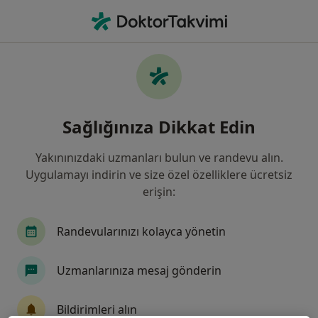
An
Kadın Hastalıkları Ve Doğum • Elazığ, Elazığ
Filters
Sigorta:
Ergo Sigorta
Elazığ bölgesinde Ergo Sigorta kabul eden
Sağlığınıza Dikkat Edin
Kadın Hastalıkları Ve Doğum Uzmanları
Yakınınızdaki uzmanları bulun ve randevu alın.
Uygulamayı indirin ve size özel özelliklere ücretsiz
erişin:
Randevularınızı kolayca yönetin
Uzmanlarınıza mesaj gönderin
Dr. Tuğba Güngör Gündoğan
Kadın hastalıkları ve doğum
Bildirimleri alın
2 görüş