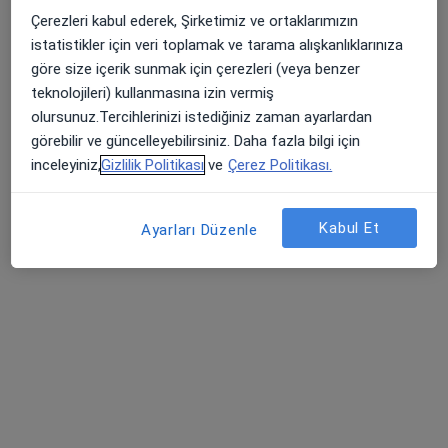
Savcılı Mahallesi İnönü Caddesi No:156, Şahinbey
•
Harita
Çerezleri kabul ederek, Şirketimiz ve ortaklarımızın
Özel Tam-Med Hastanesi
istatistikler için veri toplamak ve tarama alışkanlıklarınıza
Bu uzman ilgili adres için online danışmanlık/takvim sunmuyor.
göre size içerik sunmak için çerezleri (veya benzer
teknolojileri) kullanmasına izin vermiş
Randevu talep et
olursunuz.Tercihlerinizi istediğiniz zaman ayarlardan
görebilir ve güncelleyebilirsiniz. Daha fazla bilgi için
inceleyiniz,
Gizlilik Politikası
ve
Çerez Politikası.
Kabul Et
Ayarları Düzenle
Gaziantep Özel Deva Hastanesi
·
Kadın hastalıkları ve doğum, İç hastalıkları, Kardiyoloji
Daha fazla
78 görüş
Bekirbey Mah. Tüfekçi Yusuf Bul. No : 98, Gaziantep
•
Harita