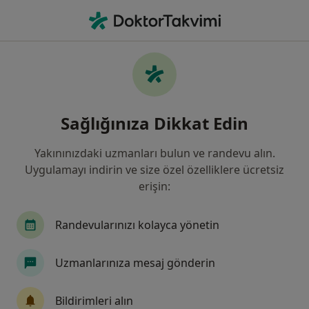
An
Kadın Hastalıkları Ve Doğum • Gaziantep, Gaziantep
Filters
Sigorta:
Ergo Sigorta
Gaziantep bölgesinde Ergo Sigorta kabul
Sağlığınıza Dikkat Edin
eden Kadın Hastalıkları Ve Doğum
Uzmanları
Yakınınızdaki uzmanları bulun ve randevu alın.
Uygulamayı indirin ve size özel özelliklere ücretsiz
erişin:
Randevularınızı kolayca yönetin
Uzmanlarınıza mesaj gönderin
Op. Dr. Yasemin Albak
Bildirimleri alın
Kadın hastalıkları ve doğum