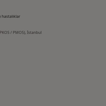
hastalıklar
(PKOS / PMOS), İstanbul
azlası: Yakın zamanda aranan bazı hastalıklar