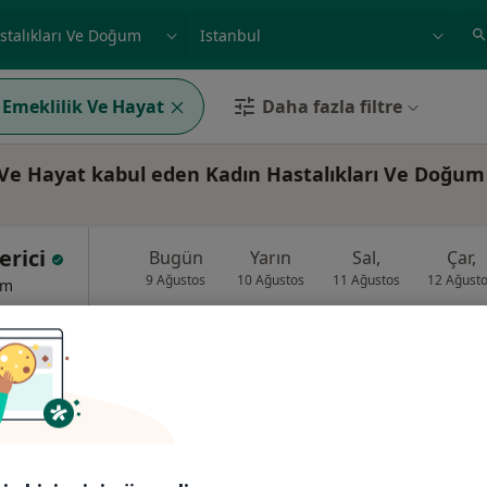
ilgi alanı ve hastalık, isim
örnek: İstanbul
 Emeklilik Ve Hayat
Daha fazla filtre
 Ve Hayat kabul eden Kadın Hastalıkları Ve Doğum
erici
Bugün
Yarın
Sal,
Çar,
9 Ağustos
10 Ağustos
11 Ağustos
12 Ağust
um
Online randevu erişime kapalı
Randevu talep et
•
Harita