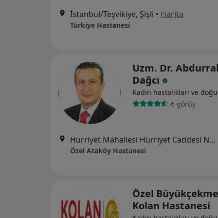
İstanbul/Teşvikiye, Şişli
•
Harita
Türkiye Hastanesi
Uzm. Dr. Abdurr
Dağcı
Kadın hastalıkları ve doğ
6 görüş
Hürriyet Mahallesi Hürriyet Caddesi No:1, Bahçelievler
Özel Ataköy Hastanesi
Özel Büyükçekme
Kolan Hastanesi
Kadın hastalıkları ve doğu