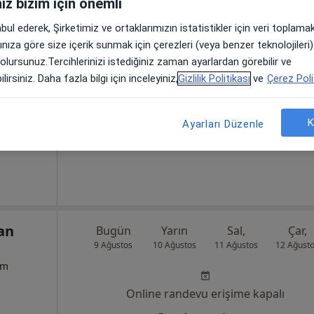
iniz bizim için önemli
abul ederek, Şirketimiz ve ortaklarımızın istatistikler için veri toplam
nlı
Bugün
Yarın
Sal,
Çar,
arınıza göre size içerik sunmak için çerezleri (veya benzer teknolojiler
9 Ağustos
10 Ağustos
11 Ağustos
12 Ağust
um
 olursunuz.Tercihlerinizi istediğiniz zaman ayarlardan görebilir ve
lirsiniz. Daha fazla bilgi için inceleyiniz,
Gizlilik Politikası
ve
Çerez Poli
Online randevu erişime kapalı
Randevu talep et
K
Ayarları Düzenle
, 7F Blok, İstanbul
•
Harita
kan
Bugün
Yarın
Sal,
Çar,
9 Ağustos
10 Ağustos
11 Ağustos
12 Ağust
um
Online randevu erişime kapalı