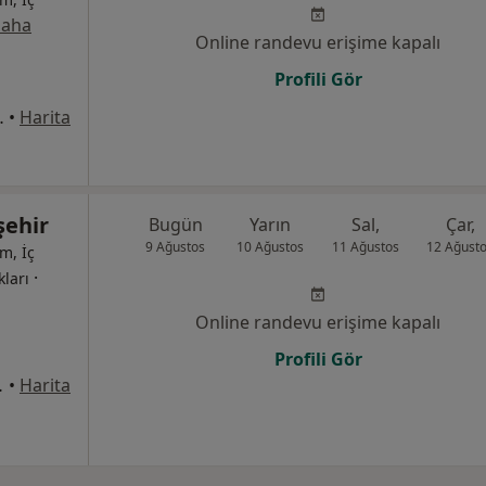
aha
Online randevu erişime kapalı
Profili Gör
3, Büyükçekmece
•
Harita
şehir
Bugün
Yarın
Sal,
Çar,
9 Ağustos
10 Ağustos
11 Ağustos
12 Ağust
m, İç
·
kları
Online randevu erişime kapalı
Profili Gör
1, Ataşehir
•
Harita