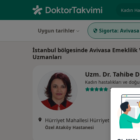
Uzmanlık, 
Uygun tarihler
Sigorta:
Avivasa
İstanbul bölgesinde Avivasa Emeklilik
Uzmanları
Uzm. Dr. Tahibe D
Kadın hastalıkları ve doğ
25 görüş
Hürriyet Mahallesi Hürriyet Caddesi No:1, Bahçelievler
Özel Ataköy Hastanesi