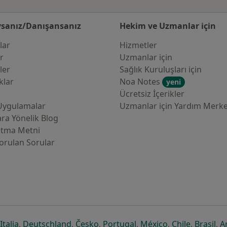
sanız/Danışansanız
Hekim ve Uzmanlar için
lar
Hizmetler
er
Uzmanlar için
ler
Sağlık Kuruluşları için
klar
Noa Notes
yeni
Ücretsiz İçerikler
Uygulamalar
Uzmanlar için Yardım Merke
ra Yönelik Blog
atma Metni
orulan Sorular
çılır
sekmede açılır
eni bir sekmede açılır
yeni bir sekmede açılır
yeni bir sekmede açılır
yeni bir sekmede açılır
yeni bir sekmede açılır
yeni bir sekmede
yeni bir s
yen
Italia
,
Deutschland
,
Česko
,
Portugal
,
México
,
Chile
,
Brasil
,
A