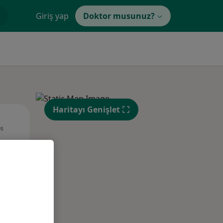
Giriş yap
Doktor musunuz?
Haritayı Genişlet
Per,
Cum,
Cmt,
os
13 Ağustos
14 Ağustos
15 Ağustos