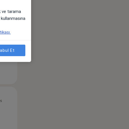
ak ve tarama
Per,
Cum,
Cmt,
i) kullanmasına
os
13 Ağustos
14 Ağustos
15 Ağustos
tikası.
abul Et
Per,
Cum,
Cmt,
os
13 Ağustos
14 Ağustos
15 Ağustos