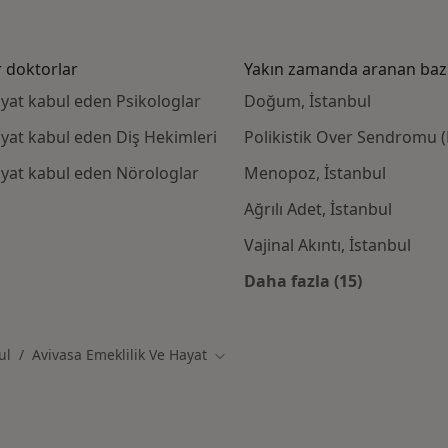
r doktorlar
Yakın zamanda aranan bazı 
ayat kabul eden Psikologlar
Doğum, İstanbul
ayat kabul eden Diş Hekimleri
Polikistik Over Sendromu 
ayat kabul eden Nörologlar
Menopoz, İstanbul
Ağrılı Adet, İstanbul
Vajinal Akıntı, İstanbul
Daha fazla (15)
Kategoride daha f
ul
Avivasa Emeklilik Ve Hayat
Şehir değiştir