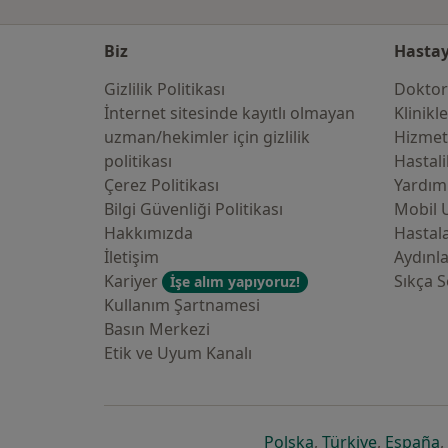
Biz
Hastay
Gizlilik Politikası
Doktor
İnternet sitesinde kayıtlı olmayan
Klinikl
uzman/hekimler i̇çin gizlilik
Hizmet
politikası
Hastali
Çerez Politikası
Yardım
Bilgi Güvenliği Politikası
Mobil 
Hakkımızda
Hastala
İletişim
Aydınl
Kariyer
Sıkça S
İşe alım yapıyoruz!
Kullanım Şartnamesi
Basın Merkezi
Etik ve Uyum Kanalı
yeni bir sekmede a
yeni bir 
y
Polska
,
Türkiye
,
España
,