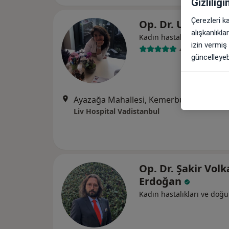
Gizliliğ
Çerezleri k
Op. Dr. Ulviye Ha
alışkanlıkl
Kadın hastalıkları ve doğ
izin vermiş
44 görüş
güncelleyebi
Ayazağa Mahallesi, Kemerburgaz Caddesi, Vadistanbul Park Etabı
Liv Hospital Vadistanbul
Op. Dr. Şakir Vol
Erdoğan
Kadın hastalıkları ve doğ