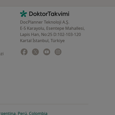
İletişim
DoktorTakvimi - Ana Sayfa
DocPlanner Teknoloji A.Ş.
E-5 Karayolu, Esentepe Mahallesi,
Lapis Han, No:25 D:102-103-120
Kartal İstanbul, Türkiye
Facebook
yeni bir sekmede açılır
Twitter
yeni bir sekmede açılır
Youtube
yeni bir sekmede açılır
Instagram
yeni bir sekmede açılır
zi
 açılır
ekmede açılır
i bir sekmede açılır
yeni bir sekmede açılır
yeni bir sekmede açılır
yeni bir sekmede açılır
rgentina
,
Perú
,
Colombia