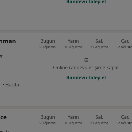
Randevu talep et
ahman
Bugün
Yarın
Sal,
Çar,
9 Ağustos
10 Ağustos
11 Ağustos
12 Ağust
um
Online randevu erişime kapalı
Randevu talep et
•
Harita
ce
Bugün
Yarın
Sal,
Çar,
9 Ağustos
10 Ağustos
11 Ağustos
12 Ağust
m, İç