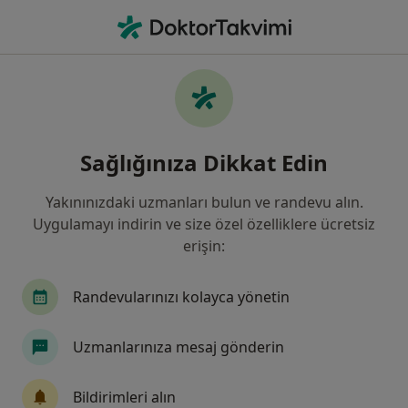
An
Kadın Hastalıkları Ve Doğum • Istanbul
Filters
Sigorta:
SGK
Harit
İstanbul bölgesinde SGK kabul eden Kadın
Sağlığınıza Dikkat Edin
Hastalıkları Ve Doğum Uzmanları
Yakınınızdaki uzmanları bulun ve randevu alın.
Uygulamayı indirin ve size özel özelliklere ücretsiz
erişin:
Randevularınızı kolayca yönetin
Uzmanlarınıza mesaj gönderin
Doç. Dr. Serdar Kaya
Kadın hastalıkları ve doğum, Perinatoloji
Bildirimleri alın
6 görüş