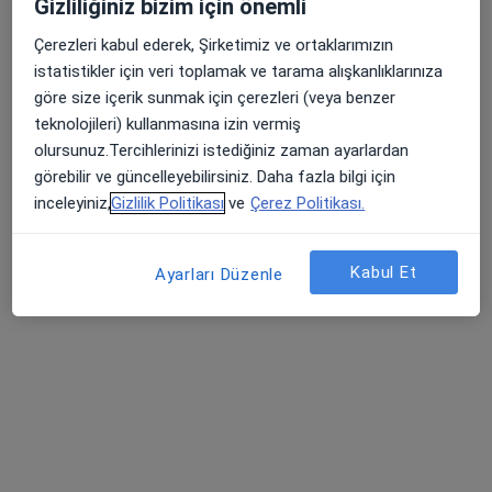
Gizliliğiniz bizim için önemli
Kadın hastalıkları ve doğum
Çerezleri kabul ederek, Şirketimiz ve ortaklarımızın
1 görüş
istatistikler için veri toplamak ve tarama alışkanlıklarınıza
Bahçelievler Mahallesi Adnan Menderes Bulvarı No:31, Pendik
•
Harita
göre size içerik sunmak için çerezleri (veya benzer
Pendik Medipol Üniversitesi Hastanesi
teknolojileri) kullanmasına izin vermiş
Bu uzman ilgili adres için online danışmanlık/takvim sunmuyor.
olursunuz.Tercihlerinizi istediğiniz zaman ayarlardan
görebilir ve güncelleyebilirsiniz. Daha fazla bilgi için
Randevu talep et
inceleyiniz,
Gizlilik Politikası
ve
Çerez Politikası.
Kabul Et
Ayarları Düzenle
Op. Dr. Burak Arslan
Kadın hastalıkları ve doğum