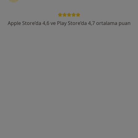
Çobançeşme Mahallesi Fatih Caddesi No:1/8, Bahçelievler
•
Harita
Medipol Bahçelievler Hastanesi
Apple Store’da 4,6 ve Play Store’da 4,7 ortalama puan
Bu uzman ilgili adres için online danışmanlık/takvim sunmuyor.
Randevu talep et
Dr. Öğr. Üyesi Gülseren Polat
Kadın hastalıkları ve doğum
10 görüş
Tem Avrupa Otoyolu Göztepe Çıkışı No: 1Bağcılar, İstanbul
•
Harita