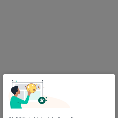
Op. Dr. Bahar Besen
Op. Dr. Sevde
Özkan
Çetinkaya
Kadın hastalıkları ve
Kadın hastalıkları ve
doğum
doğum
Bu kurumda online uygunluğu bulunan bir doktor veya uzman bulunamadı
Profili Gör
Op. Dr. Nergiz Kılıç