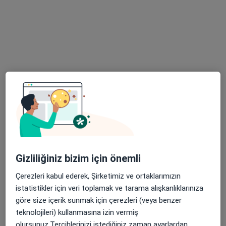
Bu uzman ilgili adres için online danışmanlık/takvim sunmuyor.
Randevu talep et
Prof. Dr. Murat Sarıkaya
Gastroenteroloji, İç hastalıkları
Gizliliğiniz bizim için önemli
1 görüş
Çerezleri kabul ederek, Şirketimiz ve ortaklarımızın
Çobançeşme Mahallesi Fatih Caddesi No:1/8, Bahçelievler
•
Harita
istatistikler için veri toplamak ve tarama alışkanlıklarınıza
Medipol Bahçelievler Hastanesi
göre size içerik sunmak için çerezleri (veya benzer
Bu uzman ilgili adres için online danışmanlık/takvim sunmuyor.
teknolojileri) kullanmasına izin vermiş
olursunuz.Tercihlerinizi istediğiniz zaman ayarlardan