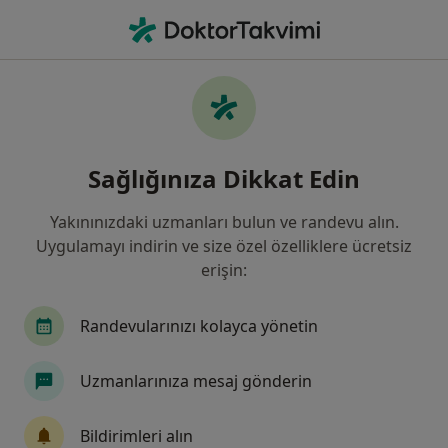
An
Gastroenteroloji • Istanbul
Filters
Sigorta:
SGK
Harit
İstanbul bölgesinde SGK kabul eden
Sağlığınıza Dikkat Edin
Gastroenterologlar
Yakınınızdaki uzmanları bulun ve randevu alın.
Uygulamayı indirin ve size özel özelliklere ücretsiz
erişin:
Randevularınızı kolayca yönetin
Uzmanlarınıza mesaj gönderin
Prof. Dr. Kamil Özdil
Gastroenteroloji
Bildirimleri alın
16 görüş