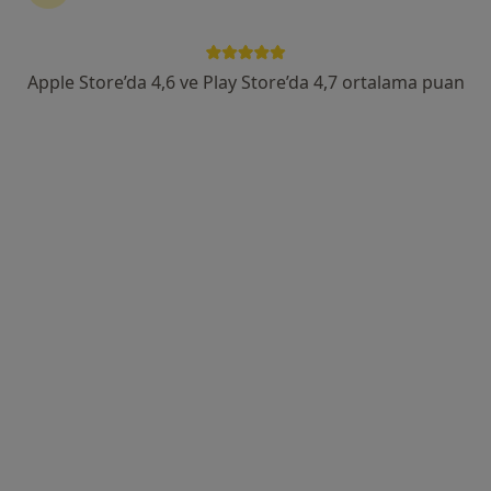
.Kumrulu Sokak No:30 Küçükbakkalköy, Ataşehir
•
Harita
Memorial Ataşehir Hastanesi
Apple Store’da 4,6 ve Play Store’da 4,7 ortalama puan
Bu uzman ilgili adres için online danışmanlık/takvim sunmuyor.
Randevu talep et
Prof. Dr. Feyza Dilber
Gastroenteroloji
48 görüş
Ataköy 2-5-6. Mahallesi Rauf Orbay Caddesi No:2/1Z, Bakırköy
•
Harita