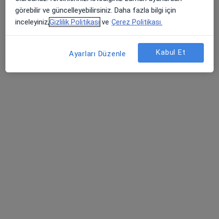
Randevu talep et
görebilir ve güncelleyebilirsiniz. Daha fazla bilgi için
inceleyiniz,
Gizlilik Politikası
ve
Çerez Politikası.
Kabul Et
Ayarları Düzenle
Prof. Dr. Oğuzhan Öztürk
Gastroenteroloji
2 görüş
Gültepe Mah. Halkalı Cd No: 99, Küçükçekmece
•
Harita
Biruni Üniversite Hastanesi
Bu uzman ilgili adres için online danışmanlık/takvim sunmuyor.
Randevu talep et