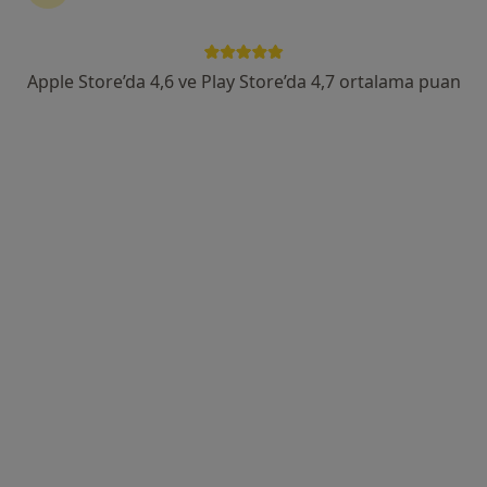
Altayçeşme Mah. Varna Sok.No:16, İstanbul
•
Harita
Maltepe Ersoy Hastanesi
Apple Store’da 4,6 ve Play Store’da 4,7 ortalama puan
Bu uzman ilgili adres için online danışmanlık/takvim sunmuyor.
Randevu talep et
Prof. Dr. Yüksel Yurttaş
Ortopedi ve travmatoloji
9 görüş
Bağlarçeşme Mahallesi 19 Mayıs Bulvarı No:18, Esenyurt
•
Harita