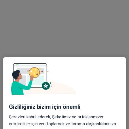
Bu uzman ilgili adres için online danışmanlık/takvim sunmuyor.
Randevu talep et
Op. Dr. Okan Tezgel
Ortopedi ve travmatoloji
2 görüş
Çobançeşme Mahallesi Fatih Caddesi No:1/8, Bahçelievler
•
Harita
Gizliliğiniz bizim için önemli
Medipol Bahçelievler Hastanesi
Çerezleri kabul ederek, Şirketimiz ve ortaklarımızın
Bu uzman ilgili adres için online danışmanlık/takvim sunmuyor.
istatistikler için veri toplamak ve tarama alışkanlıklarınıza