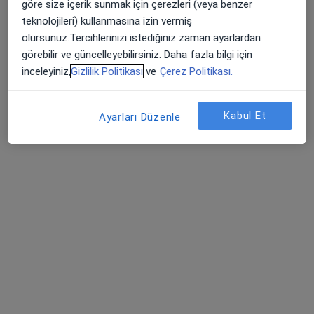
göre size içerik sunmak için çerezleri (veya benzer
Randevu talep et
teknolojileri) kullanmasına izin vermiş
olursunuz.Tercihlerinizi istediğiniz zaman ayarlardan
görebilir ve güncelleyebilirsiniz. Daha fazla bilgi için
inceleyiniz,
Gizlilik Politikası
ve
Çerez Politikası.
Kabul Et
Ayarları Düzenle
Doç. Dr. Mustafa Şahin
Ortopedi ve travmatoloji
3 görüş
E-5 Harem Yolu Üzeri Koşuyolu, Kadıköy
•
Harita
İstanbul Medipol Koşuyolu Hastanesi
Bu uzman ilgili adres için online danışmanlık/takvim sunmuyor.
Randevu talep et