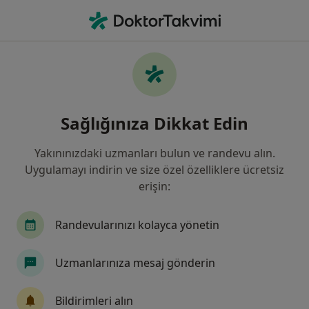
An
Ortopedi Ve Travmatoloji • Istanbul
Filters
Sigorta:
SGK
Harit
İstanbul bölgesinde SGK kabul eden
Sağlığınıza Dikkat Edin
Ortopedi Ve Travmatoloji Uzmanları
Yakınınızdaki uzmanları bulun ve randevu alın.
Uygulamayı indirin ve size özel özelliklere ücretsiz
erişin:
Randevularınızı kolayca yönetin
Uzmanlarınıza mesaj gönderin
Op. Dr. Namık Kemal Özkan
Ortopedi ve travmatoloji
Bildirimleri alın
1 görüş